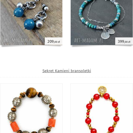
209
399
,00 zł
,00 zł
Sekret Kamieni bransoletki