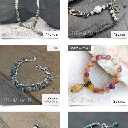
145
130
,00 zł
,00 zł
-10%
szybka wysyłka
399
,95 zł
445
239
,00 zł
,00 zł