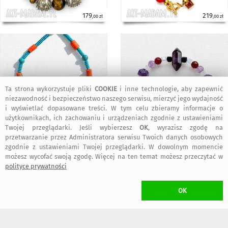
179
219
,00 zł
,00 zł
Ta strona wykorzystuje pliki
COOKIE
i inne technologie, aby zapewnić
niezawodność i bezpieczeństwo naszego serwisu, mierzyć jego wydajność
i wyświetlać dopasowane treści. W tym celu zbieramy informacje o
użytkownikach, ich zachowaniu i urządzeniach zgodnie z ustawieniami
Twojej przeglądarki. Jeśli wybierzesz
OK
, wyrazisz zgodę na
269
169
,99 zł
,99 zł
przetwarzanie przez Administratora serwisu Twoich danych osobowych
zgodnie z ustawieniami Twojej przeglądarki. W dowolnym momencie
możesz wycofać swoją zgodę. Więcej na ten temat możesz przeczytać w
polityce prywatności
OK