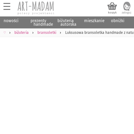
☰
nowości
prezenty
biżuteria
mieszkanie
obniżki
handmade
autorska
♡
biżuteria
bransoletki
Luksusowa bransoletka handmade z natur