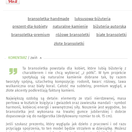
bransoletka-handmade
luksusowa-biżuteria
prezent-dla-kobiety
naturalne-kamienie
biżuteria-autorska
bransoletka-premium
różowe bransoletki
białe bransoletki
złote bransoletki
KOMENTARZ
/ zwiń
<
Ta bransoletka powstała dla kobiet, które lubią biżuterię z
charakterem i nie chcą wybierać „z półki”. W tym projekcie
spotykają się naturalne kamienie dobrane tak, by razem
tworzyły spójną, szlachetną kompozycję: rodonit, kwarc różowy, lawa
wulkaniczna oraz biały koral. Całość ma subtelny, premium wygląd, a
złote akcenty podkreślają fakturę kamieni.
Największą ozdobą są detale: elementy ze stali nierdzewnej, masa
perłowa w kształcie księżyca i gwiazdek oraz zawieszka mandali - symbol
harmonii, kobiecej energii i wewnętrznej siły. Noszenie jest wygodne, bo
bransoletka jest wykonana na trwałej gumce jubilerskiej i dobrze
dopasowuje się do nadgarstka (dedykowany rozmiar to ok. 15 cm).
Jeśli szukasz prezentu, który wygląda jak dzieło z pracowni i od razu
przyciąga spojrzenia, to ten model będzie strzałem w dziesiątkę. Możesz