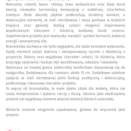
Naturalny rodonit, kwarc różowy, lawa wulkaniczna oraz biały koral
tworzą niezwykle harmonijną kompozycję o subtelnej, szlachetnej
estetyce. Złote akcenty pięknie podkreślają strukturę kamieni, a
dekoracyjne elementy ze stali nierdzewnej i masa perłowa w kształcie
księżyca oraz gwiazdy dodają całości elegancji inspirowanej
współczesnym luksusem i biżuterią butikową haute couture.
Dopełnieniem projektu jest zawieszka mandali- symbol harmonii, kobiecej
energii i wewnętrznej siły.
Bransoletka zachwyca nie tylko wyglądem, ale także kunsztem wykonania.
Każdy element został dobrany i skomponowany ręcznie z dbałością o
proporcje, faktury oraz wyjątkowy charakter całości. To biżuteria, która
przyciąga spojrzenia i buduje styl-wyrafinowany, odważny i świadomy.
Wykonana na trwałej gumce jubilerskiej komfortowo dopasowuje się do
nadgarstka. Dedykowana dla rozmiaru około 15 cm. Dodatkowe ozdobne
zapięcie ze stali nierdzewnej pełni funkcję praktyczną i dekoracyjną,
podkreślając luksusowy charakter projektu.
To więcej niż bransoletka, to małe dzieło sztuki dla kobiety, która nie
szuka kompromisów i wybiera rzeczy z duszą. Idealna jako ekskluzywny
prezent lub wyjątkowy element własnej kolekcji biżuterii autorskiej.
Biżuteria zostanie elegancko zapakowana, gotowa do wręczenia jako
prezent.