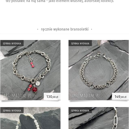
też postawić na nią sama - jako element własnej, autorskiej kolekcji.
•
ręcznie wykonane bransoletki
•
szybka wysyłka
szybka wysyłka
130
149
,00 zł
,00 zł
szybka wysyłka
szybka wysyłka