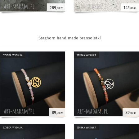
289
145
,00 zł
,00 zł
Staghorn hand-made bransoletki
szybka wysyłka
szybka wysyłka
89
89
,00 zł
,00 zł
szybka wysyłka
szybka wysyłka