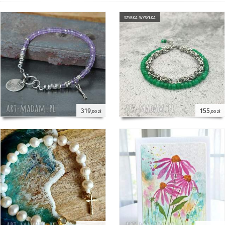
szybka wysyłka
319
155
,00 zł
,00 zł