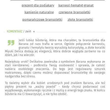
prezent-dla-zodiakary
karneol-hematyt-granat
kamienie-naturalne
czerwone bransoletki
pomarańczowe bransoletki
złote bransoletki
KOMENTARZ
/ zwiń
<
Jeśli lubisz biżuterię, która ma charakter, ta bransoletka dla
Barana od razu trafia w serce. Ogniste połączenie karneolu,
granatu i hematytu tworzy wyrazistą kolorystykę, a złote koraliki
Miyuki Delica dodają jej elegancji, która dobrze wygląda zarówno na co
dzień, jak i na wieczór.
Największy urok? Delikatna zawieszka z symbolem Barana wykonana ze
stali nierdzewnej - podkreśla Twoją osobowość i sprawia, że całość
nabiera osobistego znaczenia. Do tego jest regulowany sznurek
makramowy, dzięki czemu możesz dopasować bransoletkę do swojego
nadgarstka bez stresu.
To świetny wybór dla kobiet urodzonych pod znakiem Barana, ale też
piękny prezent na „ważny powód” - kiedy chcesz podarować coś
wyjątkowego, wykonanego ręcznie i z myślą o energii tego znaku. W końcu
biżuteria ma Ci towarzyszyć, a nie tylko zdobić.