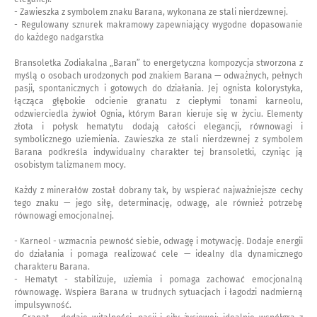
- Zawieszka z symbolem znaku Barana, wykonana ze stali nierdzewnej.
- Regulowany sznurek makramowy zapewniający wygodne dopasowanie
do każdego nadgarstka
Bransoletka Zodiakalna „Baran” to energetyczna kompozycja stworzona z
myślą o osobach urodzonych pod znakiem Barana — odważnych, pełnych
pasji, spontanicznych i gotowych do działania. Jej ognista kolorystyka,
łącząca głębokie odcienie granatu z ciepłymi tonami karneolu,
odzwierciedla żywioł Ognia, którym Baran kieruje się w życiu. Elementy
złota i połysk hematytu dodają całości elegancji, równowagi i
symbolicznego uziemienia. Zawieszka ze stali nierdzewnej z symbolem
Barana podkreśla indywidualny charakter tej bransoletki, czyniąc ją
osobistym talizmanem mocy.
Każdy z minerałów został dobrany tak, by wspierać najważniejsze cechy
tego znaku — jego siłę, determinację, odwagę, ale również potrzebę
równowagi emocjonalnej.
- Karneol - wzmacnia pewność siebie, odwagę i motywację. Dodaje energii
do działania i pomaga realizować cele — idealny dla dynamicznego
charakteru Barana.
- Hematyt - stabilizuje, uziemia i pomaga zachować emocjonalną
równowagę. Wspiera Barana w trudnych sytuacjach i łagodzi nadmierną
impulsywność.