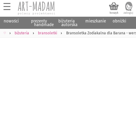
☰
nowości
prezenty
biżuteria
mieszkanie
obniżki
handmade
autorska
♡
biżuteria
bransoletki
Bransoletka Zodiakalna dla Barana - wers