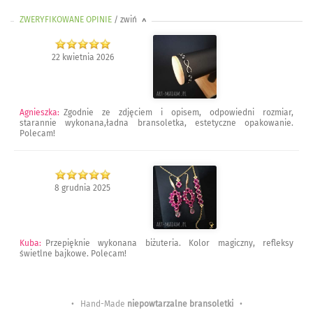
ZWERYFIKOWANE OPINIE
/ zwiń
>
22 kwietnia 2026
Agnieszka
:
Zgodnie ze zdjęciem i opisem, odpowiedni rozmiar,
starannie wykonana,ładna bransoletka, estetyczne opakowanie.
Polecam!
8 grudnia 2025
Kuba
:
Przepięknie wykonana biżuteria. Kolor magiczny, refleksy
świetlne bajkowe. Polecam!
• Hand-Made
niepowtarzalne bransoletki
•