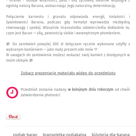
- Granat - dodaje witalności, pasji i siły życiowej; idealnie współgra z
ognistą naturą Barana, wzmacniając jego naturalną determinację.
Połączenie karneolu i granatu odpowiada energii, śmiałości i
żywiołowości Barana, podczas gdy hematyt wprowadza niezbędną
równowagę i spokój. Wizualnie bransoletka odzwierciedla dokładnie to,
czym jest Baran — siłą, pewnością siebie i wewnętrznym płomieniem.
🎁 Do zamówień powyżej 300 zł dołączam ręcznie wykonane sztyfty z
wybranym kamieniem — jako mały prezent ode mnie 💛
W uwagach do zamówienia możesz wskazać swój kamień z dostępnych w
moim sklepie 🎁
Zobacz prezentację materiału wideo do przedmiotu
Przedmiot zostanie nadany
w kolejnym dniu roboczym
od chwili
zatwierdzenia płatności
zodiak-baran
bransoletka-zodiakalna
biżuteria-dla-barana