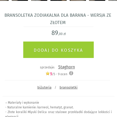
Bransoletka Zodiakalna dla Barana - wersja ze
złotem
89
,00 zł
Staghorn
sprzedaje:
5
/5 -
9
ocen
biżuteria
bransoletki
/
✧ Materiały i wykonanie
- Naturalne kamienie: karneol, hematyt, granat.
- Złote koraliki Miyuki Delica oraz stalowe przekładki dodające lekkości i
elegancji.