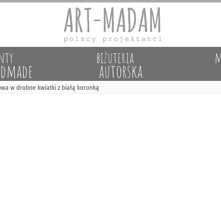
nty
biżuteria
m
dmade
autorska
wa w drobne kwiatki z białą koronką