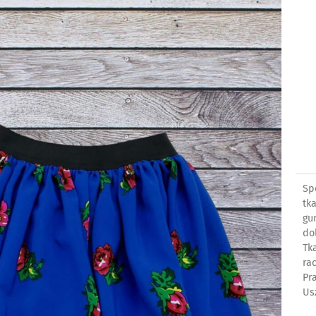
Sp
tk
gu
do
Tk
ra
Pr
Us