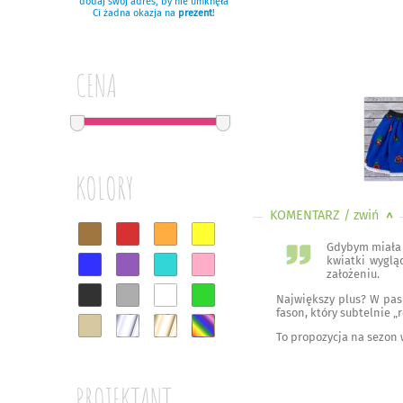
dodaj swój adres, by nie umknęła
Ci żadna okazja na
prezent
!
CENA
KOLORY
KOMENTARZ
/ zwiń
<
Gdybym miała 
kwiatki wyglą
założeniu.
Największy plus? W pas
fason, który subtelnie „
To propozycja na sezon 
PROJEKTANT