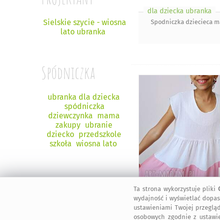
dla dziecka ubranka
Sielskie szycie - wiosna
Spodniczka dziecieca m
lato ubranka
Spódniczka
ubranka dla dziecka
spódniczka
dziewczynka
mama
zakupy
ubranie
dziecko
przedszkole
szkoła
wiosna lato
Ta strona wykorzystuje pliki
wydajność i wyświetlać dopas
ustawieniami Twojej przegląd
osobowych zgodnie z ustawi