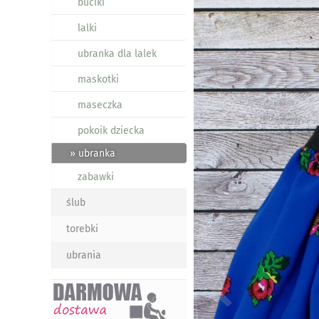
buciki
lalki
ubranka dla lalek
maskotki
maseczka
pokoik dziecka
» ubranka
zabawki
ślub
torebki
ubrania