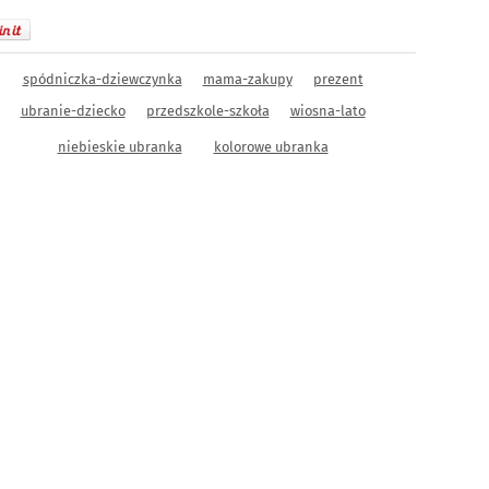
spódniczka-dziewczynka
mama-zakupy
prezent
ubranie-dziecko
przedszkole-szkoła
wiosna-lato
niebieskie ubranka
kolorowe ubranka