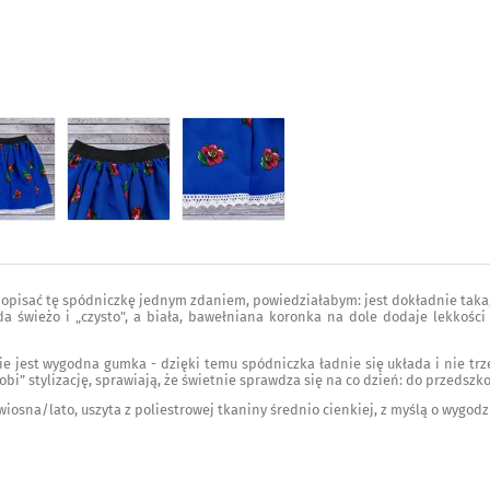
opisać tę spódniczkę jednym zdaniem, powiedziałabym: jest dokładnie taka, 
da świeżo i „czysto", a biała, bawełniana koronka na dole dodaje lekkośc
ie jest wygodna gumka - dzięki temu spódniczka ładnie się układa i nie tr
robi” stylizację, sprawiają, że świetnie sprawdza się na co dzień: do przedszko
wiosna/lato, uszyta z poliestrowej tkaniny średnio cienkiej, z myślą o wygodz