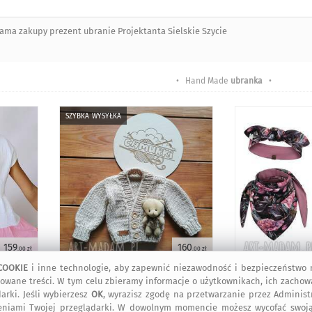
ama zakupy prezent ubranie Projektanta Sielskie Szycie
• Hand Made
ubranka
•
szybka wysyłka
159
160
,00 zł
,00 zł
COOKIE
i inne technologie, aby zapewnić niezawodność i bezpieczeństwo n
owane treści. W tym celu zbieramy informacje o użytkownikach, ich zachow
szybka wysyłka
arki. Jeśli wybierzesz
OK
, wyrazisz zgodę na przetwarzanie przez Adminis
eniami Twojej przeglądarki. W dowolnym momencie możesz wycofać swoją