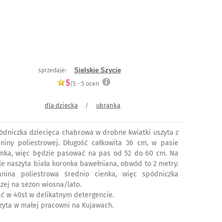
Sielskie Szycie
sprzedaje:
5
/5 -
5
ocen
dla dziecka
ubranka
/
ódniczka dziecięca chabrowa w drobne kwiatki uszyta z
aniny poliestrowej. Długość całkowita 36 cm, w pasie
mka, więc będzie pasować na pas od 52 do 60 cm. Na
le naszyta biała koronka bawełniana, obwód to 2 metry.
anina poliestrowa średnio cienka, więc spódniczka
czej na sezon wiosna/lato.
ać w 40st w delikatnym detergencie.
zyta w małej pracowni na Kujawach.