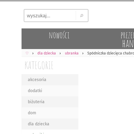
nowości
preze
han
♡
dla dziecka
ubranka
Spódniczka dziecięca chabro
KATEGORIE
akcesoria
dodatki
biżuteria
dom
dla dziecka