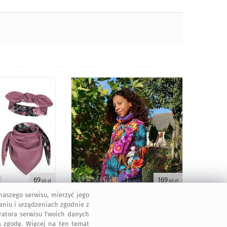
69
169
,00 zł
,00 zł
aszego serwisu, mierzyć jego
aniu i urządzeniach zgodnie z
tratora serwisu Twoich danych
 zgodę. Więcej na ten temat