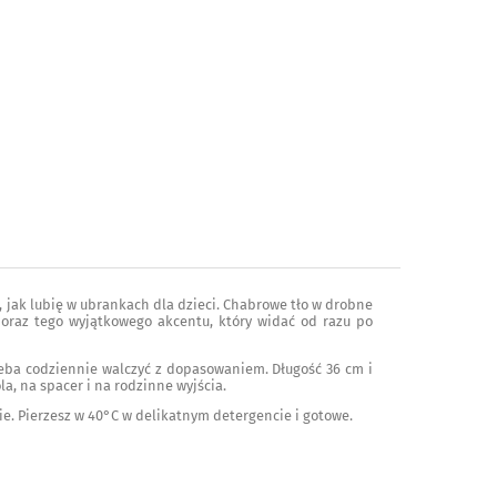
jak lubię w ubrankach dla dzieci. Chabrowe tło w drobne
i oraz tego wyjątkowego akcentu, który widać od razu po
zeba codziennie walczyć z dopasowaniem. Długość 36 cm i
la, na spacer i na rodzinne wyjścia.
ie. Pierzesz w 40°C w delikatnym detergencie i gotowe.