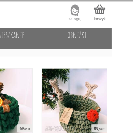
zaloguj
koszyk
ieszkanie
obniżki
69
89
,00 zł
,00 zł