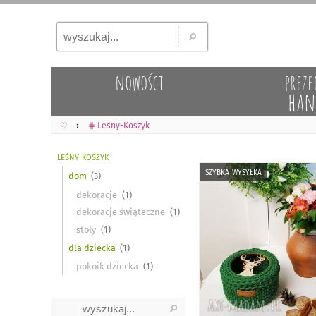
nowości
preze
han
♡
⋕ Leśny-Koszyk
leśny koszyk
szybka wysyłka
dom
dekoracje
dekoracje świąteczne
stoły
dla dziecka
pokoik dziecka