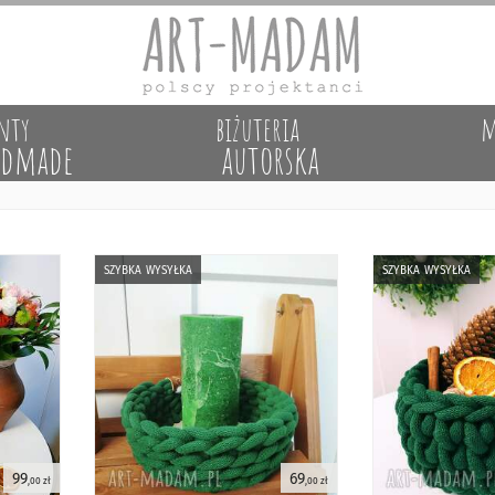
nty
biżuteria
m
dmade
autorska
szybka wysyłka
szybka wysyłka
99
69
,00 zł
,00 zł