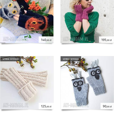
140
195
,00 zł
,00 zł
szybka wysyłka
szybka wysyłka
125
90
,00 zł
,00 zł