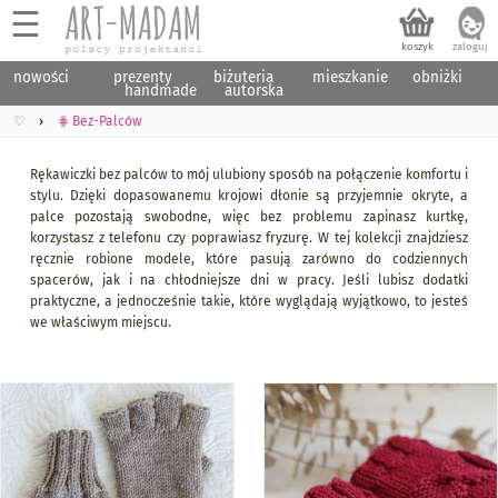
☰
nowości
prezenty
biżuteria
mieszkanie
obniżki
handmade
autorska
♡
⋕ Bez-Palców
Rękawiczki bez palców to mój ulubiony sposób na połączenie komfortu i
stylu. Dzięki dopasowanemu krojowi dłonie są przyjemnie okryte, a
palce pozostają swobodne, więc bez problemu zapinasz kurtkę,
korzystasz z telefonu czy poprawiasz fryzurę. W tej kolekcji znajdziesz
ręcznie robione modele, które pasują zarówno do codziennych
spacerów, jak i na chłodniejsze dni w pracy. Jeśli lubisz dodatki
praktyczne, a jednocześnie takie, które wyglądają wyjątkowo, to jesteś
we właściwym miejscu.