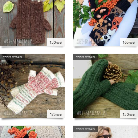
150
165
,00 zł
,00 zł
szybka wysyłka
szybka wysyłka
175
150
,00 zł
,00 zł
szybka wysyłka