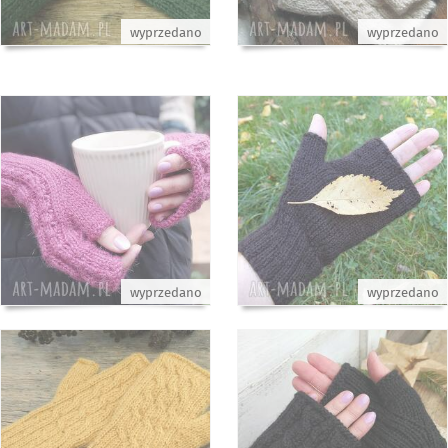
wyprzedano
wyprzedano
wyprzedano
wyprzedano