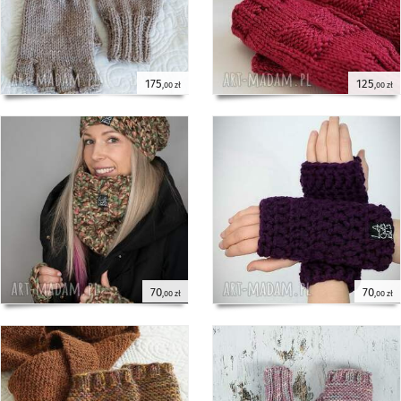
175
125
,00 zł
,00 zł
70
70
,00 zł
,00 zł