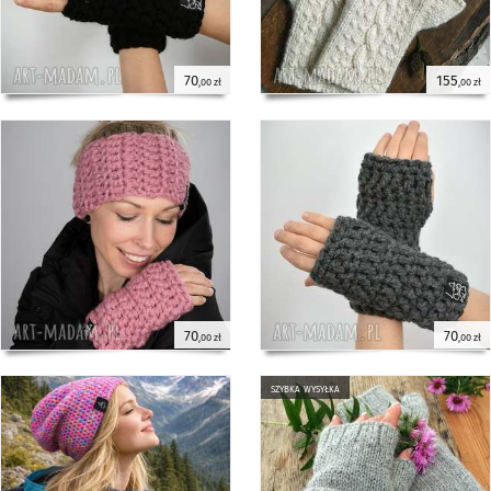
70
155
,00 zł
,00 zł
70
70
,00 zł
,00 zł
szybka wysyłka