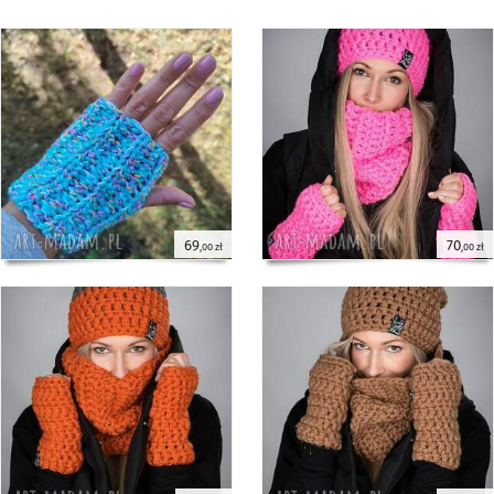
69
70
,00 zł
,00 zł