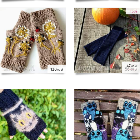
-15%
47
,60 zł
56
120
,00 zł
,00 zł