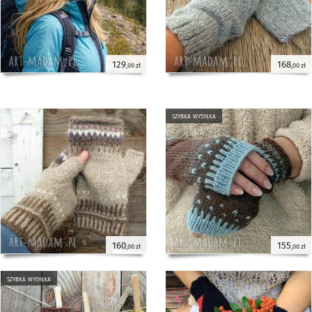
129
168
,00 zł
,00 zł
szybka wysyłka
160
155
,00 zł
,00 zł
szybka wysyłka