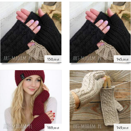
150
145
,00 zł
,00 zł
169
149
,00 zł
,00 zł