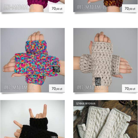
70
70
,00 zł
,00 zł
70
70
,00 zł
,00 zł
szybka wysyłka