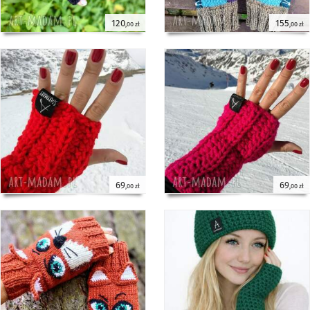
120
155
,00 zł
,00 zł
69
69
,00 zł
,00 zł