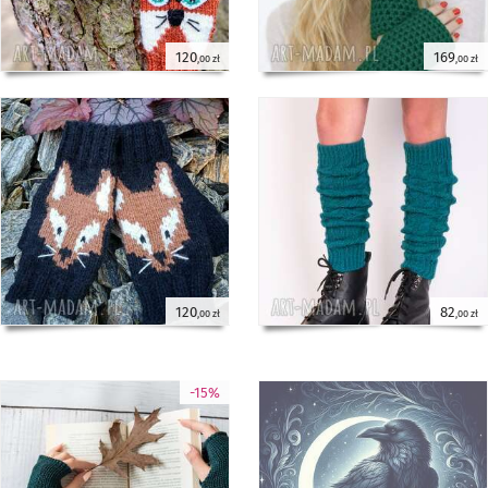
120
169
,00 zł
,00 zł
120
82
,00 zł
,00 zł
-15%