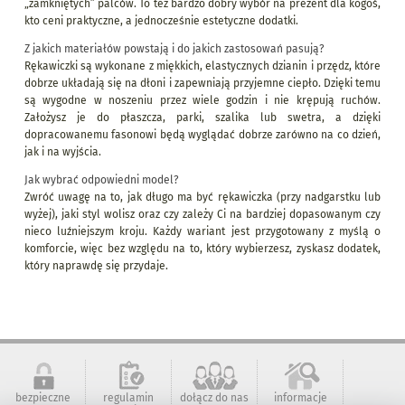
„zamkniętych” palców. To też bardzo dobry wybór na prezent dla kogoś,
kto ceni praktyczne, a jednocześnie estetyczne dodatki.
Z jakich materiałów powstają i do jakich zastosowań pasują?
Rękawiczki są wykonane z miękkich, elastycznych dzianin i przędz, które
dobrze układają się na dłoni i zapewniają przyjemne ciepło. Dzięki temu
są wygodne w noszeniu przez wiele godzin i nie krępują ruchów.
Założysz je do płaszcza, parki, szalika lub swetra, a dzięki
dopracowanemu fasonowi będą wyglądać dobrze zarówno na co dzień,
jak i na wyjścia.
Jak wybrać odpowiedni model?
Zwróć uwagę na to, jak długo ma być rękawiczka (przy nadgarstku lub
wyżej), jaki styl wolisz oraz czy zależy Ci na bardziej dopasowanym czy
nieco luźniejszym kroju. Każdy wariant jest przygotowany z myślą o
komforcie, więc bez względu na to, który wybierzesz, zyskasz dodatek,
który naprawdę się przydaje.
bezpieczne
regulamin
dołącz do nas
informacje