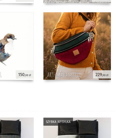
150
229
,00 zł
,00 zł
szybka wysyłka