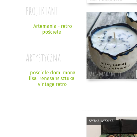
PROJEKTANT
Artemania - retro
pościele
Artystyczna
pościele dom
mona
lisa
renesans sztuka
vintage retro
szybka wysyłka