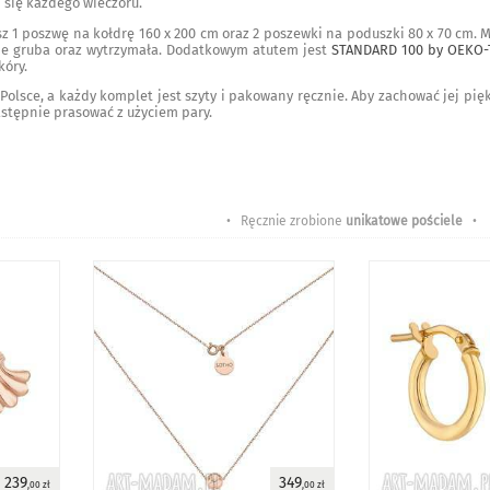
 się każdego wieczoru.
 1 poszwę na kołdrę 160 x 200 cm oraz 2 poszewki na poduszki 80 x 70 cm. M
ie gruba oraz wytrzymała. Dodatkowym atutem jest
STANDARD 100 by OEKO-
kóry.
 Polsce, a każdy komplet jest szyty i pakowany ręcznie. Aby zachować jej pię
następnie prasować z użyciem pary.
• Ręcznie zrobione
unikatowe pościele
•
239
349
,00 zł
,00 zł