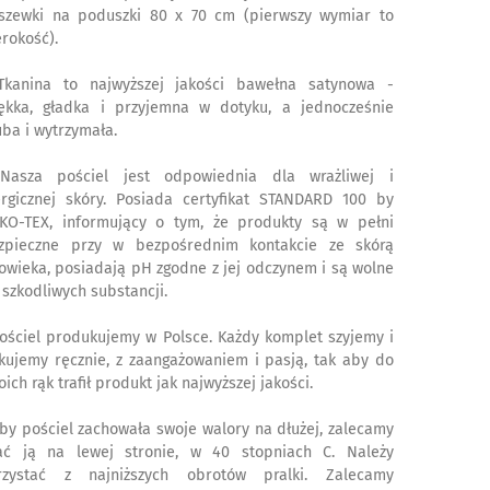
szewki na poduszki 80 x 70 cm (pierwszy wymiar to
erokość).
Tkanina to najwyższej jakości bawełna satynowa -
ękka, gładka i przyjemna w dotyku, a jednocześnie
uba i wytrzymała.
Nasza pościel jest odpowiednia dla wrażliwej i
ergicznej skóry. Posiada certyfikat STANDARD 100 by
KO-TEX, informujący o tym, że produkty są w pełni
zpieczne przy w bezpośrednim kontakcie ze skórą
łowieka, posiadają pH zgodne z jej odczynem i są wolne
 szkodliwych substancji.
Pościel produkujemy w Polsce. Każdy komplet szyjemy i
kujemy ręcznie, z zaangażowaniem i pasją, tak aby do
ich rąk trafił produkt jak najwyższej jakości.
Aby pościel zachowała swoje walory na dłużej, zalecamy
ać ją na lewej stronie, w 40 stopniach C. Należy
rzystać z najniższych obrotów pralki. Zalecamy