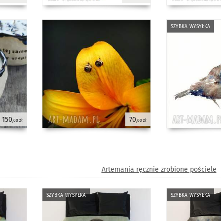
szybka wysyłka
150
70
,00 zł
,00 zł
Artemania ręcznie zrobione pościele
szybka wysyłka
szybka wysyłka