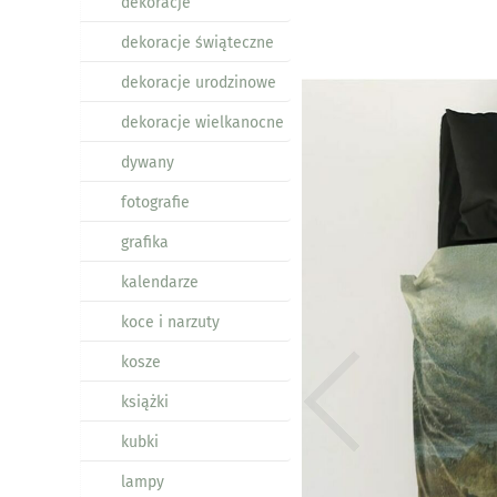
dekoracje
dekoracje świąteczne
dekoracje urodzinowe
dekoracje wielkanocne
dywany
fotografie
grafika
kalendarze
koce i narzuty
kosze
książki
kubki
lampy