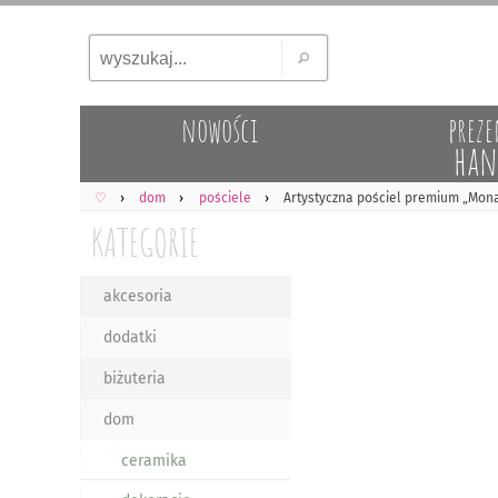
nowości
preze
han
♡
dom
pościele
Artystyczna pościel premium „Mona
KATEGORIE
akcesoria
dodatki
biżuteria
dom
ceramika