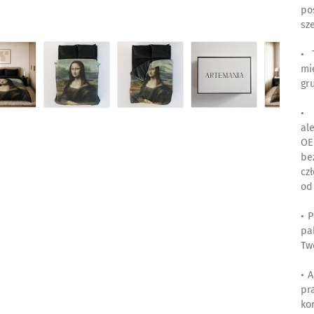
po
sz
• 
mi
gr
• 
al
OE
be
cz
od
• 
pa
Two
• 
pr
ko