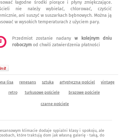
osować łagodne środki piorące i płyny zmiękczające.
ścieli nie należy wybielać, chlorować, czyścić
emicznie, ani suszyć w suszarkach bębnowych. Można ją
asować w wysokich temperaturach z użyciem pary.
Przedmiot zostanie nadany
w kolejnym dniu
roboczym
od chwili zatwierdzenia płatności
na-lisa
renesans
sztuka
artystyczna-pościel
vintage
retro
turkusowe pościele
brązowe pościele
czarne pościele
nesansowym klimacie dodaje sypialni klasy i spokoju, ale
obach, które traktują dom jak własną galerię - taką, do