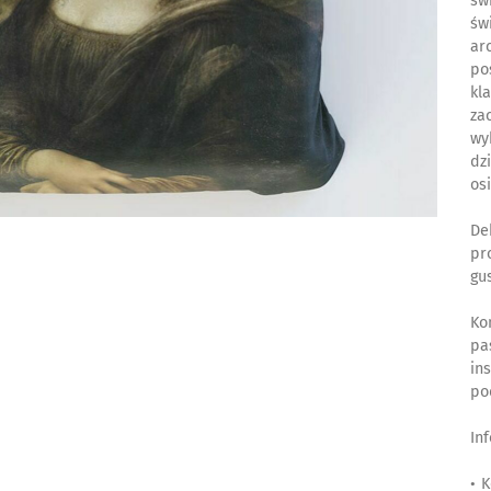
św
św
ar
po
kl
za
wy
dz
os
De
pr
gu
Ko
pa
in
po
In
• 