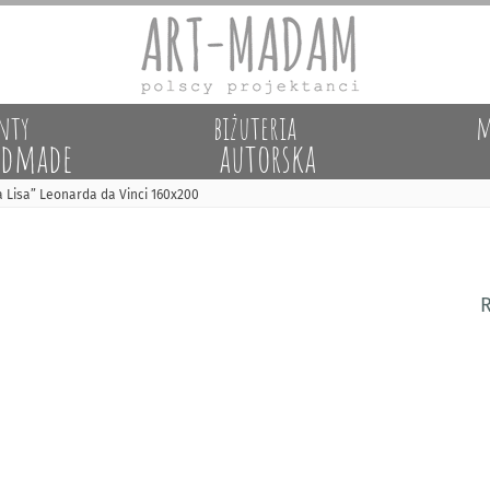
nty
biżuteria
m
dmade
autorska
 Lisa” Leonarda da Vinci 160x200