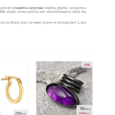
ateriał to
bawełna satynowa
: miękka, gładka i przyjemna
TEX
, dzięki czemu pościel jest rekomendowana także dla
kno na dłużej: prać na lewej stronie w 40 stopniach C, bez
-10%
765
,00 zł
850
239
,00 zł
,00 zł