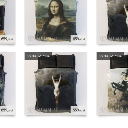
659
659
,00 zł
,00 zł
szybka wysyłka
szybka wysyłka
659
559
,00 zł
,00 zł