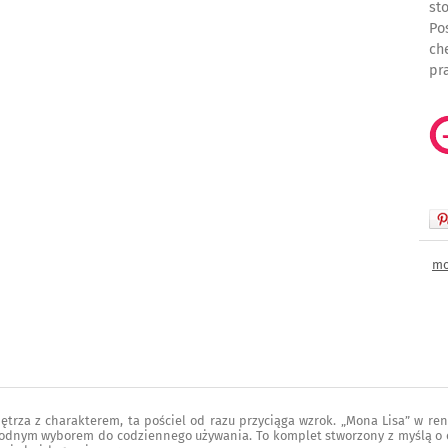
st
Po
ch
pr
mo
nętrza z charakterem, ta pościel od razu przyciąga wzrok. „Mona Lisa” w re
odnym wyborem do codziennego używania. To komplet stworzony z myślą o os