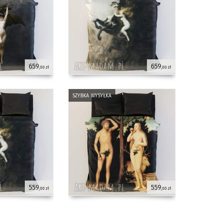
659
659
,00 zł
,00 zł
szybka wysyłka
559
559
,00 zł
,00 zł