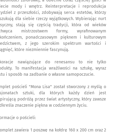
iadomości zbiorowej, a obecnie coraz częściej gości w
iecie mody i wnętrz. Reinterpretacje i reprodukcja
cydzieł z przeszłości, zdobywają serca estetów, którzy
szukują dla siebie rzeczy wyjątkowych. Wybierając nurt
asyczny, stają się częścią tradycji, która od wieków
chwyca mistrzostwem formy, wyrafinowanym
kończeniem, ponadczasowym pięknem i kulturowym
iedzictwem, z jego szerokim spektrum wartości i
iągnięć, które niezmiennie fascynują.
koracje nawiązujące do renesansu to nie tylko
odukty. To manifestacja wrażliwości na sztukę, wyraz
stu i sposób na zadbanie o własne samopoczucie.
mplet pościeli "Mona Lisa" został stworzony z myślą o
sjonatach sztuki, dla których każdy dzień jest
spirującą podróżą przez świat artystyczny, który zawsze
dkreśla znaczenie piękna w codziennym życiu.
formacje o pościeli:
Komplet zawiera 1 poszwę na kołdrę 160 x 200 cm oraz 2