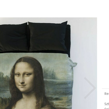
Re
Sz