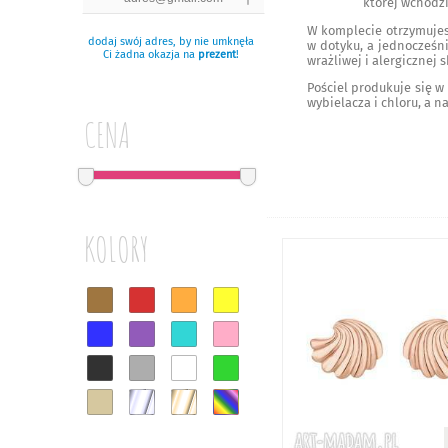
której wchodzi
W komplecie otrzymujesz
dodaj swój adres, by nie umknęła
w dotyku, a jednocześn
Ci żadna okazja na
prezent
!
wrażliwej i alergicznej s
Pościel produkuje się w
wybielacza i chloru, a 
CENA
KOLORY