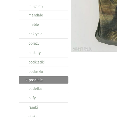
magnesy
mandale
meble
nakrycia
obrazy
plakaty
podkładki
poduszki
» pościele
pudełka
pufy
ramki
stoły