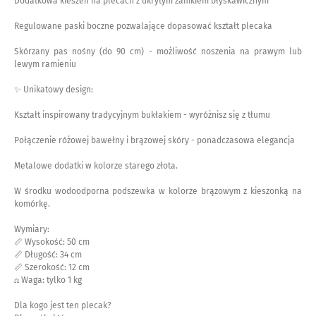
Dodatkowa kieszeń na plecach z ukrytym zamkiem błyskawicznym
Regulowane paski boczne pozwalające dopasować kształt plecaka
Skórzany pas nośny (do 90 cm) - możliwość noszenia na prawym lub
lewym ramieniu
✨ Unikatowy design:
Kształt inspirowany tradycyjnym bukłakiem - wyróżnisz się z tłumu
Połączenie różowej bawełny i brązowej skóry - ponadczasowa elegancja
Metalowe dodatki w kolorze starego złota.
W środku wodoodporna podszewka w kolorze brązowym z kieszonką na
komórkę.
Wymiary:
📏 Wysokość: 50 cm
📏 Długość: 34 cm
📏 Szerokość: 12 cm
⚖️ Waga: tylko 1 kg
Dla kogo jest ten plecak?