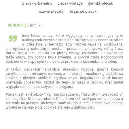
plecak-z-bawełny
plecak-vintage
damski-plecak
różowe plecaki
brązowe plecaki
KOMENTARZ
/ zwiń
<
Jeśli lubisz rzeczy, które wyglądają coraz lepiej, gdy tylko
nabiorą codziennych historii, ten różowy bukłak będzie strzałem
w dziesiątkę. Z zewnątrz łączy różową bawełnę woskowaną,
impregnowaną naturalnym woskiem pszczelim, z brązową skórą Crazy
Horse. Dzięki temu plecak ma piękny vintage charakter i sprawdza się
także wtedy, gdy pogoda bywa zmienna. W środku czeka wodoodporna
podszewka w brązowym kolorze oraz praktyczna kieszonka na telefon.
W takich plecakach najbardziej doceniam wygodę: główna komora
zamykana jest skórzanym paskiem, a na plecach znajduje się dodatkowa
kieszeń z ukrytym zamkiem błyskawicznym. Regulowane paski boczne
pozwalają dopasować kształt do tego, co masz w środku, więc nadal
wygląda schludnie po całym dniu biegania.
Plecak jest lekki (około 1 kg) i ma poręczne wymiary: 50 cm wysokości, 34
cm długości i 12 cm szerokości. Dodatkowo skórzany pas nośny umożliwia
noszenie na prawym lub lewym ramieniu (do 90 cm), a metalowe dodatki
w kolorze starego złota podkreślają jego wyjątkowy styl.