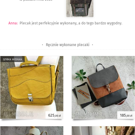
Anna
:
Plecak jest perfekcyjnie wykonany, a do tego bardzo wygodny.
•
Ręcznie wykonane plecaki
•
szybka wysyłka
625
185
,00 zł
,00 zł