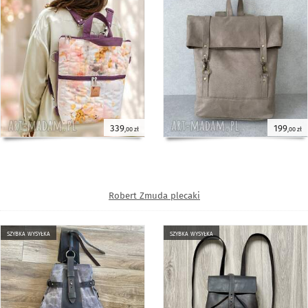
339
199
,00 zł
,00 zł
Robert Zmuda plecaki
szybka wysyłka
szybka wysyłka