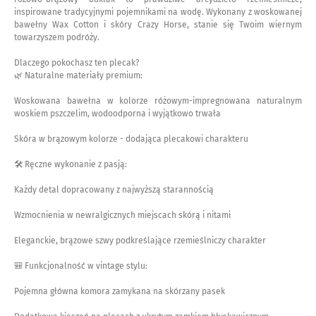
inspirowane tradycyjnymi pojemnikami na wodę. Wykonany z woskowanej
bawełny Wax Cotton i skóry Crazy Horse, stanie się Twoim wiernym
towarzyszem podróży.
Dlaczego pokochasz ten plecak?
🌿 Naturalne materiały premium:
Woskowana bawełna w kolorze różowym-impregnowana naturalnym
woskiem pszczelim, wodoodporna i wyjątkowo trwała
Skóra w brązowym kolorze - dodająca plecakowi charakteru
🛠 Ręczne wykonanie z pasją:
Każdy detal dopracowany z najwyższą starannością
Wzmocnienia w newralgicznych miejscach skórą i nitami
Eleganckie, brązowe szwy podkreślające rzemieślniczy charakter
🎒 Funkcjonalność w vintage stylu:
Pojemna główna komora zamykana na skórzany pasek