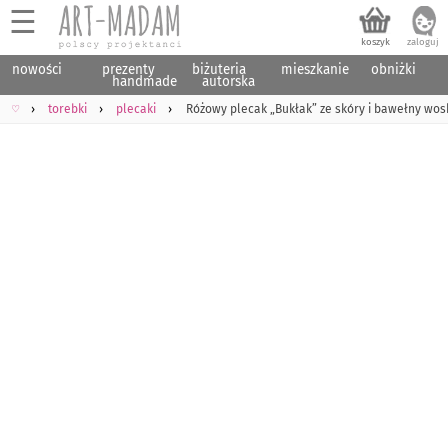
☰
nowości
prezenty
biżuteria
mieszkanie
obniżki
handmade
autorska
♡
torebki
plecaki
Różowy plecak „Bukłak” ze skóry i bawełny wo