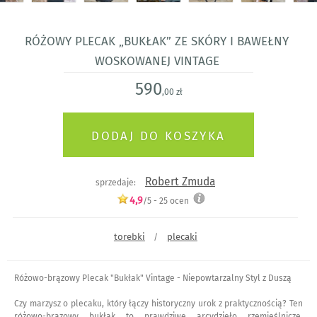
Różowy plecak „Bukłak” ze skóry i bawełny
woskowanej Vintage
590
,00 zł
Robert Zmuda
sprzedaje:
4,9
/5 -
25
ocen
torebki
plecaki
/
Różowo-brązowy Plecak "Bukłak" Vintage - Niepowtarzalny Styl z Duszą
Czy marzysz o plecaku, który łączy historyczny urok z praktycznością? Ten
różowo-brązowy bukłak to prawdziwe arcydzieło rzemieślnicze,