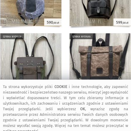
590
599
,00 zł
,00 zł
szybka wysyłka
szybka wysyłka
Ta strona wykorzystuje pliki
COOKIE
i inne technologie, aby zapewnić
690
500
,00 zł
,00 zł
niezawodność i bezpieczeństwo naszego serwisu, mierzyć jego wydajność
i wyświetlać dopasowane treści. W tym celu zbieramy informacje o
użytkownikach, ich zachowaniu i urządzeniach zgodnie z ustawieniami
szybka wysyłka
szybka wysyłka
Twojej przeglądarki. Jeśli wybierzesz
OK
, wyrazisz zgodę na
przetwarzanie przez Administratora serwisu Twoich danych osobowych
zgodnie z ustawieniami Twojej przeglądarki. W dowolnym momencie
możesz wycofać swoją zgodę. Więcej na ten temat możesz przeczytać w