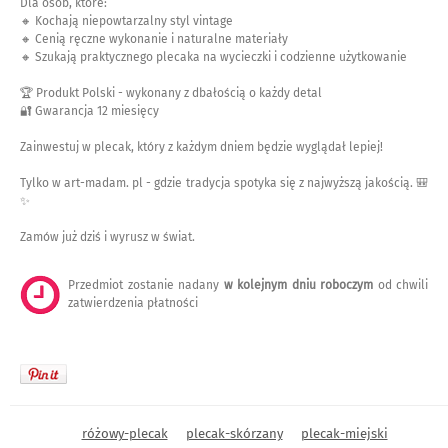
Dla osób, które:
🔸 Kochają niepowtarzalny styl vintage
🔸 Cenią ręczne wykonanie i naturalne materiały
🔸 Szukają praktycznego plecaka na wycieczki i codzienne użytkowanie
🏆 Produkt Polski - wykonany z dbałością o każdy detal
🔐 Gwarancja 12 miesięcy
Zainwestuj w plecak, który z każdym dniem będzie wyglądał lepiej!
Tylko w art-madam. pl - gdzie tradycja spotyka się z najwyższą jakością. 🎒
✨
Zamów już dziś i wyrusz w świat.
Przedmiot zostanie nadany
w kolejnym dniu roboczym
od chwili
zatwierdzenia płatności
różowy-plecak
plecak-skórzany
plecak-miejski