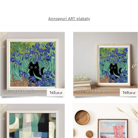
Annsayuri ART plakaty
145
149
,00 zł
,00 zł