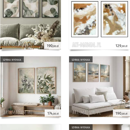
190
129
,00 zł
,00 zł
szybka wysyłka
szybka wysyłka
174
190
,00 zł
,00 zł
szybka wysyłka