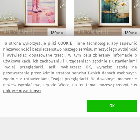
180
180
,00 zł
,00 zł
Ta strona wykorzystuje pliki
COOKIE
i inne technologie, aby zapewnić
niezawodność i bezpieczeństwo naszego serwisu, mierzyć jego wydajność
KOSZT TRANSPORTU
i wyświetlać dopasowane treści. W tym celu zbieramy informacje o
•
25,00 zł
(Kurier)
użytkownikach, ich zachowaniu i urządzeniach zgodnie z ustawieniami
Twojej przeglądarki. Jeśli wybierzesz
OK
, wyrazisz zgodę na
W przypadku zamawiania
więcej niż jednego
przedmiotu Projektanta
przetwarzanie przez Administratora serwisu Twoich danych osobowych
Annsayuri ART
naliczony zostanie
wyłącznie jeden koszt transportu
(przedmioty wysłane zostaną w jednej przesyłce)
zgodnie z ustawieniami Twojej przeglądarki. W dowolnym momencie
możesz wycofać swoją zgodę. Więcej na ten temat możesz przeczytać w
polityce prywatności
ZWROT TOWARU
/ rozwiń
>
OK
WYKONANIE UMOWY
/ rozwiń
>
FAKTURY i RACHUNKI
/ rozwiń
>
OGÓLNE BEZPIECZEŃSTWO PRODUKTU (GPSR)
/ rozwiń
>