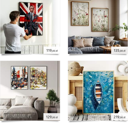
119
135
,00 zł
,00 zł
129
219
,00 zł
,00 zł