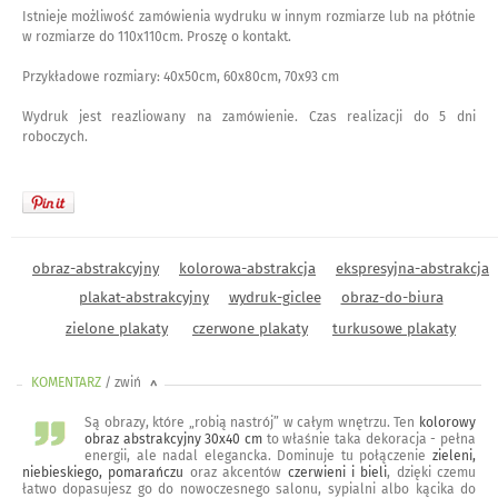
Istnieje możliwość zamówienia wydruku w innym rozmiarze lub na płótnie
w rozmiarze do 110x110cm. Proszę o kontakt.
Przykładowe rozmiary: 40x50cm, 60x80cm, 70x93 cm
Wydruk jest reazliowany na zamówienie. Czas realizacji do 5 dni
roboczych.
obraz-abstrakcyjny
kolorowa-abstrakcja
ekspresyjna-abstrakcja
plakat-abstrakcyjny
wydruk-giclee
obraz-do-biura
zielone plakaty
czerwone plakaty
turkusowe plakaty
KOMENTARZ
/ zwiń
<
Są obrazy, które „robią nastrój” w całym wnętrzu. Ten
kolorowy
obraz abstrakcyjny 30x40 cm
to właśnie taka dekoracja - pełna
energii, ale nadal elegancka. Dominuje tu połączenie
zieleni,
niebieskiego, pomarańczu
oraz akcentów
czerwieni i bieli
, dzięki czemu
łatwo dopasujesz go do nowoczesnego salonu, sypialni albo kącika do