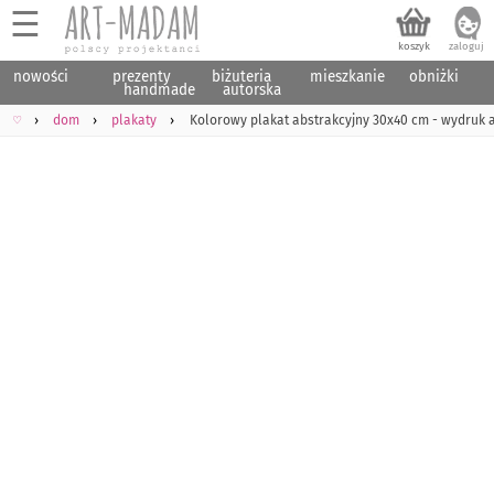
☰
nowości
prezenty
biżuteria
mieszkanie
obniżki
handmade
autorska
♡
dom
plakaty
Kolorowy plakat abstrakcyjny 30x40 cm - wydruk a