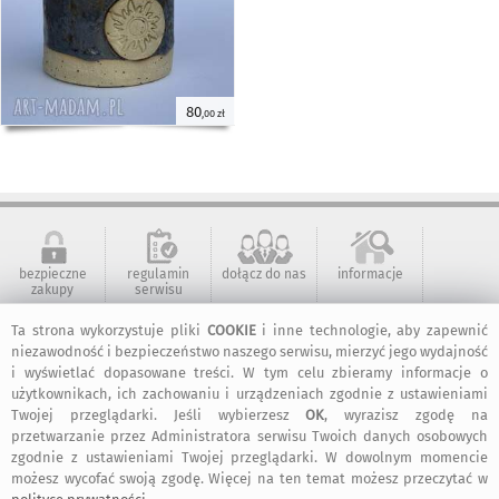
80
,00 zł
bezpieczne
regulamin
dołącz do nas
informacje
zakupy
serwisu
Ta strona wykorzystuje pliki
COOKIE
i inne technologie, aby zapewnić
niezawodność i bezpieczeństwo naszego serwisu, mierzyć jego wydajność
kontakt
artMadam na
art-Madam na
art-Madam na
Facebook-u
Instagram
Pinterest
i wyświetlać dopasowane treści. W tym celu zbieramy informacje o
użytkownikach, ich zachowaniu i urządzeniach zgodnie z ustawieniami
Twojej przeglądarki. Jeśli wybierzesz
OK
, wyrazisz zgodę na
przetwarzanie przez Administratora serwisu Twoich danych osobowych
2011-2026 © ArtMadam
zgodnie z ustawieniami Twojej przeglądarki. W dowolnym momencie
Wszelkie prawa zastrzeżone.
możesz wycofać swoją zgodę. Więcej na ten temat możesz przeczytać w