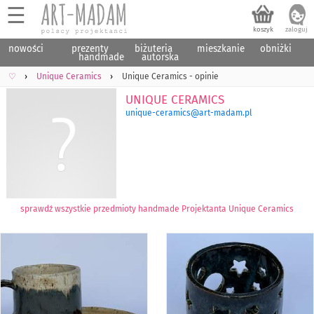
☰
nowości
prezenty
biżuteria
mieszkanie
obniżki
handmade
autorska
♡
Unique Ceramics
Unique Ceramics - opinie
Unique Ceramics
unique-ceramics@art-madam.pl
sprawdź wszystkie przedmioty handmade Projektanta Unique Ceramics