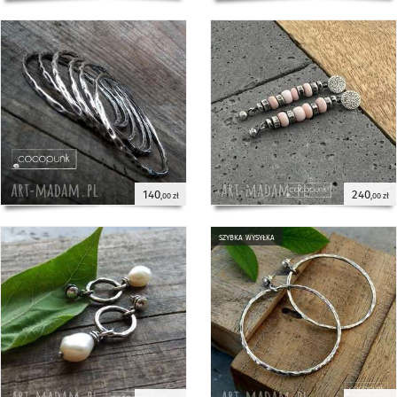
monetkami - srebro - Cocopunk
Naszyjnik dokładnie taki jak na
18 sierpnia 2025
zdjęciu, bardzo mi się podoba.
Polecam.
Monika
naszyjnik z monetami boho/ gypsy.
Srebro 925 - Cocopunk
Super naszyjnik, poproszę jeszcze
1 sierpnia 2025
o bransoletkę na takim samym
łańcuszku ;)
140
240
,00 zł
,00 zł
Grażka
kolczyki z perłami - srebro 925 -
Cocopunk
szybka wysyłka
Bardzo ładne kolczyki oraz naszyjnik
30 lipca 2025
do kompletu. Wykonane starannie,
nowoczesny design. Polecam.
Wojciech
srebro i różowy szafir - naszyjnik -
Cocopunk
Świetne wykonanie
27 czerwca 2025