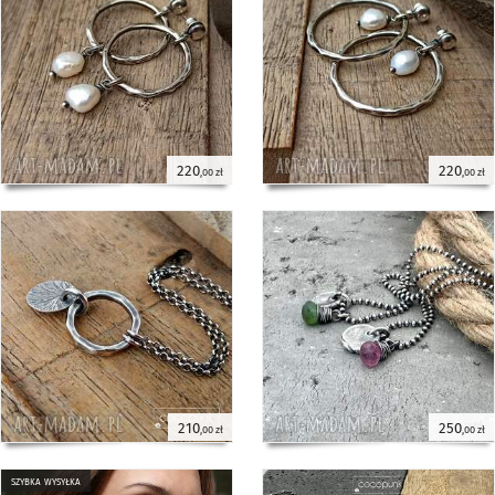
Damian
naszyjnik z kółkiem 2,5cm - srebro 925
- Cocopunk
Ładnie wykonane, pasuje do
11 lutego 2026
kolczyków (koła srebro młotkowane).
Żona zadowolona :)
220
220
Gabriela
nieregularna perła i srebro 925-
,00 zł
,00 zł
naszyjnik - Cocopunk
Naszyjnik jest gustownym dodatkiem
4 lutego 2026
do każdej stylizacji, zarówno
codziennej, jak i eleganckiej, a
w komplecie z bransoletką tworzy
idealny mariaż. Cocopunk to
zdecydowanie mój ulubiony artysta.
Polecam!!!
Gabriela
nieregularna perła i srebro 925-
bransoletka - Cocopunk
Bransoletka jest bardzo gustowna,
4 lutego 2026
pięknie prezentuje się na ręce.
210
250
,00 zł
,00 zł
Pasuje do codziennych stylizacji i na
eleganckie wyjście. W parze
z naszyjnikiem tworzy udany komplet.
szybka wysyłka
Cocopunk to zdecydowanie mój