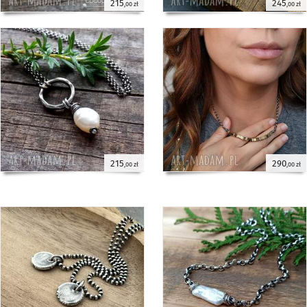
215
245
,00 zł
,00 zł
Grażyna
naszyjnik z perłą - srebro 925 -
Cocopunk
Piękny naszyjnik, doskonale
27 czerwca 2025
wykończony. Pasuje do wielu kreacji.
Angelika
kolczyki koła z perłami outside -
srebro pr - Cocopunk
Wspaniałe kolczyki, przepięknie
21 maja 2025
prezentują się, dziękuje.
215
290
,00 zł
,00 zł
Jolanta
bransoleta z perłami - srebro 925 -
Cocopunk
Piękna bransoletka zgodna z opisem
19 maja 2025
:)
Ola
srebro i turmalin / spinel / peridot -
naszyjnik - Cocopunk
Piękny wisiorek, bardzo miły kontakt.
9 maja 2025