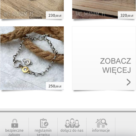
Serdecznie POLECAM
230
320
,00 zł
,00 zł
Ewa
kolczyki z perłami - srebro 925 -
Cocopunk
Piękne kolczyki.
17 kwietnia 2025
Joanna
bransoleta z perłami - srebro 925 -
Cocopunk
Mam cały komplet i nie żałuję,
17 kwietnia 2025
pięknie wygląda, cudnie wykonana,
cała biżuteria ładnie zapakowana, aż
miło było otworzyć i odkrywać
250
,00 zł
poszczególne elementy kompletu
Joanna
naszyjnik z perłą - srebro 925 -
Cocopunk
Bardzo ładny, tworzy piękny komplet
17 kwietnia 2025
z kolczykami i bransoletką, długość
idealna
bezpieczne
regulamin
dołącz do nas
informacje
zakupy
serwisu