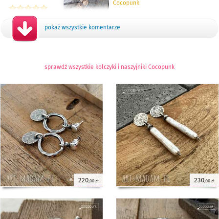
Cocopunk
Piękny, oryginalny naszyjnik. Polecam
10 maja 2026
:)
pokaż wszystkie komentarze
Paweł
naszyjnik kółko karmy (dłuższy) -
Cocopunk
sprawdź wszystkie kolczyki i naszyjniki Cocopunk
Wszystko w jak najlepszym porządku.
17 kwietnia 2026
Naszyjnik podoba się.
Ania
długie kolczyki kółka i żmijki -
Cocopunk
Nie dość, że kolczyki piękne, to
6 kwietnia 2026
jeszcze bardzo ładnie i elegancko
zapakowane.
Rafał
kolczyki koła 2 cm - srebro pr. 925 -
220
230
,00 zł
,00 zł
Cocopunk
Świetny produkt i świetny kontakt
11 lutego 2026
z projektantem. Polecam. Żona
bardzo zadowolona.