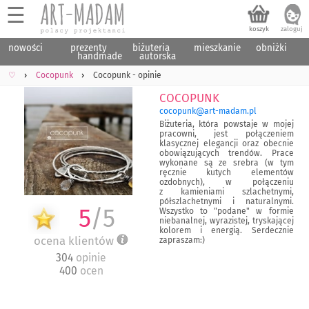
☰
nowości
prezenty
biżuteria
mieszkanie
obniżki
handmade
autorska
♡
Cocopunk
Cocopunk - opinie
Cocopunk
cocopunk@art-madam.pl
Biżuteria
, która powstaje w mojej
pracowni
, jest połączeniem
klasycznej elegancji oraz obecnie
obowiązujących trendów. Prace
wykonane są ze srebra (w tym
ręcznie kutych elementów
ozdobnych), w połączeniu
z kamieniami
szlachetnymi
,
półszlachetnymi i
naturalnymi
.
5
/
5
Wszystko to "
podane
" w formie
niebanalnej
,
wyrazistej
, tryskającej
kolorem i
energią
. Serdecznie
ocena klientów
zapraszam
:)
304
opinie
400
ocen