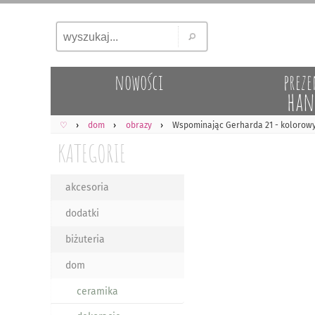
nowości
preze
han
♡
dom
obrazy
Wspominając Gerharda 21 - kolorowy 
KATEGORIE
akcesoria
dodatki
biżuteria
dom
ceramika