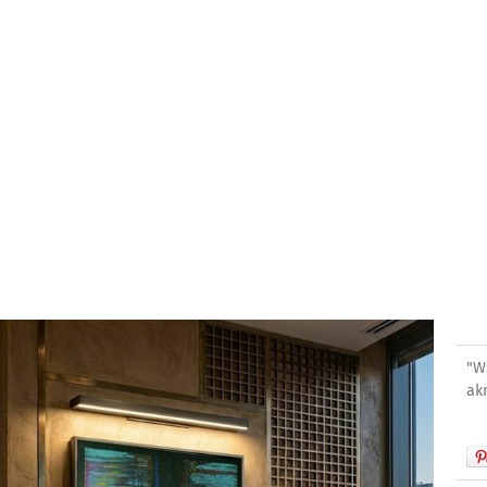
"W
ak