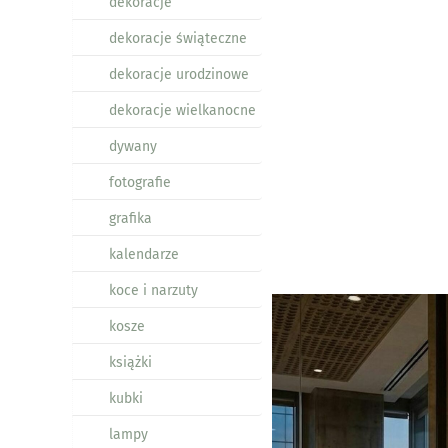
dekoracje
dekoracje świąteczne
dekoracje urodzinowe
dekoracje wielkanocne
dywany
fotografie
grafika
kalendarze
koce i narzuty
kosze
książki
kubki
lampy