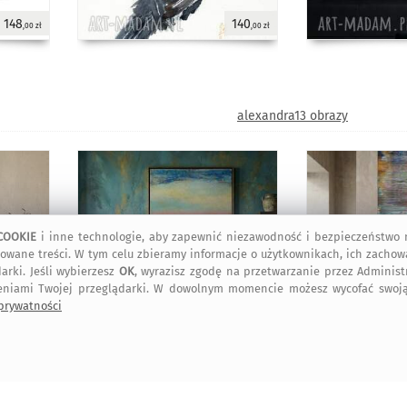
148
140
,00 zł
,00 zł
alexandra13 obrazy
COOKIE
i inne technologie, aby zapewnić niezawodność i bezpieczeństwo n
owane treści. W tym celu zbieramy informacje o użytkownikach, ich zachow
arki. Jeśli wybierzesz
OK
, wyrazisz zgodę na przetwarzanie przez Adminis
eniami Twojej przeglądarki. W dowolnym momencie możesz wycofać swoją
 prywatności
600
845
,00 zł
,00 zł