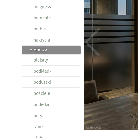
magnesy
mandale
meble
nakrycia
» obrazy
plakaty
podkładki
poduszki
pościele
pudełka
pufy
ramki
stoły