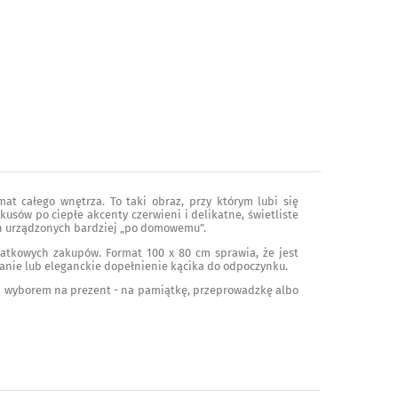
t całego wnętrza. To taki obraz, przy którym lubi się
kusów po ciepłe akcenty czerwieni i delikatne, świetliste
ch urządzonych bardziej „po domowemu”.
datkowych zakupów. Format 100 x 80 cm sprawia, że jest
cianie lub eleganckie dopełnienie kącika do odpoczynku.
ym wyborem na prezent - na pamiątkę, przeprowadzkę albo