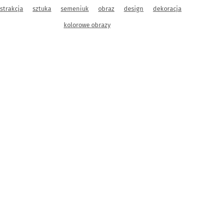
strakcja
sztuka
semeniuk
obraz
design
dekoracja
kolorowe obrazy