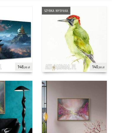
szybka wysyłka
148
140
,00 zł
,00 zł