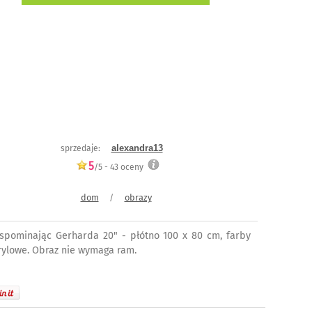
alexandra13
sprzedaje:
5
/5 -
43
oceny
dom
obrazy
/
spominając Gerharda 20" - płótno 100 x 80 cm, farby
rylowe. Obraz nie wymaga ram.