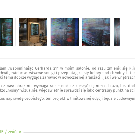
łam „Wspominając Gerharda 21” w moim salonie, od razu zmienił się klima
hwilę: widać warstwowe smugi i przeplatające się kolory - od chłodnych tur
ięki temu dobrze wygląda zarówno w nowoczesnej aranżacji, jak i we wnętrza
da z nas: obraz nie wymaga ram - możesz cieszyć się nim od razu, bez do
rdzo „nośny” wizualnie, więc świetnie sprawdzi się jako centralny punkt na ś
 coś naprawdę osobistego, ten projekt w limitowanej edycji będzie cudown
IE
/ zwiń
>