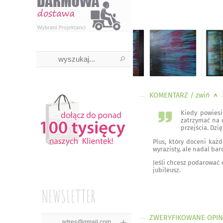
KOMENTARZ
/ zwiń
<
Kiedy powiesi
zatrzymać na c
przejścia. Dz
Plus, który doceni każ
wyrazisty, ale nadal ba
Jeśli chcesz podarować
jubileusz.
NEWSLETTER
ZWERYFIKOWANE OPIN