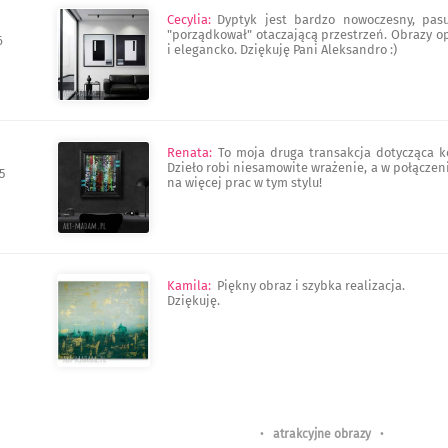
Cecylia
:
Dyptyk jest bardzo nowoczesny, pasu
"porządkował" otaczającą przestrzeń. Obrazy o
6
i elegancko. Dziękuję Pani Aleksandro :)
Renata
:
To moja druga transakcja dotycząca ko
Dzieło robi niesamowite wrażenie, a w połącze
5
na więcej prac w tym stylu!
Kamila
:
Piękny obraz i szybka realizacja.
Dziękuję.
•
atrakcyjne obrazy
•