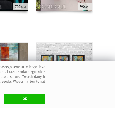
720
790
,00 zł
,00 zł
aszego serwisu, mierzyć jego
aniu i urządzeniach zgodnie z
tratora serwisu Twoich danych
 zgodę. Więcej na ten temat
750
400
,00 zł
,00 zł
OK