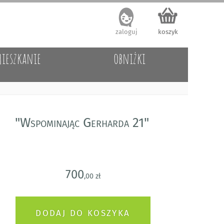
zaloguj
koszyk
ieszkanie
obniżki
"Wspominając Gerharda 21"
700
,00 zł