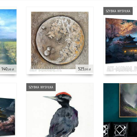
szybka wysyłka
140
525
,00 zł
,00 zł
szybka wysyłka