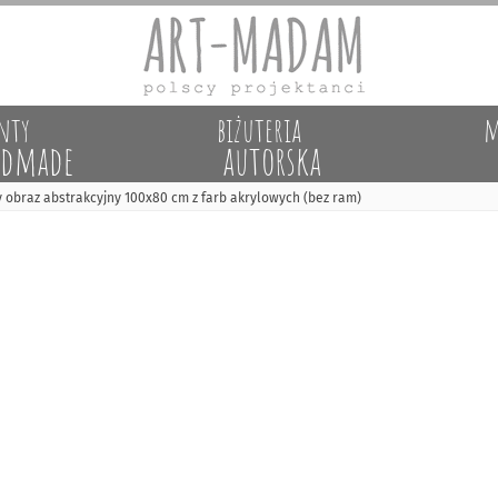
nty
biżuteria
m
dmade
autorska
obraz abstrakcyjny 100x80 cm z farb akrylowych (bez ram)