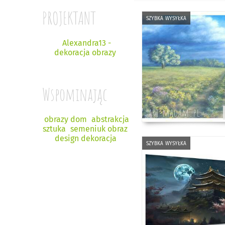
PROJEKTANT
szybka wysyłka
Alexandra13 -
dekoracja obrazy
Wspominając
obrazy dom
abstrakcja
sztuka
semeniuk obraz
design dekoracja
szybka wysyłka