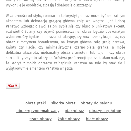
Wykonuję je osobiście, z pasją i dbałością o szczegóły.
W zależności od stylu, rozmiaru i kolorystyki, obraz może być delikatnym
akcentem lub dekoracją grającą główną rolę we wnętrzu. Jeśli chcą
Państwo wzbogacić swój salon, sypialnię czy biuro o unikatowy akcent,
rozświetlić ściany czy ożywić pomieszczenie, obraz będzie doskonałym
wyborem. Czy będzie to obraz abstrakcyjny, czy nowoczesny krajobraz, czy
obraz z motywem botanicznym, na którym główną rolę grają drzewa,
kwiaty czy liście, czy minimalistyczna czarno-biała grafika, a może
delikatna akwarela, niebanalny obraz z aniołem lub tajemniczy obraz
surrealistyczny - to zależy od Państwa preferencji i potrzeb. Mam nadzieję,
że któryś z moich obrazów zainspiruje Państwa na tyle by stać się i
wyjątkowym elementem Państwa wnętrza
obraz-ptaki
sikorka-obraz
obrazy-do-salonu
obraz-ręcznie-malowany
ptak-obraz
obrazy-na-płotnie
szare obrazy
żółte obrazy
białe obrazy