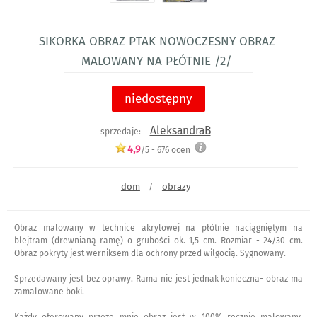
Sikorka obraz ptak nowoczesny obraz
malowany na płótnie /2/
niedostępny
AleksandraB
sprzedaje:
4,9
/5 -
676
ocen
dom
obrazy
/
Obraz malowany w technice akrylowej na płótnie naciągniętym na
blejtram (drewnianą ramę) o grubości ok. 1,5 cm. Rozmiar - 24/30 cm.
Obraz pokryty jest werniksem dla ochrony przed wilgocią. Sygnowany.
Sprzedawany jest bez oprawy. Rama nie jest jednak konieczna- obraz ma
zamalowane boki.
Każdy oferowany przeze mnie obraz jest w 100% ręcznie malowany.