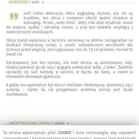
KOMENTARZ
/ zwiń
<
Jeśli lubisz dekoracje, które wyglądają stylowo, ale nie są
krzykliwe, ten obraz z motywem sikorki będzie strzałem w
dziesiątkę. To taki „mały detal”, który robi duże wrażenie: wnosi
do wnętrza spokój i odrobinę natury, a przy tym świetnie współgra z
nowoczesnymi aranżacjami.
Obraz został wykonany w technice akrylowej na płótnie naciągniętym na
blejtram (drewnianą ramę), a całość zabezpieczono werniksem dla
ochrony przed wilgocią. Jest sygnowany i ma ok. 1,5 cm grubości. Format to
24x30 cm.
Sprzedawany jest bez oprawy, ale boki obrazu są zamalowane, więc
możesz powiesić go od razu i wygląda estetycznie także „z boku”. Świetnie
sprawdzi się nad komodą w salonie, w kąciku do kawy, a nawet w
niewielkim domowym gabinecie.
A gdyby ten egzemplarz był akurat chwilowo niedostępny, skontaktuj się z
autorką - często da się przygotować podobną wersję pod Twoje
oczekiwania.
ZWERYFIKOWANE OPINIE
/ rozwiń
>
Ta strona wykorzystuje pliki
COOKIE
i inne technologie, aby zapewnić
niezawodność i bezpieczeństwo naszego serwisu, mierzyć jego wydajność