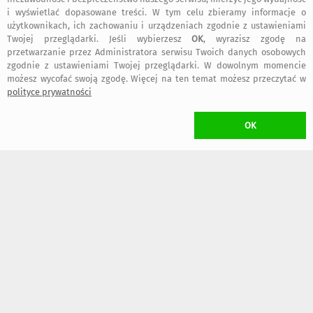
27 maja 2026
i wyświetlać dopasowane treści. W tym celu zbieramy informacje o
użytkownikach, ich zachowaniu i urządzeniach zgodnie z ustawieniami
Twojej przeglądarki. Jeśli wybierzesz
OK
, wyrazisz zgodę na
przetwarzanie przez Administratora serwisu Twoich danych osobowych
Anna
:
Prace niezwykłe. Jestem zachwycona.
zgodnie z ustawieniami Twojej przeglądarki. W dowolnym momencie
możesz wycofać swoją zgodę. Więcej na ten temat możesz przeczytać w
polityce prywatności
7 maja 2025
OK
Marzena
:
Piękny
3 lutego 2025
Halina
:
Piękne dzieło sztuki. Mogę śmiało polecić autorkę i jej prace.
Zarówno od strony artystycznej jak również technicznej sto procent
najwyższej jakości.