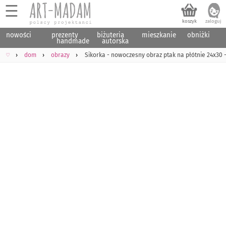
☰
nowości
prezenty
biżuteria
mieszkanie
obniżki
handmade
autorska
♡
dom
obrazy
Sikorka - nowoczesny obraz ptak na płótnie 24x30