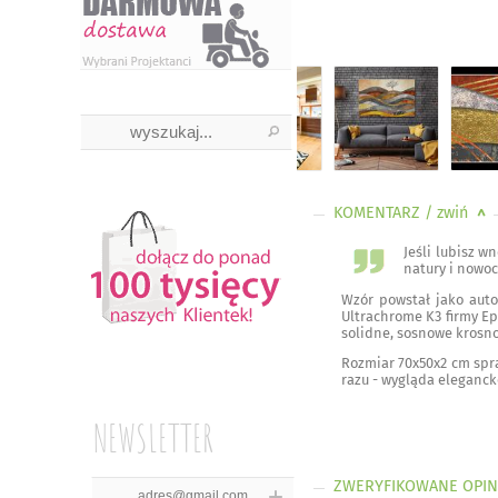
KOMENTARZ
/ zwiń
<
Jeśli lubisz w
natury i nowoc
Wzór powstał jako auto
Ultrachrome K3 firmy Ep
solidne, sosnowe krosno
Rozmiar 70x50x2 cm spraw
razu - wygląda elegancko
NEWSLETTER
ZWERYFIKOWANE OPIN