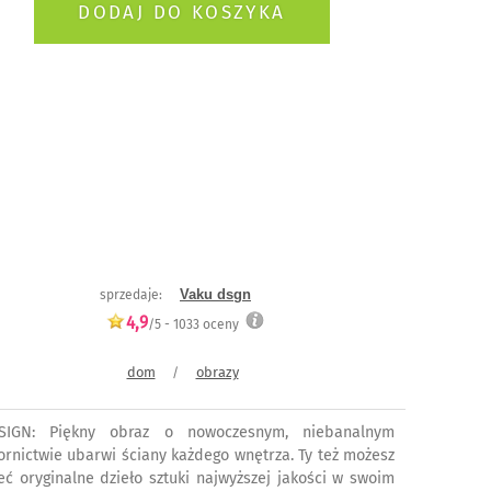
Vaku dsgn
sprzedaje:
4,9
/5 -
1033
oceny
dom
obrazy
/
SIGN: Piękny obraz o nowoczesnym, niebanalnym
ornictwie ubarwi ściany każdego wnętrza. Ty też możesz
eć oryginalne dzieło sztuki najwyższej jakości w swoim