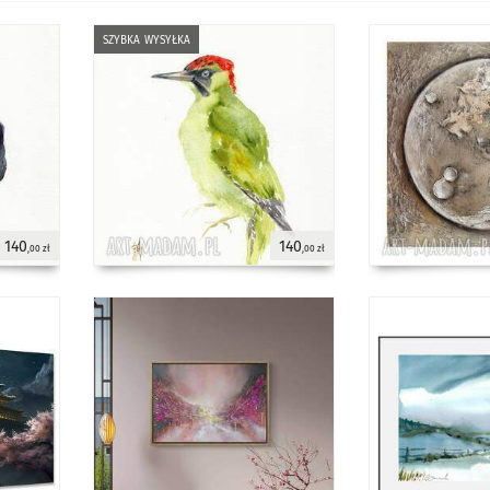
szybka wysyłka
140
140
,00 zł
,00 zł