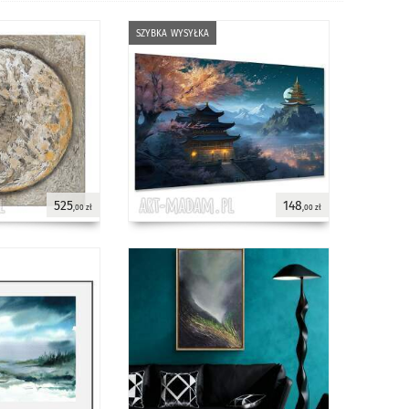
szybka wysyłka
525
148
,00 zł
,00 zł