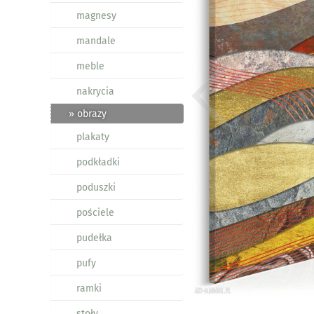
magnesy
mandale
meble
nakrycia
» obrazy
plakaty
podkładki
poduszki
pościele
pudełka
pufy
ramki
stoły