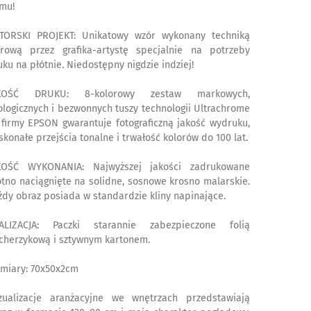
mu!
TORSKI PROJEKT: Unikatowy wzór wykonany techniką
frową przez grafika-artystę specjalnie na potrzeby
uku na płótnie. Niedostępny nigdzie indziej!
KOŚĆ DRUKU: 8-kolorowy zestaw markowych,
ologicznych i bezwonnych tuszy technologii Ultrachrome
 firmy EPSON gwarantuje fotograficzną jakość wydruku,
skonałe przejścia tonalne i trwałość kolorów do 100 lat.
KOŚĆ WYKONANIA: Najwyższej jakości zadrukowane
ótno naciągnięte na solidne, sosnowe krosno malarskie.
żdy obraz posiada w standardzie kliny napinające.
ALIZACJA: Paczki starannie zabezpieczone folią
cherzykową i sztywnym kartonem.
miary: 70x50x2cm
zualizacje aranżacyjne we wnętrzach przedstawiają