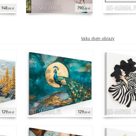
148
790
,00 zł
,00 zł
Vaku dsgn obrazy
129
129
,00 zł
,00 zł