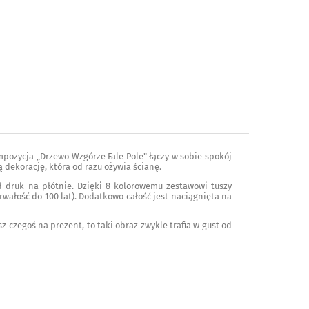
ompozycja „Drzewo Wzgórze Fale Pole” łączy w sobie spokój
ą dekorację, która od razu ożywia ścianę.
od druk na płótnie. Dzięki 8-kolorowemu zestawowi tuszy
wałość do 100 lat). Dodatkowo całość jest naciągnięta na
z czegoś na prezent, to taki obraz zwykle trafia w gust od