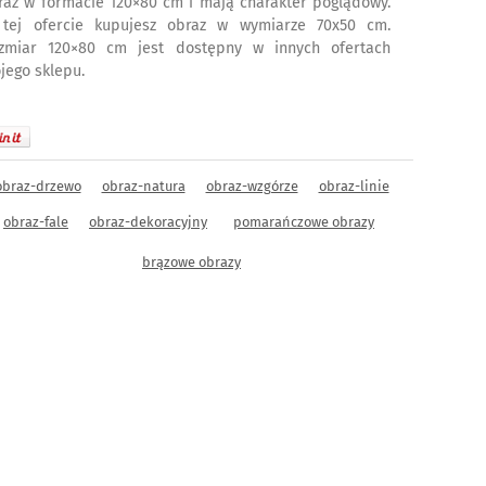
raz w formacie 120×80 cm i mają charakter poglądowy.
tej ofercie kupujesz obraz w wymiarze 70x50 cm.
zmiar 120×80 cm jest dostępny w innych ofertach
jego sklepu.
obraz-drzewo
obraz-natura
obraz-wzgórze
obraz-linie
obraz-fale
obraz-dekoracyjny
pomarańczowe obrazy
brązowe obrazy