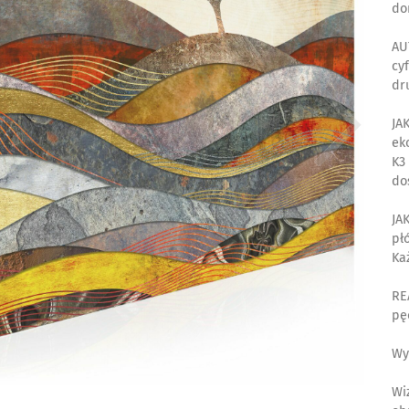
do
AU
cy
dr
JA
ek
K3
do
JA
pł
Ka
RE
pę
Wy
Wi