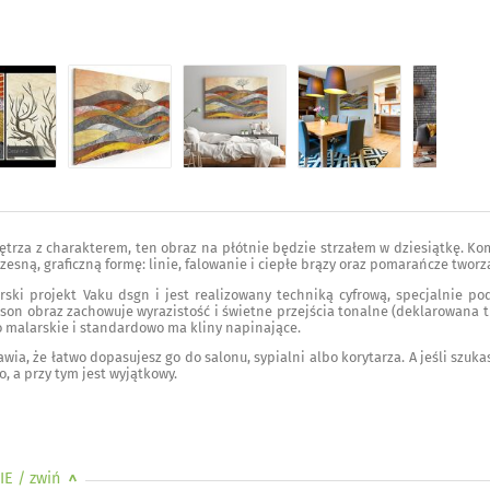
nętrza z charakterem, ten obraz na płótnie będzie strzałem w dziesiątkę. K
zesną, graficzną formę: linie, falowanie i ciepłe brązy oraz pomarańcze tworz
rski projekt Vaku dsgn i jest realizowany techniką cyfrową, specjalnie p
son obraz zachowuje wyrazistość i świetne przejścia tonalne (deklarowana tr
 malarskie i standardowo ma kliny napinające.
ia, że łatwo dopasujesz go do salonu, sypialni albo korytarza. A jeśli szukas
, a przy tym jest wyjątkowy.
IE
/ zwiń
>