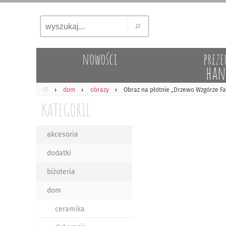
nowości
preze
han
♡
dom
obrazy
Obraz na płótnie „Drzewo Wzgórze Fal
KATEGORIE
akcesoria
dodatki
biżuteria
dom
ceramika