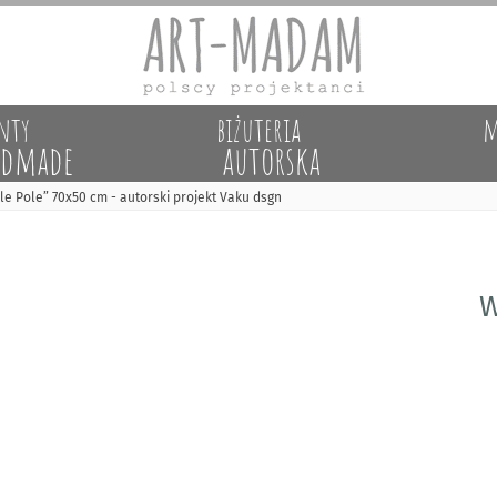
nty
biżuteria
m
dmade
autorska
e Pole” 70x50 cm - autorski projekt Vaku dsgn
W