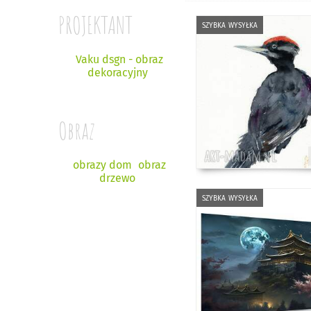
PROJEKTANT
szybka wysyłka
Vaku dsgn - obraz
dekoracyjny
Obraz
obrazy dom
obraz
drzewo
szybka wysyłka