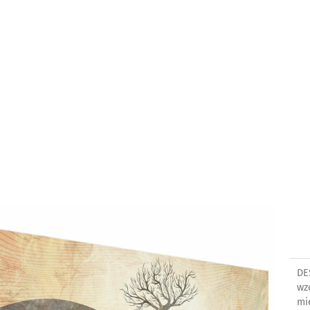
DE
wz
mi