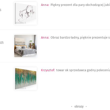
Anna
:
Piękny prezent dla pary obchodzącej jubile
6
Anna
:
Obraz bardzo ładny, pięknie prezentuje s
025
Krzysztof
:
towar ok sprzedawca godny poleceni
•
obrazy
•