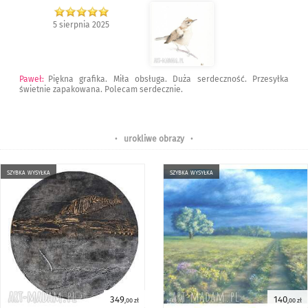
5 sierpnia 2025
Paweł
:
Piękna grafika. Miła obsługa. Duża serdeczność. Przesyłka
świetnie zapakowana. Polecam serdecznie.
•
urokliwe obrazy
•
szybka wysyłka
szybka wysyłka
349
140
,00 zł
,00 zł