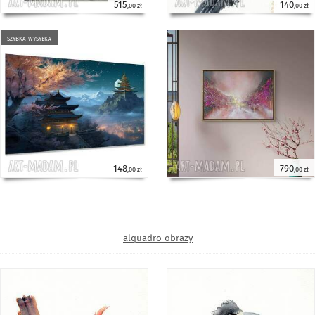
515
140
,00 zł
,00 zł
szybka wysyłka
148
790
,00 zł
,00 zł
alquadro obrazy