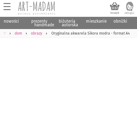
☰
nowości
prezenty
biżuteria
mieszkanie
obniżki
handmade
autorska
♡
dom
obrazy
Oryginalna akwarela Sikora modra - format A4