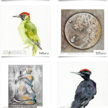
140
525
,00 zł
,00 zł