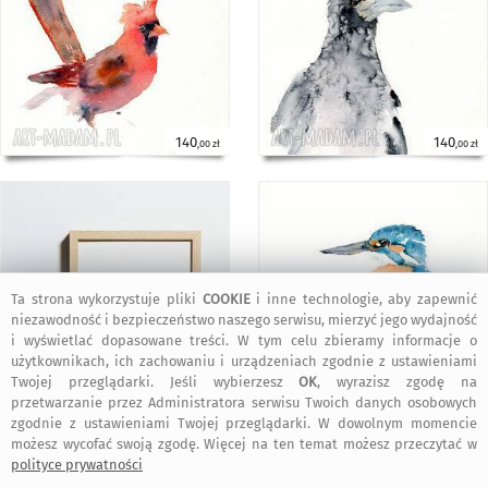
140
140
,00 zł
,00 zł
Ta strona wykorzystuje pliki
COOKIE
i inne technologie, aby zapewnić
niezawodność i bezpieczeństwo naszego serwisu, mierzyć jego wydajność
i wyświetlać dopasowane treści. W tym celu zbieramy informacje o
użytkownikach, ich zachowaniu i urządzeniach zgodnie z ustawieniami
Twojej przeglądarki. Jeśli wybierzesz
OK
, wyrazisz zgodę na
140
140
,00 zł
,00 zł
przetwarzanie przez Administratora serwisu Twoich danych osobowych
zgodnie z ustawieniami Twojej przeglądarki. W dowolnym momencie
możesz wycofać swoją zgodę. Więcej na ten temat możesz przeczytać w
polityce prywatności