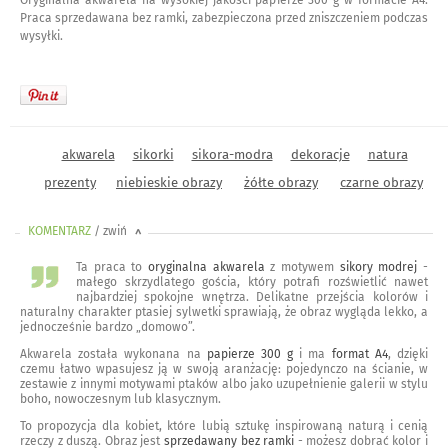
Praca sprzedawana bez ramki, zabezpieczona przed zniszczeniem podczas
wysyłki.
akwarela
sikorki
sikora-modra
dekoracje
natura
prezenty
niebieskie obrazy
żółte obrazy
czarne obrazy
KOMENTARZ
/ zwiń
<
Ta praca to
oryginalna akwarela
z motywem
sikory modrej
-
małego skrzydlatego gościa, który potrafi rozświetlić nawet
najbardziej spokojne wnętrza. Delikatne przejścia kolorów i
naturalny charakter ptasiej sylwetki sprawiają, że obraz wygląda lekko, a
jednocześnie bardzo „domowo”.
Akwarela została wykonana na
papierze 300 g
i ma
format A4
, dzięki
czemu łatwo wpasujesz ją w swoją aranżację: pojedynczo na ścianie, w
zestawie z innymi motywami ptaków albo jako uzupełnienie galerii w stylu
boho, nowoczesnym lub klasycznym.
To propozycja dla kobiet, które lubią sztukę inspirowaną naturą i cenią
rzeczy z duszą. Obraz jest
sprzedawany bez ramki
- możesz dobrać kolor i