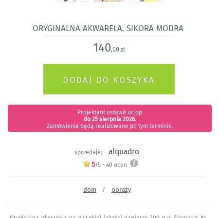
Oryginalna akwarela. Sikora Modra
140
,00 zł
Projektant ustawił urlop
do 25 sierpnia 2026
.
Zamówienia będą realizowane po tym terminie.
alquadro
sprzedaje:
5
/5 -
40
ocen
dom
obrazy
/
Oryginalna akwarela na wysokiej jakości papierze 300 g w formacie A4.