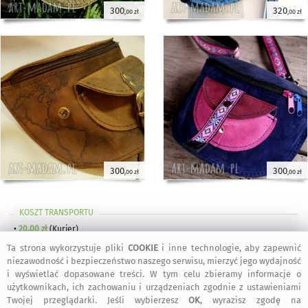
300
320
,00 zł
,00 zł
300
300
,00 zł
,00 zł
KOSZT TRANSPORTU
•
20,00 zł
(Kurier)
•
15,00 zł
(Paczkomat inPost)
Ta strona wykorzystuje pliki
COOKIE
i inne technologie, aby zapewnić
dogodny typ przesyłki wybierzesz w trakcie składania zamówienia
niezawodność i bezpieczeństwo naszego serwisu, mierzyć jego wydajność
i wyświetlać dopasowane treści. W tym celu zbieramy informacje o
W przypadku zamawiania
więcej niż jednego
przedmiotu Projektanta
Czajkaczajka
naliczony zostanie
wyłącznie jeden koszt transportu
użytkownikach, ich zachowaniu i urządzeniach zgodnie z ustawieniami
(przedmioty wysłane zostaną w jednej przesyłce)
Twojej przeglądarki. Jeśli wybierzesz
OK
, wyrazisz zgodę na