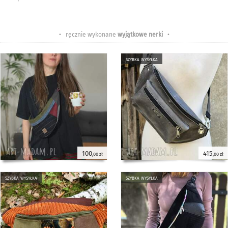
• ręcznie wykonane
wyjątkowe nerki
•
szybka wysyłka
100
415
,00 zł
,00 zł
szybka wysyłka
szybka wysyłka