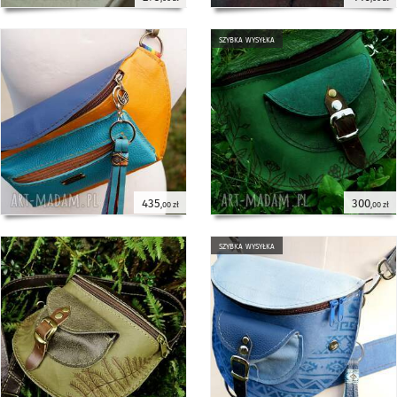
szybka wysyłka
435
300
,00 zł
,00 zł
szybka wysyłka