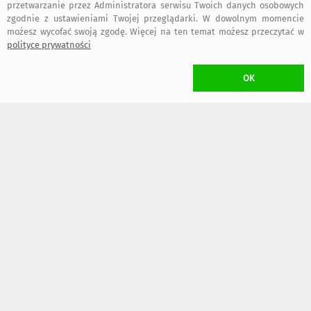
przetwarzanie przez Administratora serwisu Twoich danych osobowych
zgodnie z ustawieniami Twojej przeglądarki. W dowolnym momencie
możesz wycofać swoją zgodę. Więcej na ten temat możesz przeczytać w
ZWROT TOWARU
/ rozwiń
>
polityce prywatności
WYKONANIE UMOWY
/ rozwiń
>
FAKTURY i RACHUNKI
/ rozwiń
OK
>
OGÓLNE BEZPIECZEŃSTWO PRODUKTU (GPSR)
/ rozwiń
>
bezpieczne
regulamin
dołącz do nas
informacje
zakupy
serwisu
kontakt
artMadam na
art-Madam na
art-Madam na
Facebook-u
Instagram
Pinterest
2011-2026 © ArtMadam
Wszelkie prawa zastrzeżone.