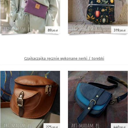
89
319
,00 zł
,00 zł
Czajkaczajka ręcznie wykonane nerki / torebki
275
440
,00 zł
,00 zł