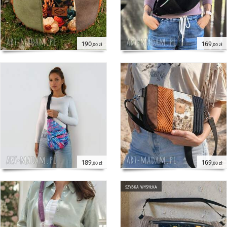
190
169
,00 zł
,00 zł
189
169
,00 zł
,00 zł
szybka wysyłka