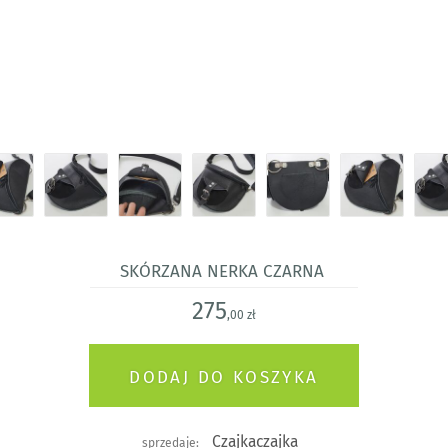
Skórzana nerka czarna
275
,00 zł
Czajkaczajka
sprzedaje: