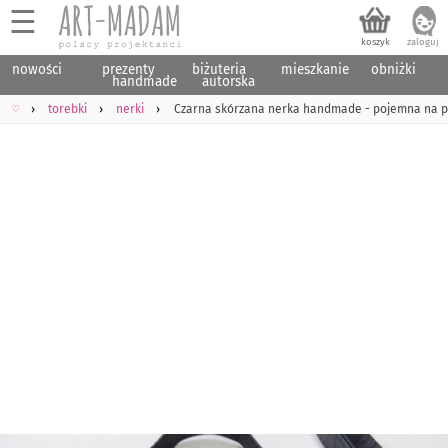
☰
nowości
prezenty
biżuteria
mieszkanie
obniżki
handmade
autorska
♡
torebki
nerki
Czarna skórzana nerka handmade - pojemna na pa