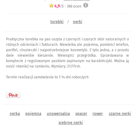
4,9
/5 -
366
ocen
torebki
nerki
/
Praktyczna torebka na pas uszyta z czarnych i szarych skór naturalnych o
różnych odcieniach i fakturach. Niewielka ale pojemna, pomieści telefon,
portfel, chusteczki i najpotrzebniejsze kosmetyki. Z tyłu jedna, a z przodu
dwie niewielkie kieszenie. Wewnątrz przegródka. Sprzedawana w
komplecie z regulowanym paskiem zapinanym na karabińczyki. Można ją
nosić również na ramieniu. Wymiary: 21/17cm.
Termin realizacji zamówienia to 7-14 dni roboczych
nerka
pojemna
unowersalna
spacer
rower
czarne nerki
srebrne nerki