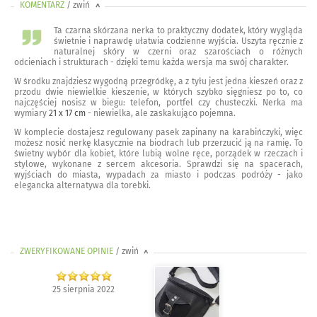
KOMENTARZ
/ zwiń
<
Ta czarna skórzana nerka to praktyczny dodatek, który wygląda
świetnie i naprawdę ułatwia codzienne wyjścia. Uszyta ręcznie z
naturalnej skóry w czerni oraz szarościach o różnych
odcieniach i strukturach - dzięki temu każda wersja ma swój charakter.
W środku znajdziesz wygodną przegródkę, a z tyłu jest jedna kieszeń oraz z
przodu dwie niewielkie kieszenie, w których szybko sięgniesz po to, co
najczęściej nosisz w biegu: telefon, portfel czy chusteczki. Nerka ma
wymiary
21 x 17 cm
- niewielka, ale zaskakująco pojemna.
W komplecie dostajesz regulowany pasek zapinany na karabińczyki, więc
możesz nosić nerkę klasycznie na biodrach lub przerzucić ją na ramię. To
świetny wybór dla kobiet, które lubią wolne ręce, porządek w rzeczach i
stylowe, wykonane z sercem akcesoria. Sprawdzi się na spacerach,
wyjściach do miasta, wypadach za miasto i podczas podróży - jako
elegancka alternatywa dla torebki.
ZWERYFIKOWANE OPINIE
/ zwiń
>
25 sierpnia 2022