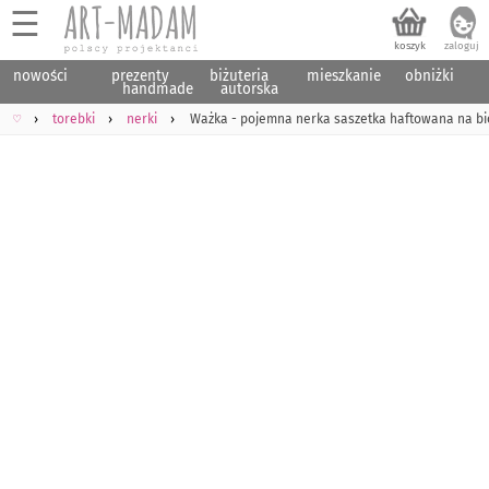
☰
nowości
prezenty
biżuteria
mieszkanie
obniżki
handmade
autorska
♡
torebki
nerki
Ważka - pojemna nerka saszetka haftowana na bi