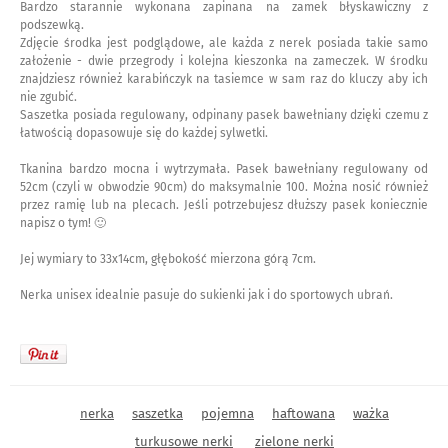
Bardzo starannie wykonana zapinana na zamek błyskawiczny z
podszewką.
Zdjęcie środka jest podglądowe, ale każda z nerek posiada takie samo
założenie - dwie przegrody i kolejna kieszonka na zameczek. W środku
znajdziesz również karabińczyk na tasiemce w sam raz do kluczy aby ich
nie zgubić.
Saszetka posiada regulowany, odpinany pasek bawełniany dzięki czemu z
łatwością dopasowuje się do każdej sylwetki.
Tkanina bardzo mocna i wytrzymała. Pasek bawełniany regulowany od
52cm (czyli w obwodzie 90cm) do maksymalnie 100. Można nosić również
przez ramię lub na plecach. Jeśli potrzebujesz dłuższy pasek koniecznie
napisz o tym! 🙂
Jej wymiary to 33x14cm, głębokość mierzona górą 7cm.
Nerka unisex idealnie pasuje do sukienki jak i do sportowych ubrań.
nerka
saszetka
pojemna
haftowana
ważka
turkusowe nerki
zielone nerki