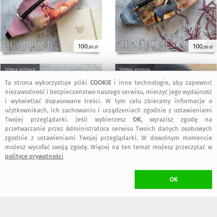
100
100
,00 zł
,00 zł
szybka wysyłka
szybka wysyłka
Ta strona wykorzystuje pliki
COOKIE
i inne technologie, aby zapewnić
niezawodność i bezpieczeństwo naszego serwisu, mierzyć jego wydajność
i wyświetlać dopasowane treści. W tym celu zbieramy informacje o
użytkownikach, ich zachowaniu i urządzeniach zgodnie z ustawieniami
Twojej przeglądarki. Jeśli wybierzesz
OK
, wyrazisz zgodę na
przetwarzanie przez Administratora serwisu Twoich danych osobowych
zgodnie z ustawieniami Twojej przeglądarki. W dowolnym momencie
możesz wycofać swoją zgodę. Więcej na ten temat możesz przeczytać w
polityce prywatności
100
220
,00 zł
,00 zł
OK
KOSZT TRANSPORTU
•
14,94 zł
(Paczkomat inPost)
W przypadku zamawiania
więcej niż jednego
przedmiotu Projektanta
Go