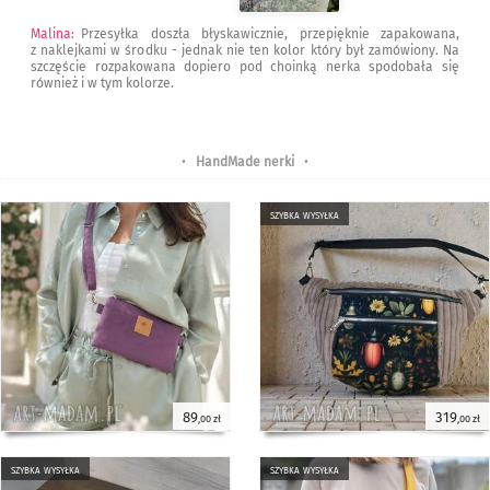
Malina
:
Przesyłka doszła błyskawicznie, przepięknie zapakowana,
z naklejkami w środku - jednak nie ten kolor który był zamówiony. Na
szczęście rozpakowana dopiero pod choinką nerka spodobała się
również i w tym kolorze.
•
HandMade nerki
•
szybka wysyłka
89
319
,00 zł
,00 zł
szybka wysyłka
szybka wysyłka