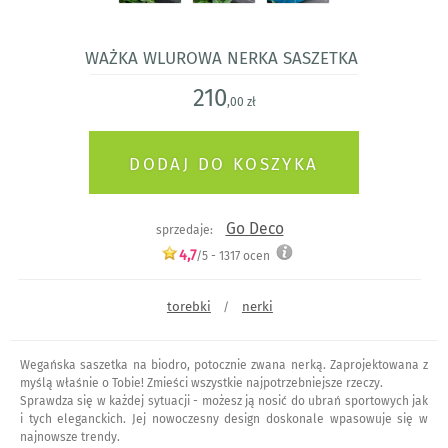
Ważka wlurowa nerka saszetka
210
,00 zł
Go Deco
sprzedaje:
4,7
/5 -
1317
ocen
torebki
nerki
/
Wegańska saszetka na biodro, potocznie zwana nerką. Zaprojektowana z
myślą właśnie o Tobie! Zmieści wszystkie najpotrzebniejsze rzeczy.
Sprawdza się w każdej sytuacji - możesz ją nosić do ubrań sportowych jak
i tych eleganckich. Jej nowoczesny design doskonale wpasowuje się w
najnowsze trendy.