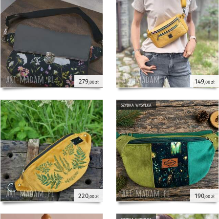
279
149
,00 zł
,00 zł
szybka wysyłka
220
190
,00 zł
,00 zł
szybka wysyłka