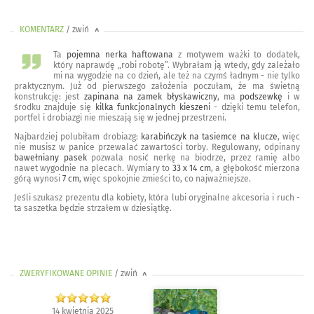
KOMENTARZ
/ zwiń
<
Ta
pojemna nerka haftowana
z motywem ważki to dodatek,
który naprawdę „robi robotę”. Wybrałam ją wtedy, gdy zależało
mi na wygodzie na co dzień, ale też na czymś ładnym - nie tylko
praktycznym. Już od pierwszego założenia poczułam, że ma świetną
konstrukcję: jest
zapinana na zamek błyskawiczny
, ma
podszewkę
i w
środku znajduje się
kilka funkcjonalnych kieszeni
- dzięki temu telefon,
portfel i drobiazgi nie mieszają się w jednej przestrzeni.
Najbardziej polubiłam drobiazg:
karabińczyk na tasiemce na klucze
, więc
nie musisz w panice przewalać zawartości torby. Regulowany, odpinany
bawełniany pasek
pozwala nosić nerkę na biodrze, przez ramię albo
nawet wygodnie na plecach. Wymiary to
33 x 14 cm
, a głębokość mierzona
górą wynosi
7 cm
, więc spokojnie zmieści to, co najważniejsze.
Jeśli szukasz prezentu dla kobiety, która lubi oryginalne akcesoria i ruch -
ta saszetka będzie strzałem w dziesiątkę.
ZWERYFIKOWANE OPINIE
/ zwiń
>
14 kwietnia 2025