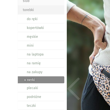
ślub
torebki
do ręki
kopertówki
męskie
mini
na laptopa
na ramię
na zakupy
» nerki
plecaki
podróżne
teczki