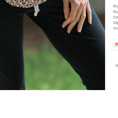
Wy
Wy
Sz
Gł
Ob
c