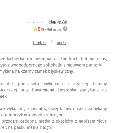
Happy Art
sprzedaje:
5
/5 -
961
ocen
torebki
nerki
/
szetka/nerka do noszenia na biodrach lub na ukos,
zyta z wodoodpornego softshellu z motywem panterki.
mykana na czarny zamek błyskawiczny.
wnątrz podszewka wykonana z czarnej tkaniny
picerskiej oraz bawełniana kieszonka zamykana na
mek.
sek wykonany z jasnobrązowej taśmy nośnej, zamykany
 karabińczyk w kolorze srebrnym.
 przodzie ozdobna metka z ekoskóry z napisem "love
re", na pasku metka z logo.