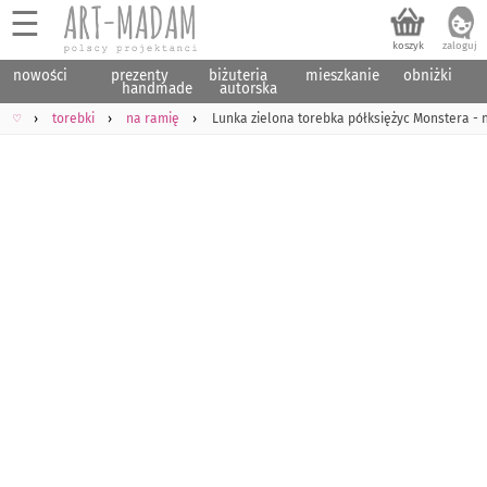
☰
nowości
prezenty
biżuteria
mieszkanie
obniżki
handmade
autorska
♡
torebki
na ramię
Lunka zielona torebka półksiężyc Monstera -