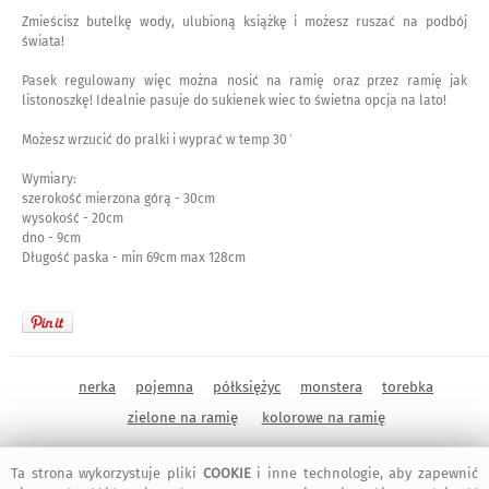
Zmieścisz butelkę wody, ulubioną książkę i możesz ruszać na podbój
świata!
Pasek regulowany więc można nosić na ramię oraz przez ramię jak
listonoszkę! Idealnie pasuje do sukienek wiec to świetna opcja na lato!
Możesz wrzucić do pralki i wyprać w temp 30′
Wymiary:
szerokość mierzona górą - 30cm
wysokość - 20cm
dno - 9cm
Długość paska - min 69cm max 128cm
nerka
pojemna
półksiężyc
monstera
torebka
zielone na ramię
kolorowe na ramię
KOMENTARZ
/ zwiń
Ta strona wykorzystuje pliki
COOKIE
i inne technologie, aby zapewnić
<