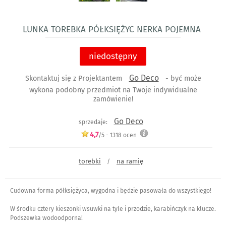
Lunka torebka półksiężyc nerka pojemna
niedostępny
Go Deco
Skontaktuj się z Projektantem
- być może
wykona podobny przedmiot na Twoje indywidualne
zamówienie!
Go Deco
sprzedaje:
4,7
/5 -
1318
ocen
torebki
na ramię
/
Cudowna forma półksiężyca, wygodna i będzie pasowała do wszystkiego!
W środku cztery kieszonki wsuwki na tyle i przodzie, karabińczyk na klucze.
Podszewka wodoodporna!