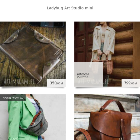
Ladybuq Art Studio mini
darmowa
dostawa
350
799
,00 zł
,00 zł
szybka wysyłka