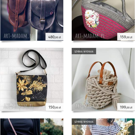
480
159
,00 zł
,00 zł
szybka wysyłka
150
199
,00 zł
,00 zł
szybka wysyłka