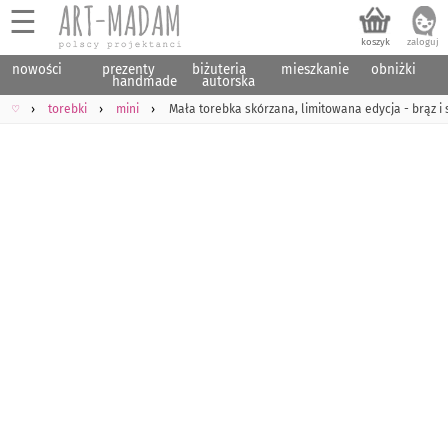
☰
nowości
prezenty
biżuteria
mieszkanie
obniżki
handmade
autorska
♡
torebki
mini
Mała torebka skórzana, limitowana edycja - brąz i 