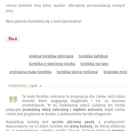
chcesz zamówić inny kolor, wymiar -oferujemy personalizację naszych
prac.
Masz pytania skontaktuj się z nami zapraszamy!
piękna-torebka-skórzana
torebka-ladybuq
torebka-z-plecioną-rączką
torebka-na-lato
orginalna-mała-torebka
torebka-skóra-roślinna
brązowe mini
KOMENTARZ
/ zwiń
<
Ta mała torebka skórzana to propozycja dla Ciebie, jeśli lubisz
dodatki, które wyglądają wyjątkowo i nie są masowo
produkowane. W tej limitowanej edycji Ladybuq Art Studio
połączyło
prawdziwą skórę naturalną
z
miękkim welurem
, dzięki czemu
całość jest przyjemna w dotyku, a jednocześnie bardzo elegancka.
Największą ozdobą jest
ręcznie pleciony pasek
, a praktyczność
dopracowano na co dzień: torebka ma
jedną komorę
, do której zmieścisz
to, co najważniejsze - telefon, portfel i klucze. Zapięcie działa na
magnez
,