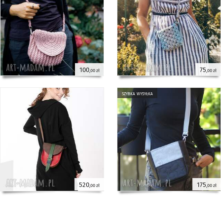
100
75
,00 zł
,00 zł
szybka wysyłka
520
175
,00 zł
,00 zł