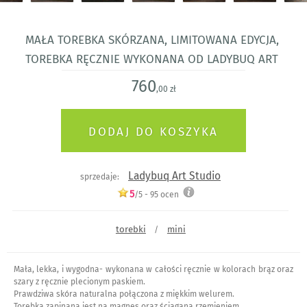
Mała torebka skórzana, limitowana edycja,
torebka ręcznie wykonana od Ladybuq art
760
,00 zł
Ladybuq Art Studio
sprzedaje:
5
/5 -
95
ocen
torebki
mini
/
Mała, lekka, i wygodna- wykonana w całości ręcznie w kolorach brąz oraz
szary z ręcznie plecionym paskiem.
Prawdziwa skóra naturalna połączona z miękkim welurem.
Torebka zapinana jest na magnes oraz ściągana rzemieniem