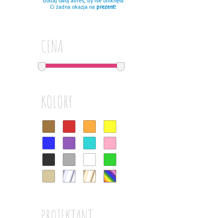
dodaj swój adres, by nie umknęła
Ci żadna okazja na
prezent
!
CENA
KOLORY
PROJEKTANT