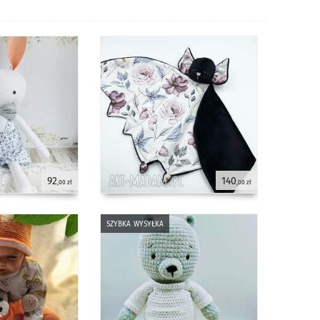
92
140
,00 zł
,00 zł
szybka wysyłka