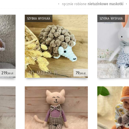
• ręcznie robione
nietuzinkowe maskotki
•
szybka wysyłka
szybka wysyłka
219
79
,00 zł
,00 zł