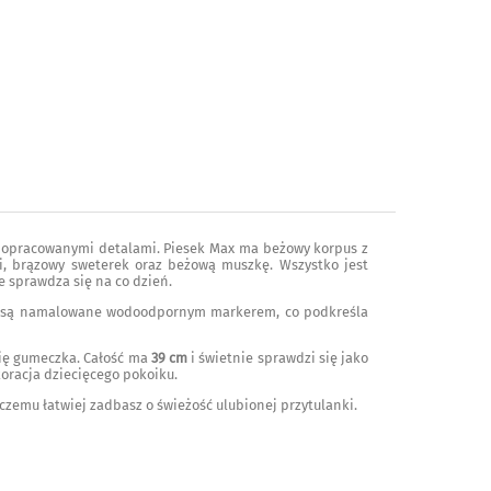
i dopracowanymi detalami. Piesek Max ma beżowy korpus z
ki, brązowy sweterek oraz beżową muszkę. Wszystko jest
e sprawdza się na co dzień.
ch) są namalowane wodoodpornym markerem, co podkreśla
się gumeczka. Całość ma
39 cm
i świetnie sprawdzi się jako
oracja dziecięcego pokoiku.
i czemu łatwiej zadbasz o świeżość ulubionej przytulanki.