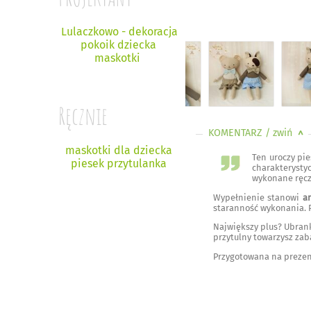
Lulaczkowo - dekoracja
pokoik dziecka
maskotki
Ręcznie
KOMENTARZ
/ zwiń
<
maskotki dla dziecka
Ten uroczy pi
piesek przytulanka
charakterysty
wykonane ręcz
Wypełnienie stanowi
a
staranność wykonania. P
Największy plus? Ubrank
przytulny towarzysz zab
Przygotowana na prezent