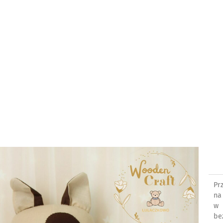
Pr
na
w 
be