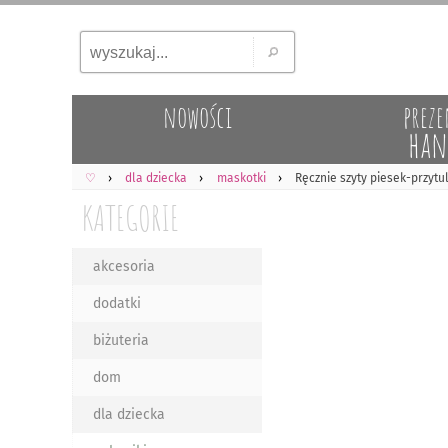
nowości
preze
han
♡
dla dziecka
maskotki
Ręcznie szyty piesek-przytu
KATEGORIE
akcesoria
dodatki
biżuteria
dom
dla dziecka