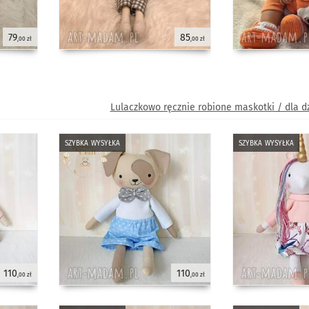
79
85
,00 zł
,00 zł
Lulaczkowo ręcznie robione maskotki / dla d
szybka wysyłka
szybka wysyłka
110
110
,00 zł
,00 zł