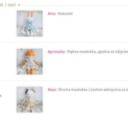
IE
/ zwiń
>
Ania
:
Polecam!
Agnieszka
:
Piękna maskotka, zgodna ze zdjęci
Maja
:
Śliczna maskotka :) jestem wdzięczna za d
4