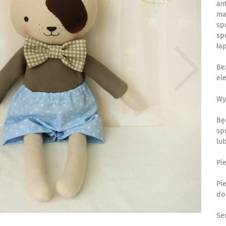
an
ma
sp
sp
ła
Be
el
Wy
Bę
sp
lu
Pi
Pi
do
Se