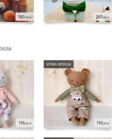
180
285
,00 zł
,00 zł
ziecka
szybka wysyłka
110
110
,00 zł
,00 zł