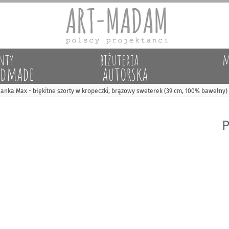
nty
biżuteria
m
dmade
autorska
lanka Max - błękitne szorty w kropeczki, brązowy sweterek (39 cm, 100% bawełny)
P