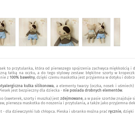
esek to przytulanka, która od pierwszego spojrzenia zachwyca miękkością 
czną łatką na oczku, a do tego stylowy zestaw: błękitne szorty w kropecz
nie z
100% bawełny
, dzięki czemu maskotka jest przyjemna w dotyku i dobrz
ntyalergiczna kulka silikonowa
, a elementy twarzy (oczka, nosek i uśmie
iesek jest bezpieczny dla dziecka -
nie posiada drobnych elementów
.
o (sweterek, szorty i muszka) jest
zdejmowane
, a w pasie szortów znajduje 
aw, pierwsza maskotka do noszenia i przytulania, a także jako przyjemna dek
 - dla dziewczynki lub chłopca. Pieska i ubranko można prać
ręcznie
, dzięk