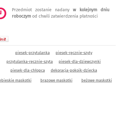
Przedmiot zostanie nadany
w kolejnym dniu
roboczym
od chwili zatwierdzenia płatności
piesek-przytulanka
piesek-ręcznie-szyty
przytulanka-ręcznie-szyta
piesek-dla-dziewczynki
piesek-dla-chłopca
dekoracja-pokoik-dziecka
ebieskie maskotki
brązowe maskotki
beżowe maskotki