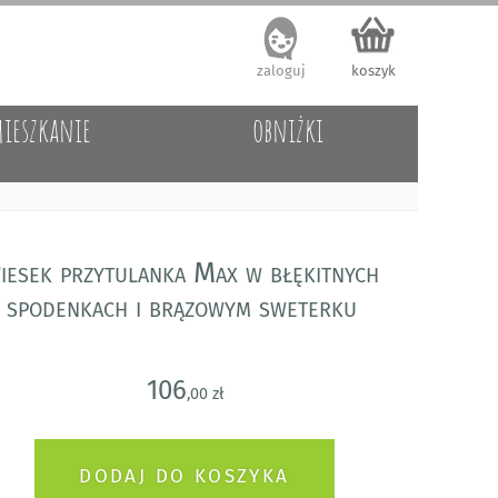
zaloguj
koszyk
ieszkanie
obniżki
iesek przytulanka Max w błękitnych
spodenkach i brązowym sweterku
106
,00 zł