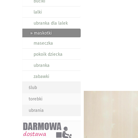
buciki
lalki
ubranka dla lalek
» maskotki
maseczka
pokoik dziecka
ubranka
zabawki
ślub
torebki
ubrania