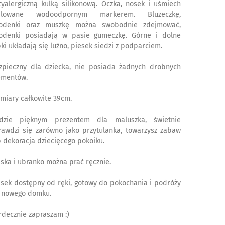
tyalergiczną kulką silikonową. Oczka, nosek i uśmiech
lowane wodoodpornym markerem. Bluzeczkę,
odenki oraz muszkę można swobodnie zdejmować,
odenki posiadają w pasie gumeczkę. Górne i dolne
pki układają się luźno, piesek siedzi z podparciem.
zpieczny dla dziecka, nie posiada żadnych drobnych
ementów.
miary całkowite 39cm.
dzie pięknym prezentem dla maluszka, świetnie
rawdzi się zarówno jako przytulanka, towarzysz zabaw
b dekoracja dziecięcego pokoiku.
eska i ubranko można prać ręcznie.
esek dostępny od ręki, gotowy do pokochania i podróży
 nowego domku.
rdecznie zapraszam :)