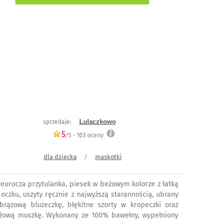
Lulaczkowo
sprzedaje:
5
/5 -
103
oceny
dla dziecka
maskotki
/
zeurocza przytulanka, piesek w beżowym kolorze z łatką
 oczku, uszyty ręcznie z najwyższą starannością, ubrany
brązową bluzeczkę, błękitne szorty w kropeczki oraz
żową muszkę. Wykonany ze 100% bawełny, wypełniony