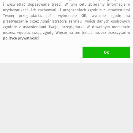
i wyświetlać dopasowane treści. W tym celu zbieramy informacje o
Asia
:
Bardzo starannie wykonane. Wszystko zgodne z opisem zabawki.
użytkownikach, ich zachowaniu i urządzeniach zgodnie z ustawieniami
Zdjęcia oddające wygląd na żywo! Polecam!
Twojej przeglądarki. Jeśli wybierzesz
OK
, wyrazisz zgodę na
przetwarzanie przez Administratora serwisu Twoich danych osobowych
zgodnie z ustawieniami Twojej przeglądarki. W dowolnym momencie
możesz wycofać swoją zgodę. Więcej na ten temat możesz przeczytać w
polityce prywatności
bezpieczne
regulamin
dołącz do nas
informacje
OK
zakupy
serwisu
kontakt
artMadam na
art-Madam na
art-Madam na
Facebook-u
Instagram
Pinterest
2011-2026 © ArtMadam
Wszelkie prawa zastrzeżone.