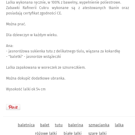
Lalka wykonana ręcznie, w 100% z bawełny, wypełnienie poliestrowe.
Zabawki Rafinerii Cukru wykonane są z atestowanych tkanin oraz
posiadają certyfikat zgodności CE.
Można prać.
Dla dziewczyn w każdym wieku.
Ana:
- jasnoróżowa sukienka tutu z delikatnego tiulu, wiązana za kokardkę
- "baletki" - jasnoróze wstążeczki
Lalka zapakowana w woreczek ze sznureczkiem.
Można dokupić dodatkowe ubranka.
Wysokość lalki ok 54 cm
baletnica
balet
tutu
balerina
szmacianka
lalka
różowe lalki
białe lalki
szare lalki