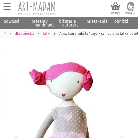
☰
nowości
prezenty
biżuteria
mieszkanie
obniżki
handmade
autorska
♡
dla dziecka
lalki
Ana, która lubi tańczyć - szmaciana lalka bale