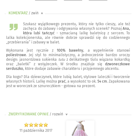
KOMENTARZ
/ zwiń
<
Szukasz wyjątkowego prezentu, który nie tylko cieszy, ale też
zachęca do zabawy i odgrywania własnych scenek? Poznaj
Ana,
która lubi tańczyć
- szmacianą lalkę baletnicę z sercem. To
lalka kolekcjonerska, ale równie dobrze sprawdzi się do codziennego
„przebierania” i zabawy w balet.
Wykonana jest ręcznie z
100% bawełny
, a wypełnienie stanowi
poliestrowe
. Jej styl to minimalistyczny, a jednocześnie bardzo uroczy
design: jasnoróżowa sukienka
tutu
z delikatnego tiulu wiązana kokardką
oraz „baletki” z wstążeczek. W środku znajduje się
dzwoneczkowe
serduszko
, które dodaje zabawie charakteru i przyjemnego akcentu.
Dla kogo? Dla dziewczynek, które lubią balet, stylowe laleczki i tworzenie
własnych historii. Lalkę można
prać
, a wysokość to ok.
54 cm
. Zapakowana
jest w woreczek ze sznureczkiem - gotowa na prezent.
ZWERYFIKOWANE OPINIE
/ rozwiń
>
11 października 2017