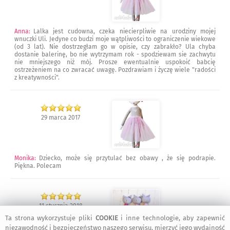
Anna
:
Lalka jest cudowna, czeka niecierpliwie na urodziny mojej
wnuczki Uli. Jedyne co budzi moje wątpliwości to ograniczenie wiekowe
(od 3 lat). Nie dostrzegłam go w opisie, czy zabrakło? Ula chyba
dostanie balerinę, bo nie wytrzymam rok - spodziewam sie zachwytu
nie mniejszego niż mòj. Prosze ewentualnie uspokoić babcię
ostrzeżeniem na co zwracać uwagę. Pozdrawiam i życzę wiele "radości
z kreatywności".
29 marca 2017
Monika
:
Dziecko, może się przytulać bez obawy , że się podrapie.
Piękna. Polecam
11 stycznia 2018
Ta strona wykorzystuje pliki
COOKIE
i inne technologie, aby zapewnić
niezawodność i bezpieczeństwo naszego serwisu, mierzyć jego wydajność