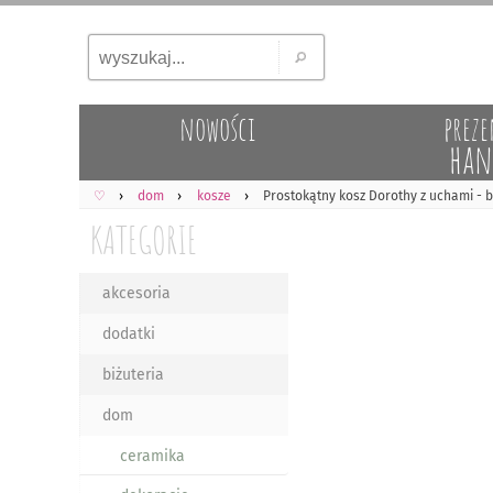
nowości
preze
han
♡
dom
kosze
Prostokątny kosz Dorothy z uchami - b
KATEGORIE
akcesoria
dodatki
biżuteria
dom
ceramika