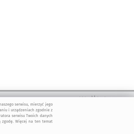
aszego serwisu, mierzyć jego
2011-2026 © ArtMadam
aniu i urządzeniach zgodnie z
Wszelkie prawa zastrzeżone.
tratora serwisu Twoich danych
 zgodę. Więcej na ten temat