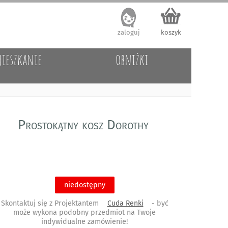
zaloguj
koszyk
ieszkanie
obniżki
Prostokątny kosz Dorothy
niedostępny
Skontaktuj się z Projektantem
Cuda Renki
- być
może wykona podobny przedmiot na Twoje
indywidualne zamówienie!