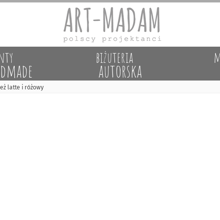
nty
biżuteria
m
dmade
autorska
eż latte i różowy