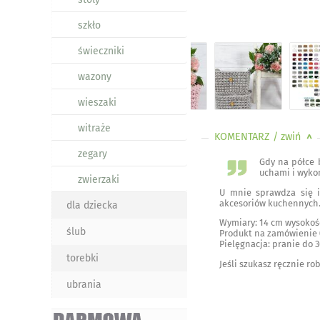
szkło
świeczniki
wazony
wieszaki
witraże
KOMENTARZ
/ zwiń
<
zegary
Gdy na półce 
uchami i wyko
zwierzaki
U mnie sprawdza się i
akcesoriów kuchennych. 
dla dziecka
Wymiary: 14 cm wysokośc
ślub
Produkt na zamówienie (
Pielęgnacja: pranie do 3
torebki
Jeśli szukasz ręcznie r
ubrania