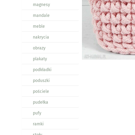
magnesy
mandale
meble
nakrycia
obrazy
plakaty
podkładki
poduszki
pościele
pudełka
pufy
ramki
stoły