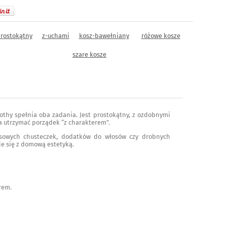
rostokątny
z-uchami
kosz-bawełniany
różowe kosze
szare kosze
rothy spełnia oba zadania. Jest prostokątny, z ozdobnymi
a utrzymać porządek “z charakterem”.
asowych chusteczek, dodatków do włosów czy drobnych
je się z domową estetyką.
rem.