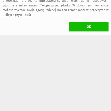
przetwarzanie przez Administratora serwisu Twoich danych osobowych
zgodnie z ustawieniami Twojej przeglądarki. W dowolnym momencie
269
269
,00 zł
,00 zł
możesz wycofać swoją zgodę. Więcej na ten temat możesz przeczytać w
polityce prywatności
KOSZT TRANSPORTU
OK
•
18,00 zł
(Kurier)
•
16,00 zł
(Paczkomat inPost)
dogodny typ przesyłki wybierzesz w trakcie składania zamówienia
W przypadku zamawiania
więcej niż jednego
przedmiotu Projektanta
Babemi Love
naliczony zostanie
wyłącznie jeden koszt transportu
(przedmioty wysłane zostaną w jednej przesyłce)
ZWROT TOWARU
/ rozwiń
>
WYKONANIE UMOWY
/ rozwiń
>
FAKTURY i RACHUNKI
/ rozwiń
>
OGÓLNE BEZPIECZEŃSTWO PRODUKTU (GPSR)
/ rozwiń
>