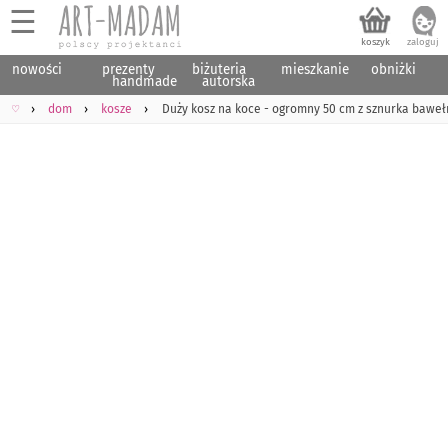
☰
nowości
prezenty
biżuteria
mieszkanie
obniżki
handmade
autorska
♡
dom
kosze
Duży kosz na koce - ogromny 50 cm z sznurka baweł