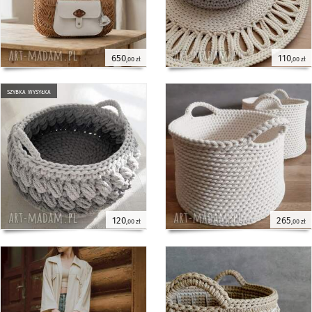
650
110
,00 zł
,00 zł
szybka wysyłka
120
265
,00 zł
,00 zł