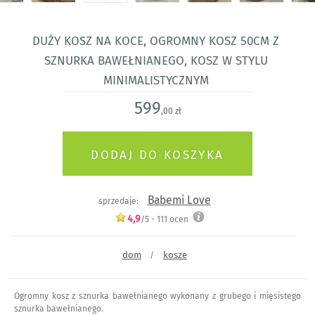
duży Kosz na koce, ogromny kosz 50cm z
sznurka bawełnianego, kosz w stylu
minimalistycznym
599
,00 zł
Babemi Love
sprzedaje:
4,9
/5 -
111
ocen
dom
kosze
/
Ogromny kosz z sznurka bawełnianego wykonany z grubego i mięsistego
sznurka bawełnianego.