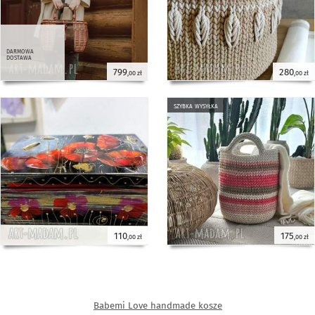
darmowa
dostawa
799
280
,00 zł
,00 zł
szybka wysyłka
110
175
,00 zł
,00 zł
Babemi Love handmade kosze