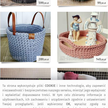
599
99
,00 zł
,00 zł
289
149
,00 zł
,00 zł
Ta strona wykorzystuje pliki
COOKIE
i inne technologie, aby zapewnić
niezawodność i bezpieczeństwo naszego serwisu, mierzyć jego wydajność
i wyświetlać dopasowane treści. W tym celu zbieramy informacje o
użytkownikach, ich zachowaniu i urządzeniach zgodnie z ustawieniami
Twojej przeglądarki. Jeśli wybierzesz
OK
, wyrazisz zgodę na