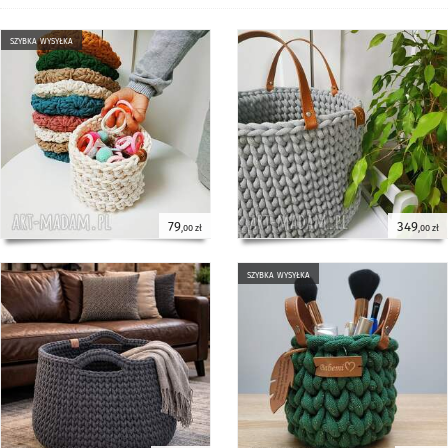
szybka wysyłka
79
349
,00 zł
,00 zł
szybka wysyłka