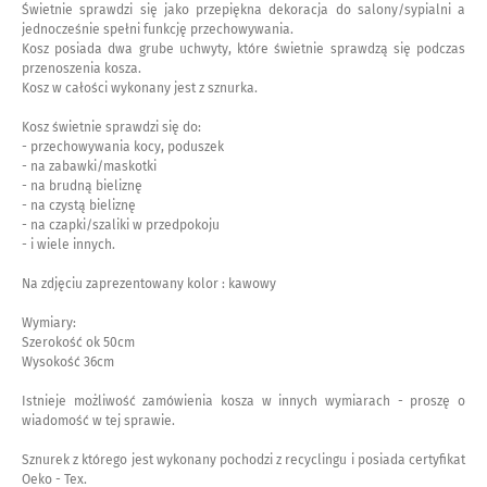
Świetnie sprawdzi się jako przepiękna dekoracja do salony/sypialni a
jednocześnie spełni funkcję przechowywania.
Kosz posiada dwa grube uchwyty, które świetnie sprawdzą się podczas
przenoszenia kosza.
Kosz w całości wykonany jest z sznurka.
Kosz świetnie sprawdzi się do:
- przechowywania kocy, poduszek
- na zabawki/maskotki
- na brudną bieliznę
- na czystą bieliznę
- na czapki/szaliki w przedpokoju
- i wiele innych.
Na zdjęciu zaprezentowany kolor : kawowy
Wymiary:
Szerokość ok 50cm
Wysokość 36cm
Istnieje możliwość zamówienia kosza w innych wymiarach - proszę o
wiadomość w tej sprawie.
Sznurek z którego jest wykonany pochodzi z recyclingu i posiada certyfikat
Oeko - Tex.