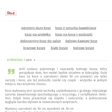
ogromny-duzy-kosz
kosz-z-sznurka-bawełniane
kosz-na-szydełku
kosz-na-koce-i-poduszki
dekoracyjny-kosz-do-salon
beżowy-kawowy-kosz
brązowe kosze
białe kosze
beżowe kosze
KOMENTARZ
/ zwiń
<
Jeśli szukasz pojemnego i naprawdę ładnego kosza, który
porządkuje dom, ten model będzie strzałem w dziesiątkę. Duży
kosz na koce o szerokości około 50 cm pomieści nie tylko
narzuty i koce, ale też poduszki, szaliki czy czapki - wszystko w jednym
miejscu, bez wrażenia chaosu.
Kosz wykonany jest ręcznie techniką szydełkowania z grubego, mięsistego
sznurka bawełnianego (pochodzącego z recyclingu, z certyfikatem Oeko-
Tex). Dzięki temu prezentuje się miękko i naturalnie, a jednocześnie
wygląda bardzo stylowo w nowoczesnych wnętrzach.
Wymiary: szerokość ok. 50 cm, wysokość ok. 36 cm