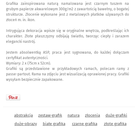
Grafika zainspirowana naturą namalowana jest czarnym tuszem na
grubym papierze akwarelowym 300g/m2 z zawartością bawełny, o bogatej
strukturze. Złocenie wykonane jest z metalowych płatków używanych do
złoceń m. in. ikon.
Intrygująca dekoracja wpisze się w oryginalne wnętrza, podkreślając ich
charakter. Złote płaszczyzny odbijają światło, tworząc ciepły i zarazem
elegancki nastrój.
Jestem absolwentką ASP, praca jest sygnowana, do każdej dołączam
certyfikat autentyczności.
Wymiary: 2 x (75cm x 52cm).
Grafiki są przedstawione w przykładowych ramach, polecam ramy z
passe-partout. Rama na zdjęciu jest wizualizacją oprawionej pracy. Grafiki
wysyłam bezpiecznie zapakowane.
abstrakcja
zestaw-grafik
natura
złocenia
duże-grafiki
duże-obrazy
białe grafika
czarne grafika
złote grafika