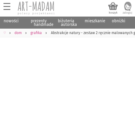
☰
nowości
prezenty
biżuteria
mieszkanie
obniżki
handmade
autorska
♡
dom
grafika
Abstrakcje natury - zestaw 2 ręcznie malowanych g