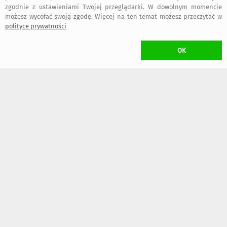
zgodnie z ustawieniami Twojej przeglądarki. W dowolnym momencie
Jolanta
:
Praca jest bardzo ładna.
możesz wycofać swoją zgodę. Więcej na ten temat możesz przeczytać w
polityce prywatności
OK
25 listopada 2023
Grzegorz
:
Piekna praca. Bardzo dobrze zapakowana. Polecam
6 lipca 2023
Renata
:
Kolejna już zakupiona przeze mnie praca pani Ani. Świetna.