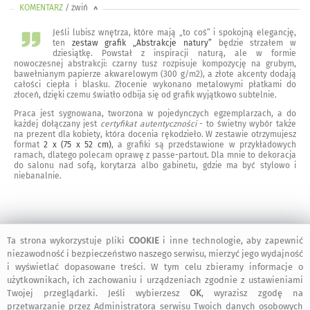
KOMENTARZ
/ zwiń
<
Jeśli lubisz wnętrza, które mają „to coś” i spokojną elegancję,
ten
zestaw grafik „Abstrakcje natury”
będzie strzałem w
dziesiątkę. Powstał z inspiracji naturą, ale w formie
nowoczesnej abstrakcji: czarny tusz rozpisuje kompozycję na grubym,
bawełnianym papierze akwarelowym (300 g/m2), a złote akcenty dodają
całości ciepła i blasku. Złocenie wykonano metalowymi płatkami do
złoceń, dzięki czemu światło odbija się od grafik wyjątkowo subtelnie.
Praca jest sygnowana, tworzona w pojedynczych egzemplarzach, a do
każdej dołączany jest
certyfikat autentyczności
- to świetny wybór także
na prezent dla kobiety, która docenia rękodzieło. W zestawie otrzymujesz
format
2 x (75 x 52 cm)
, a grafiki są przedstawione w przykładowych
ramach, dlatego polecam oprawę z passe-partout. Dla mnie to dekoracja
do salonu nad sofą, korytarza albo gabinetu, gdzie ma być stylowo i
niebanalnie.
ZWERYFIKOWANE OPINIE
/ rozwiń
Ta strona wykorzystuje pliki
COOKIE
i inne technologie, aby zapewnić
>
niezawodność i bezpieczeństwo naszego serwisu, mierzyć jego wydajność
i wyświetlać dopasowane treści. W tym celu zbieramy informacje o
2 marca 2026
użytkownikach, ich zachowaniu i urządzeniach zgodnie z ustawieniami
Twojej przeglądarki. Jeśli wybierzesz
OK
, wyrazisz zgodę na
przetwarzanie przez Administratora serwisu Twoich danych osobowych