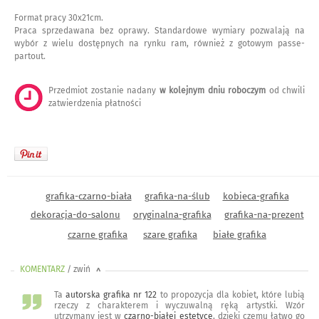
Format pracy 30x21cm.
Praca sprzedawana bez oprawy. Standardowe wymiary pozwalają na
wybór z wielu dostępnych na rynku ram, również z gotowym passe-
partout.
Przedmiot zostanie nadany
w kolejnym dniu roboczym
od chwili
zatwierdzenia płatności
grafika-czarno-biała
grafika-na-ślub
kobieca-grafika
dekoracja-do-salonu
oryginalna-grafika
grafika-na-prezent
czarne grafika
szare grafika
białe grafika
KOMENTARZ
/ zwiń
<
Ta
autorska grafika nr 122
to propozycja dla kobiet, które lubią
rzeczy z charakterem i wyczuwalną ręką artystki. Wzór
utrzymany jest w
czarno-białej estetyce
, dzięki czemu łatwo go