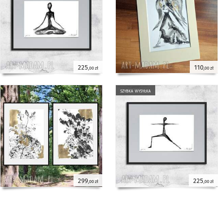
225
110
,00 zł
,00 zł
szybka wysyłka
299
225
,00 zł
,00 zł