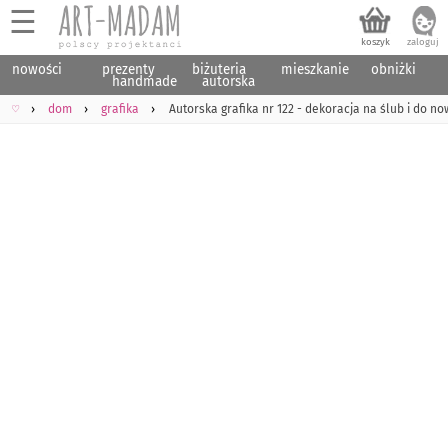
☰
nowości
prezenty
biżuteria
mieszkanie
obniżki
handmade
autorska
♡
dom
grafika
Autorska grafika nr 122 - dekoracja na ślub i do 