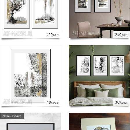
420
240
,00 zł
,00 zł
187
369
,00 zł
,00 zł
szybka wysyłka