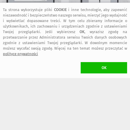
Ta strona wykorzystuje pliki
COOKIE
i inne technologie, aby zapewnić
niezawodność i bezpieczeństwo naszego serwisu, mierzyć jego wydajność
165
165
,00 zł
,00 zł
i wyświetlać dopasowane treści. W tym celu zbieramy informacje o
użytkownikach, ich zachowaniu i urządzeniach zgodnie z ustawieniami
Twojej przeglądarki. Jeśli wybierzesz
OK
, wyrazisz zgodę na
KOSZT TRANSPORTU
przetwarzanie przez Administratora serwisu Twoich danych osobowych
zgodnie z ustawieniami Twojej przeglądarki. W dowolnym momencie
•
20,00 zł
(Kurier)
możesz wycofać swoją zgodę. Więcej na ten temat możesz przeczytać w
•
18,00 zł
(Paczkomat inPost)
polityce prywatności
dogodny typ przesyłki wybierzesz w trakcie składania zamówienia
W przypadku zamawiania
więcej niż jednego
przedmiotu Projektanta
Maja
Gajewska
naliczony zostanie
wyłącznie jeden koszt transportu
OK
(przedmioty wysłane zostaną w jednej przesyłce)
CZAS NADANIA ZAMÓWIENIA
kolejny dzień roboczy
ZWROT TOWARU
/ rozwiń
>
WYKONANIE UMOWY
/ rozwiń
>