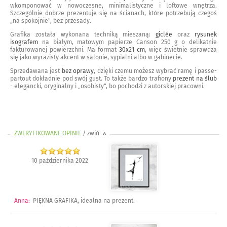
wkomponować w nowoczesne, minimalistyczne i loftowe wnętrza.
Szczególnie dobrze prezentuje się na ścianach, które potrzebują czegoś
„na spokojnie", bez przesady.
Grafika została wykonana techniką mieszaną:
giclée
oraz
rysunek
isografem
na białym, matowym papierze Canson 250 g o delikatnie
fakturowanej powierzchni. Ma format
30x21 cm
, więc świetnie sprawdza
się jako wyrazisty akcent w salonie, sypialni albo w gabinecie.
Sprzedawana jest
bez oprawy
, dzięki czemu możesz wybrać ramę i passe-
partout dokładnie pod swój gust. To także bardzo trafiony
prezent na ślub
- elegancki, oryginalny i „osobisty", bo pochodzi z autorskiej pracowni.
ZWERYFIKOWANE OPINIE
/ zwiń
>
10 października 2022
Anna
:
PIĘKNA GRAFIKA, idealna na prezent.