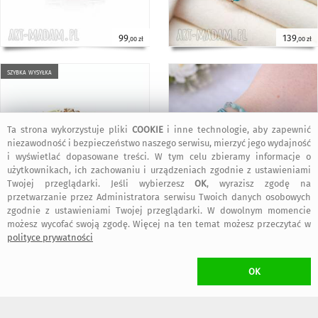
99
139
,00 zł
,00 zł
szybka wysyłka
Ta strona wykorzystuje pliki
COOKIE
i inne technologie, aby zapewnić
niezawodność i bezpieczeństwo naszego serwisu, mierzyć jego wydajność
i wyświetlać dopasowane treści. W tym celu zbieramy informacje o
użytkownikach, ich zachowaniu i urządzeniach zgodnie z ustawieniami
darmowa
Twojej przeglądarki. Jeśli wybierzesz
OK
, wyrazisz zgodę na
dostawa
przetwarzanie przez Administratora serwisu Twoich danych osobowych
230
299
,00 zł
,00 zł
zgodnie z ustawieniami Twojej przeglądarki. W dowolnym momencie
możesz wycofać swoją zgodę. Więcej na ten temat możesz przeczytać w
polityce prywatności
szybka wysyłka
szybka wysyłka
OK