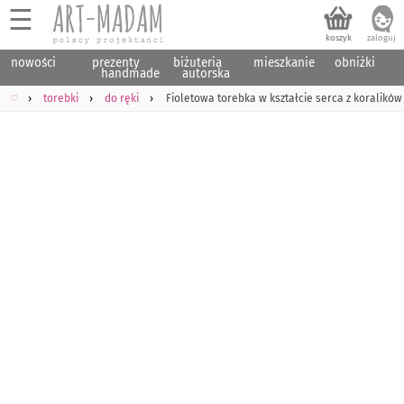
☰
nowości
prezenty
biżuteria
mieszkanie
obniżki
handmade
autorska
♡
torebki
do ręki
Fioletowa torebka w kształcie serca z koralików