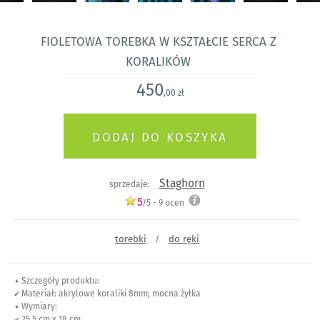
Fioletowa Torebka w Kształcie Serca z
Koralików
450
,00 zł
Staghorn
sprzedaje:
5
/5 -
9
ocen
torebki
do ręki
/
✦ Szczegóły produktu:
✔ Materiał: akrylowe koraliki 8mm; mocna żyłka
✦ Wymiary:
✔ 25,5 cm x 18 cm