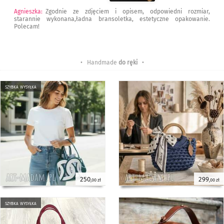
Agnieszka
:
Zgodnie ze zdjęciem i opisem, odpowiedni rozmiar,
starannie wykonana,ładna bransoletka, estetyczne opakowanie.
Polecam!
• Handmade
do ręki
•
szybka wysyłka
250
299
,00 zł
,00 zł
szybka wysyłka