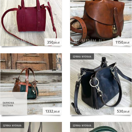
350
1150
,00 zł
,00 zł
szybka wysyłka
darmowa
dostawa
1332
530
,00 zł
,00 zł
szybka wysyłka
szybka wysyłka