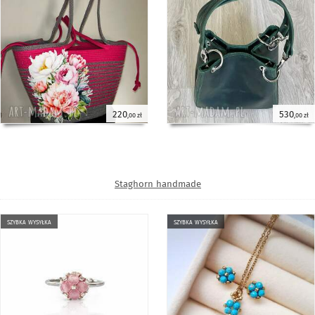
220
530
,00 zł
,00 zł
Staghorn handmade
szybka wysyłka
szybka wysyłka