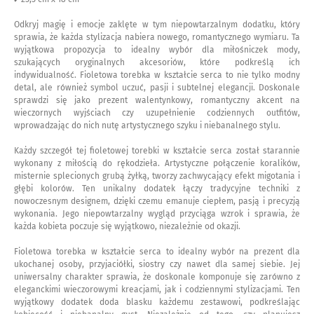
Odkryj magię i emocje zaklęte w tym niepowtarzalnym dodatku, który
sprawia, że każda stylizacja nabiera nowego, romantycznego wymiaru. Ta
wyjątkowa propozycja to idealny wybór dla miłośniczek mody,
szukających oryginalnych akcesoriów, które podkreślą ich
indywidualność. Fioletowa torebka w kształcie serca to nie tylko modny
detal, ale również symbol uczuć, pasji i subtelnej elegancji. Doskonale
sprawdzi się jako prezent walentynkowy, romantyczny akcent na
wieczornych wyjściach czy uzupełnienie codziennych outfitów,
wprowadzając do nich nutę artystycznego szyku i niebanalnego stylu.
Każdy szczegół tej fioletowej torebki w kształcie serca został starannie
wykonany z miłością do rękodzieła. Artystyczne połączenie koralików,
misternie splecionych grubą żyłką, tworzy zachwycający efekt migotania i
głębi kolorów. Ten unikalny dodatek łączy tradycyjne techniki z
nowoczesnym designem, dzięki czemu emanuje ciepłem, pasją i precyzją
wykonania. Jego niepowtarzalny wygląd przyciąga wzrok i sprawia, że
każda kobieta poczuje się wyjątkowo, niezależnie od okazji.
Fioletowa torebka w kształcie serca to idealny wybór na prezent dla
ukochanej osoby, przyjaciółki, siostry czy nawet dla samej siebie. Jej
uniwersalny charakter sprawia, że doskonale komponuje się zarówno z
eleganckimi wieczorowymi kreacjami, jak i codziennymi stylizacjami. Ten
wyjątkowy dodatek doda blasku każdemu zestawowi, podkreślając