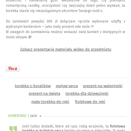
kobiecość i niebanalny gust. Niezależnie od tego, czy planujesz
romantyczną randkę, uroczystość czy zwyczajny dzień pełen wyzwań, ta
torebka stanie się niezastąpionym akcentem Twojego look’u.
Do zamówień powyżej 300 zł dołączam ręcznie wykonane sztyfty z
wybranym kamieniem — jako mały prezent ode mnie 💛
W uwagach do zamówienia możesz wskazać swój kamień z dostępnych w
moim sklepie 🎁
Zobacz prezentację materiału wideo do przedmiotu
torebka-z-koralików
motyw-serca
prezent-na-walentynki
prezent-na-święta
torebka-dla-dziewczynki
mała-torebka-do-ręki
fioletowe do ręki
KOMENTARZ
/ zwiń
<
Jeśli lubisz dodatki, które od razu robią wrażenie, ta
fioletowa
torebka w kształcie serca
będzie strzałem w dziesiątkę. To mała