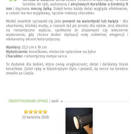
torebka do ręki, wykonana z
akrylowych koralików o średnicy 8
mm
i złączona
mocną żyłką
. Dzięki temu każdy detal wygląda efektownie,
a całość ma ten wyjątkowy, ręcznie robiony charakter.
Model świetnie sprawdzi się jako
prezent na walentynki lub święta
- dla
ukochanej, bliskiej osoby, a czasem też po prostu dla siebie. Jest idealna
na romantyczne wyjścia, spotkania ze znajomymi czy wieczorne
wydarzenia, gdy chcesz dodać stylizacji nutę subtelnej elegancji i
niebanalny akcent kolorystyczny.
Wymiary:
25,5 cm x 18 cm
Wykończenie:
koralikowe, misternie splecione na żyłce
Charakter:
romantyczny motyw serca
To dodatek dla kobiet, które cenią oryginalność, detal i delikatny blask
koralików. Załóż rękę w biżuteryjnym stylu i pozwól, by serce na torebce
mówiło za Ciebie.
ZWERYFIKOWANE OPINIE
/ zwiń
>
22 kwietnia 2026