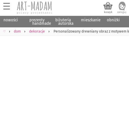
☰
nowości
prezenty
biżuteria
mieszkanie
obniżki
handmade
autorska
♡
dom
dekoracje
Personalizowany drewniany obraz z motywem kw