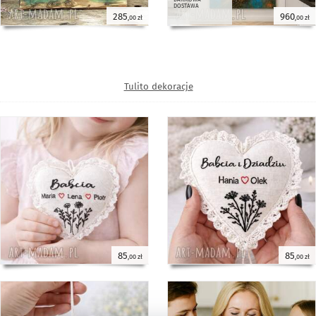
dostawa
285
960
,00 zł
,00 zł
Tulito dekoracje
85
85
,00 zł
,00 zł