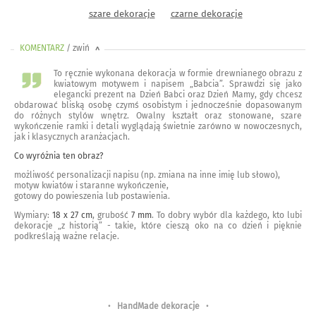
szare dekoracje
czarne dekoracje
KOMENTARZ
/ zwiń
<
To ręcznie wykonana dekoracja w formie drewnianego obrazu z
kwiatowym motywem i napisem „Babcia”. Sprawdzi się jako
elegancki prezent na Dzień Babci oraz Dzień Mamy, gdy chcesz
obdarować bliską osobę czymś osobistym i jednocześnie dopasowanym
do różnych stylów wnętrz. Owalny kształt oraz stonowane, szare
wykończenie ramki i detali wyglądają świetnie zarówno w nowoczesnych,
jak i klasycznych aranżacjach.
Co wyróżnia ten obraz?
możliwość personalizacji napisu (np. zmiana na inne imię lub słowo),
motyw kwiatów i staranne wykończenie,
gotowy do powieszenia lub postawienia.
Wymiary:
18 x 27 cm
, grubość
7 mm
. To dobry wybór dla każdego, kto lubi
dekoracje „z historią” - takie, które cieszą oko na co dzień i pięknie
podkreślają ważne relacje.
•
HandMade dekoracje
•