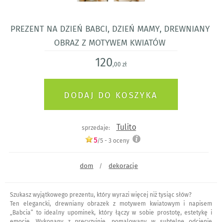
Prezent na Dzień Babci, dzień Mamy, drewniany
obraz z motywem kwiatów
120
,00 zł
Tulito
sprzedaje:
5
/5 -
3
oceny
dom
dekoracje
/
Szukasz wyjątkowego prezentu, który wyrazi więcej niż tysiąc słów?
Ten elegancki, drewniany obrazek z motywem kwiatowym i napisem
„Babcia” to idealny upominek, który łączy w sobie prostotę, estetykę i
emocje. Wykonany z precyzyjnie, pomalowany w subtelne odcienie