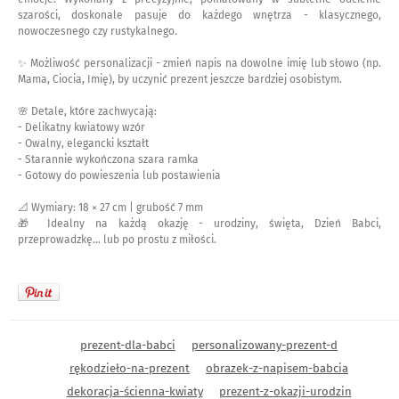
szarości, doskonale pasuje do każdego wnętrza - klasycznego,
nowoczesnego czy rustykalnego.
✨ Możliwość personalizacji - zmień napis na dowolne imię lub słowo (np.
Mama, Ciocia, Imię), by uczynić prezent jeszcze bardziej osobistym.
🌸 Detale, które zachwycają:
- Delikatny kwiatowy wzór
- Owalny, elegancki kształt
- Starannie wykończona szara ramka
- Gotowy do powieszenia lub postawienia
📐 Wymiary: 18 × 27 cm | grubość 7 mm
🎁 Idealny na każdą okazję - urodziny, święta, Dzień Babci,
przeprowadzkę… lub po prostu z miłości.
prezent-dla-babci
personalizowany-prezent-d
rękodzieło-na-prezent
obrazek-z-napisem-babcia
dekoracja-ścienna-kwiaty
prezent-z-okazji-urodzin