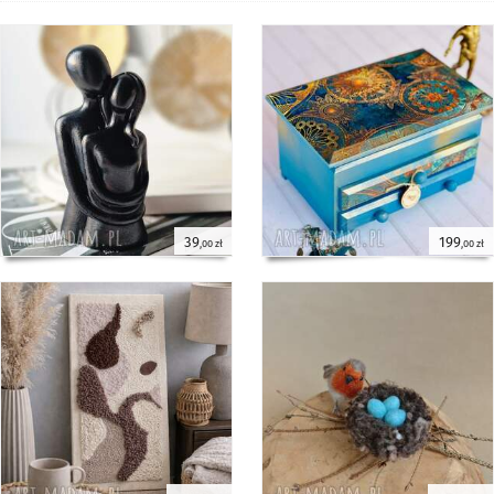
39
199
,00 zł
,00 zł