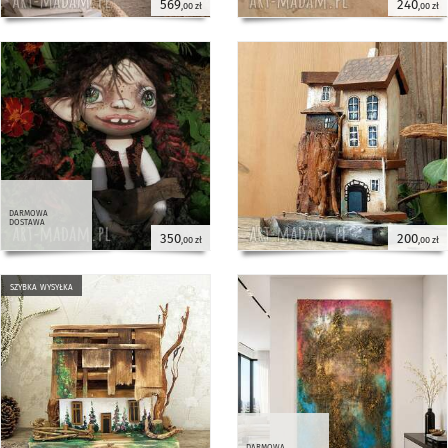
569
240
,00 zł
,00 zł
darmowa
dostawa
350
200
,00 zł
,00 zł
szybka wysyłka
darmowa