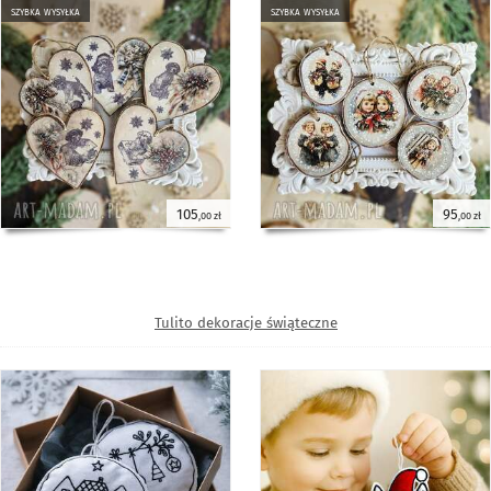
szybka wysyłka
szybka wysyłka
105
95
,00 zł
,00 zł
Tulito dekoracje świąteczne