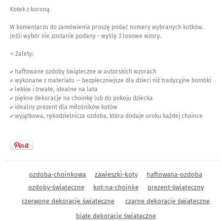
Kotek z koroną
W komentarzu do zamówienia proszę podać numery wybranych kotków.
Jeśli wybór nie zostanie podany - wyślę 3 losowe wzory.
⭐ Zalety:
✔ haftowane ozdoby świąteczne w autorskich wzorach
✔ wykonane z materiału — bezpieczniejsze dla dzieci niż tradycyjne bombki
✔ lekkie i trwałe, idealne na lata
✔ piękne dekoracje na choinkę lub do pokoju dziecka
✔ idealny prezent dla miłośników kotów
✔ wyjątkowa, rękodzielnicza ozdoba, która dodaje uroku każdej choince
ozdoba-choinkowa
zawieszki-koty
haftowana-ozdoba
ozdoby-świąteczne
kot-na-choinkę
prezent-świąteczny
czerwone dekoracje świąteczne
czarne dekoracje świąteczne
białe dekoracje świąteczne