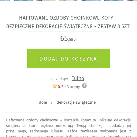
Haftowane ozdoby choinkowe koty -
bezpieczne dekoracje świąteczne - zestaw 3 szt
65
,00 zł
Tulito
sprzedaje:
5
/5 -
3
oceny
dom
dekoracje świąteczne
/
Haftowane ozdoby choinkowe w kształcie kotów to unikalne dekoracje
świąteczne, które pięknie udekorują Twoją choinkę i dodadzą jej
przytulnego, radosnego klimatu. Każda zawieszka wykonana jest z
bawełny i ozdobiona precyzyjnym haftem, co sprawia, że prezentuje się