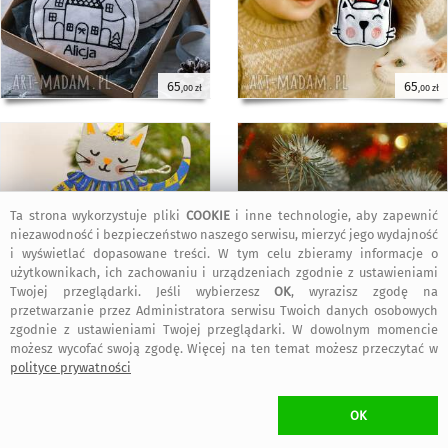
65
65
,00 zł
,00 zł
Ta strona wykorzystuje pliki
COOKIE
i inne technologie, aby zapewnić
niezawodność i bezpieczeństwo naszego serwisu, mierzyć jego wydajność
i wyświetlać dopasowane treści. W tym celu zbieramy informacje o
użytkownikach, ich zachowaniu i urządzeniach zgodnie z ustawieniami
Twojej przeglądarki. Jeśli wybierzesz
OK
, wyrazisz zgodę na
przetwarzanie przez Administratora serwisu Twoich danych osobowych
60
110
,00 zł
,00 zł
zgodnie z ustawieniami Twojej przeglądarki. W dowolnym momencie
możesz wycofać swoją zgodę. Więcej na ten temat możesz przeczytać w
polityce prywatności
OK