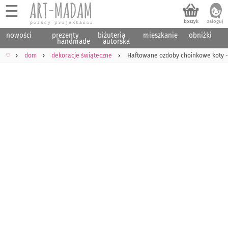
☰
nowości
prezenty
biżuteria
mieszkanie
obniżki
handmade
autorska
♡
dom
dekoracje świąteczne
Haftowane ozdoby choinkowe koty - 