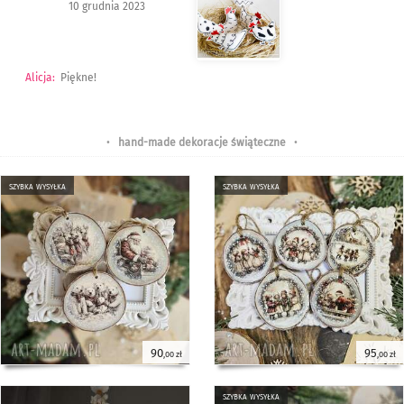
10 grudnia 2023
Alicja
:
Piękne!
•
hand-made dekoracje świąteczne
•
szybka wysyłka
szybka wysyłka
90
95
,00 zł
,00 zł
szybka wysyłka