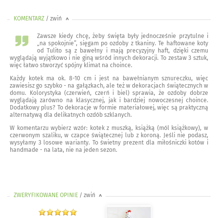
KOMENTARZ
/ zwiń
<
Zawsze kiedy chcę, żeby święta były jednocześnie przytulne i
„na spokojnie”, sięgam po ozdoby z tkaniny. Te haftowane koty
od Tulito są z bawełny i mają precyzyjny haft, dzięki czemu
wyglądają wyjątkowo i nie giną wśród innych dekoracji. To zestaw 3 sztuk,
więc łatwo stworzyć spójny klimat na choince.
Każdy kotek ma ok. 8-10 cm i jest na bawełnianym sznureczku, więc
zawiesisz go szybko - na gałązkach, ale też w dekoracjach świątecznych w
domu. Kolorystyka (czerwień, czerń i biel) sprawia, że ozdoby dobrze
wyglądają zarówno na klasycznej, jak i bardziej nowoczesnej choince.
Dodatkowy plus? To dekoracje w formie materiałowej, więc są praktyczną
alternatywą dla delikatnych ozdób szklanych.
W komentarzu wybierz wzór: kotek z muszką, książką (mól książkowy), w
czerwonym szaliku, w czapce świątecznej lub z koroną. Jeśli nie podasz,
wysyłamy 3 losowe warianty. To świetny prezent dla miłośniczki kotów i
handmade - na lata, nie na jeden sezon.
ZWERYFIKOWANE OPINIE
/ zwiń
>