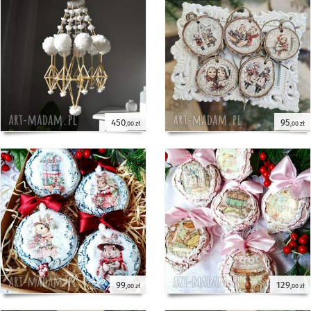
450
95
,00 zł
,00 zł
99
129
,00 zł
,00 zł