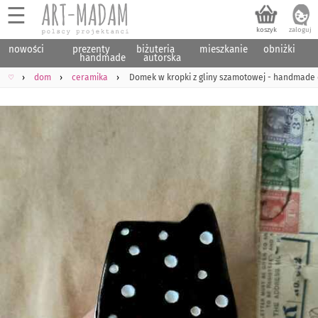
☰
nowości
prezenty
biżuteria
mieszkanie
obniżki
handmade
autorska
♡
dom
ceramika
Domek w kropki z gliny szamotowej - handmade 