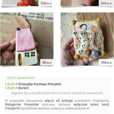
526
249
,00 zł
,00 zł
89
356
,00 zł
,00 zł
KOSZT TRANSPORTU
•
20,00 zł
(Przesyłka Pocztowa Priorytet)
•
25,00 zł
(Kurier)
dogodny typ przesyłki wybierzesz w trakcie składania zamówienia
W przypadku zamawiania
więcej niż jednego
przedmiotu Projektanta
Wylęgarnia Pomysłów
naliczony zostanie
wyłącznie jeden koszt
transportu
(przedmioty wysłane zostaną w jednej przesyłce)