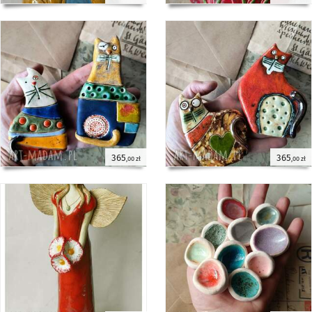
365
365
,00 zł
,00 zł