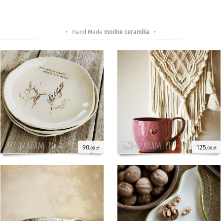
• Hand Made
modne ceramika
•
90
125
,00 zł
,00 zł