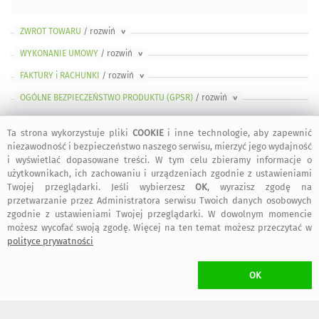
ZWROT TOWARU
/ rozwiń
>
WYKONANIE UMOWY
/ rozwiń
>
FAKTURY i RACHUNKI
/ rozwiń
>
OGÓLNE BEZPIECZEŃSTWO PRODUKTU (GPSR)
/ rozwiń
>
Ta strona wykorzystuje pliki
COOKIE
i inne technologie, aby zapewnić
niezawodność i bezpieczeństwo naszego serwisu, mierzyć jego wydajność
i wyświetlać dopasowane treści. W tym celu zbieramy informacje o
bezpieczne
regulamin
dołącz do nas
informacje
użytkownikach, ich zachowaniu i urządzeniach zgodnie z ustawieniami
zakupy
serwisu
Twojej przeglądarki. Jeśli wybierzesz
OK
, wyrazisz zgodę na
przetwarzanie przez Administratora serwisu Twoich danych osobowych
zgodnie z ustawieniami Twojej przeglądarki. W dowolnym momencie
kontakt
artMadam na
art-Madam na
art-Madam na
możesz wycofać swoją zgodę. Więcej na ten temat możesz przeczytać w
Facebook-u
Instagram
Pinterest
polityce prywatności
OK
2011-2026 © ArtMadam
Wszelkie prawa zastrzeżone.