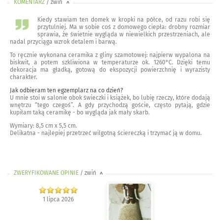
KOMENTARZ
/ zwiń
<
Kiedy stawiam ten domek w kropki na półce, od razu robi się
przytulniej. Ma w sobie coś z domowego ciepła: drobny rozmiar
sprawia, że świetnie wygląda w niewielkich przestrzeniach, ale
nadal przyciąga wzrok detalem i barwą.
To ręcznie wykonana ceramika z gliny szamotowej: najpierw wypalona na
biskwit, a potem szkliwiona w temperaturze ok. 1260°C. Dzięki temu
dekoracja ma gładką, gotową do ekspozycji powierzchnię i wyrazisty
charakter.
Jak odbieram ten egzemplarz na co dzień?
U mnie stoi w salonie obok świeczki i książek, bo lubię rzeczy, które dodają
wnętrzu “tego czegoś”. A gdy przychodzą goście, często pytają, gdzie
kupiłam taką ceramikę - bo wygląda jak mały skarb.
Wymiary: 8,5 cm x 5,5 cm.
Delikatna - najlepiej przetrzeć wilgotną ściereczką i trzymać ją w domu.
ZWERYFIKOWANE OPINIE
/ zwiń
>
1 lipca 2026