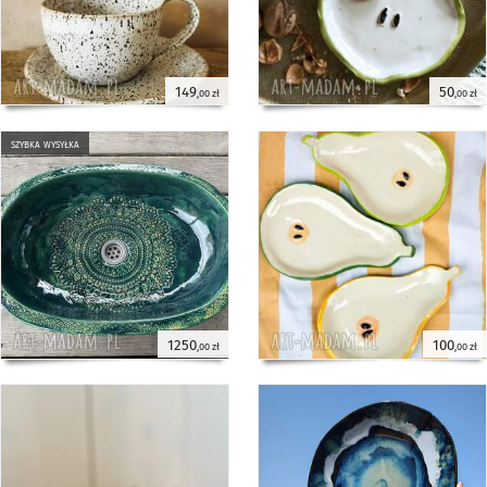
149
50
,00 zł
,00 zł
szybka wysyłka
1250
100
,00 zł
,00 zł