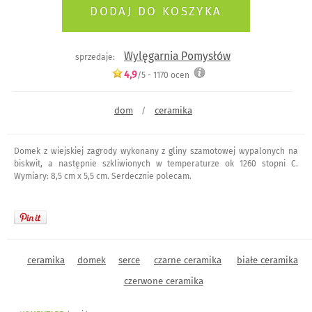
Wylęgarnia Pomysłów
sprzedaje:
4,9
/5 -
1170
ocen
dom
ceramika
/
Domek z wiejskiej zagrody wykonany z gliny szamotowej wypalonych na
biskwit, a następnie szkliwionych w temperaturze ok 1260 stopni C.
Wymiary: 8,5 cm x 5,5 cm. Serdecznie polecam.
ceramika
domek
serce
czarne ceramika
białe ceramika
czerwone ceramika