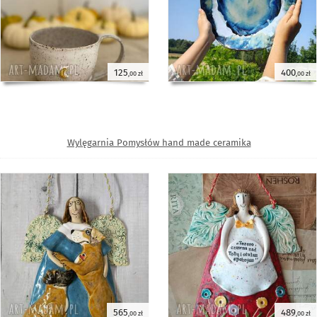
125
400
,00 zł
,00 zł
Wylęgarnia Pomysłów hand made ceramika
565
489
,00 zł
,00 zł