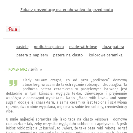
Zobacz prezentację materiału wideo do przedmiotu
pastele
podłużna-patera
made-with-love
duża-patera
patera-z-napisem
patera-na-ciasto
kolorowe ceramika
KOMENTARZ
/ zwiń
<
Kiedy szukam czegoś, co od razu „podkręca” domową
atmosferę, wracam do takich ręcznie robionych drobiazgów. Ta
podłużna patera ceramiczna w pastelowych barwach jest
dokładnie w tym klimacie: wygląda lekko, dziewczęco i przyjemnie
współgra z domowymi wypiekami. Napis „Made with love... and some
sugar” dodaje jej charakteru, a sama ceramika jest lepiona i szkliwiona
ręcznie, dwukrotnie wypalana, więc ma w sobie ten solidny, rzemieślniczy
vibe.
U mnie najlepiej sprawdza się jako taca na ciasto keksowe i domowe
ciasteczka - tak, żeby wszystko wyglądało schludnie i apetycznie. A jeśli
lubisz robić zdjęcia „z kuchni”, to uwierz, że taka baza robi robotę. To też
świetny pomysł na prezent - bo to jeden egzemplarz, więc nie trafia się