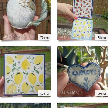
79
78
,00 zł
,00 zł
49
49
,00 zł
,00 zł