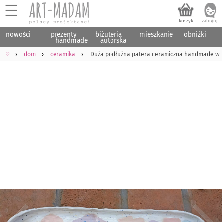
☰
nowości
prezenty
biżuteria
mieszkanie
obniżki
handmade
autorska
♡
dom
ceramika
Duża podłużna patera ceramiczna handmade w p