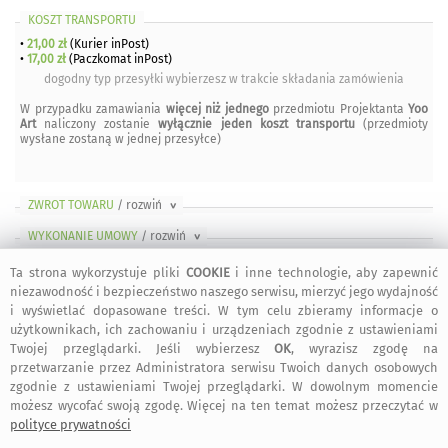
KOSZT TRANSPORTU
•
21,00 zł
(Kurier inPost)
•
17,00 zł
(Paczkomat inPost)
dogodny typ przesyłki wybierzesz w trakcie składania zamówienia
W przypadku zamawiania
więcej niż jednego
przedmiotu Projektanta
Yoo
Art
naliczony zostanie
wyłącznie jeden koszt transportu
(przedmioty
wysłane zostaną w jednej przesyłce)
ZWROT TOWARU
/ rozwiń
>
WYKONANIE UMOWY
/ rozwiń
>
FAKTURY i RACHUNKI
/ rozwiń
>
Ta strona wykorzystuje pliki
COOKIE
i inne technologie, aby zapewnić
niezawodność i bezpieczeństwo naszego serwisu, mierzyć jego wydajność
OGÓLNE BEZPIECZEŃSTWO PRODUKTU (GPSR)
/ rozwiń
>
i wyświetlać dopasowane treści. W tym celu zbieramy informacje o
użytkownikach, ich zachowaniu i urządzeniach zgodnie z ustawieniami
Twojej przeglądarki. Jeśli wybierzesz
OK
, wyrazisz zgodę na
przetwarzanie przez Administratora serwisu Twoich danych osobowych
zgodnie z ustawieniami Twojej przeglądarki. W dowolnym momencie
bezpieczne
regulamin
dołącz do nas
informacje
możesz wycofać swoją zgodę. Więcej na ten temat możesz przeczytać w
zakupy
serwisu
polityce prywatności