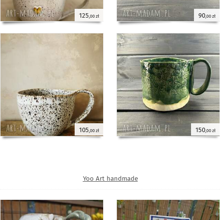
125
90
,00 zł
,00 zł
105
150
,00 zł
,00 zł
Yoo Art handmade