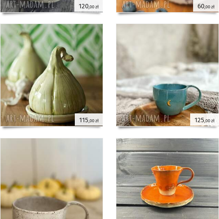
120
60
,00 zł
,00 zł
115
125
,00 zł
,00 zł