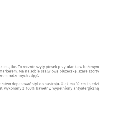
 dziesiątkę. To ręcznie szyty piesek przytulanka w beżowym
arkerem. Ma na sobie szałwiową bluzeczkę, szare szorty
terem rodzinnych zdjęć.
łatwo dopasować styl do nastroju. Olek ma 39 cm i siedzi
est wykonany z 100% bawełny, wypełniony antyalergiczną