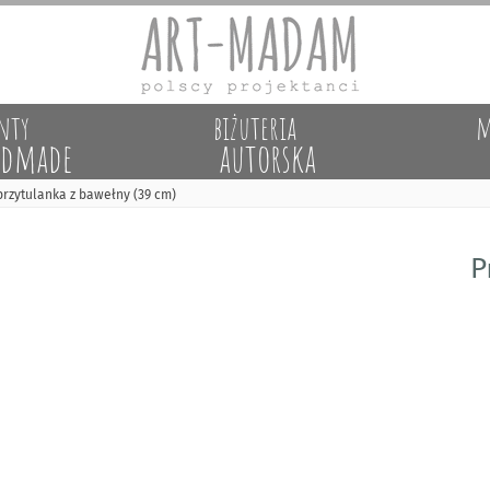
nty
biżuteria
m
dmade
autorska
 przytulanka z bawełny (39 cm)
P