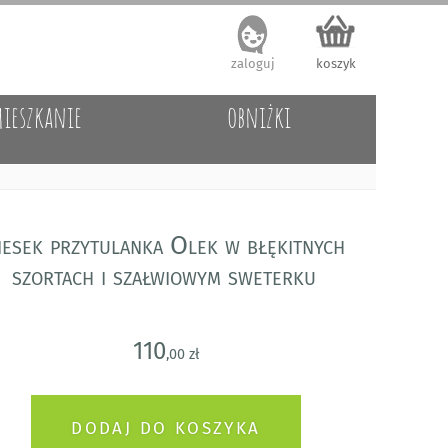
zaloguj
koszyk
ieszkanie
obniżki
iesek przytulanka Olek w błękitnych
szortach i szałwiowym sweterku
110
,00 zł