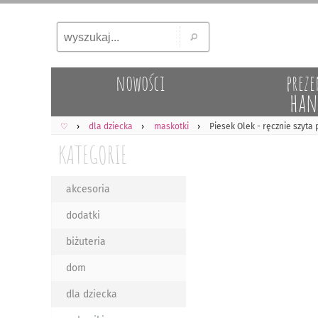
nowości
preze
han
♡
dla dziecka
maskotki
Piesek Olek - ręcznie szyta
KATEGORIE
akcesoria
dodatki
biżuteria
dom
dla dziecka