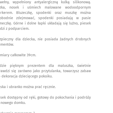
wełny, wypełniony antyalergiczną kulką silikonową.
zka, nosek i uśmiech malowane wodoodpornym
rkerem. Bluzeczkę, spodenki oraz muszkę można
obodnie zdejmować, spodenki posiadają w pasie
meczkę. Górne i dolne łapki układają się luźno, piesek
edzi z podparciem.
zpieczny dla dziecka, nie posiada żadnych drobnych
ementów.
miary całkowite 39cm.
dzie pięknym prezentem dla maluszka, świetnie
rawdzi się zarówno jako przytulanka, towarzysz zabaw
b dekoracja dziecięcego pokoiku.
eska i ubranko można prać ręcznie.
esek dostępny od ręki, gotowy do pokochania i podróży
 nowego domku.