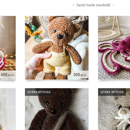
•
hand-made maskotki
•
450
300
,00 zł
,00 zł
szybka wysyłka
szybka wysyłka