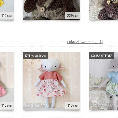
110
229
,00 zł
,00 zł
Lulaczkowo maskotki
szybka wysyłka
szybka wysyłka
110
110
,00 zł
,00 zł