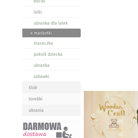
buciki
lalki
ubranka dla lalek
» maskotki
maseczka
pokoik dziecka
ubranka
zabawki
ślub
torebki
ubrania