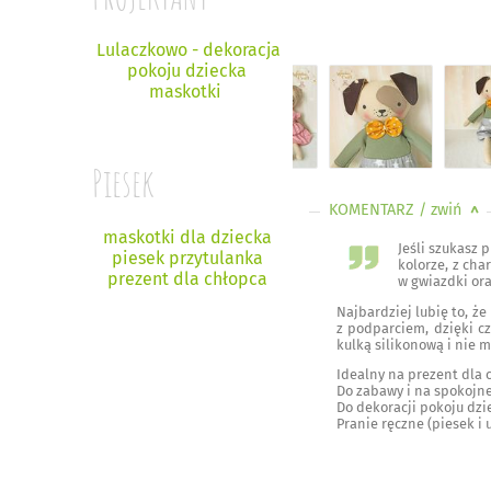
Lulaczkowo - dekoracja
pokoju dziecka
maskotki
Piesek
KOMENTARZ
/ zwiń
<
maskotki dla dziecka
Jeśli szukasz 
piesek przytulanka
kolorze, z ch
prezent dla chłopca
w gwiazdki ora
Najbardziej lubię to, ż
z podparciem, dzięki c
kulką silikonową i nie
Idealny na prezent dla 
Do zabawy i na spokojne
Do dekoracji pokoju dzi
Pranie ręczne (piesek i