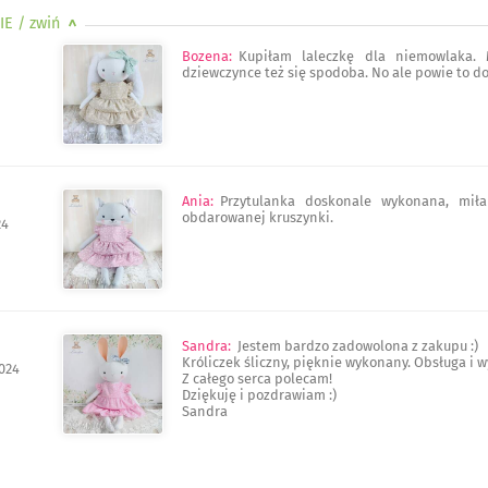
IE
/ zwiń
>
Bozena
:
Kupiłam laleczkę dla niemowlaka.
dziewczynce też się spodoba. No ale powie to do
Ania
:
Przytulanka doskonale wykonana, mił
obdarowanej kruszynki.
24
Sandra
:
Jestem bardzo zadowolona z zakupu :)
Króliczek śliczny, pięknie wykonany. Obsługa i 
024
Z całego serca polecam!
Dziękuję i pozdrawiam :)
Sandra