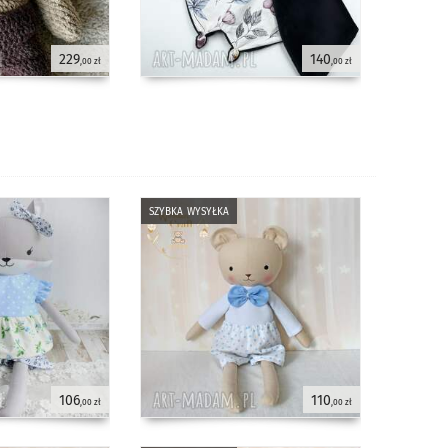
229
140
,00 zł
,00 zł
szybka wysyłka
106
110
,00 zł
,00 zł