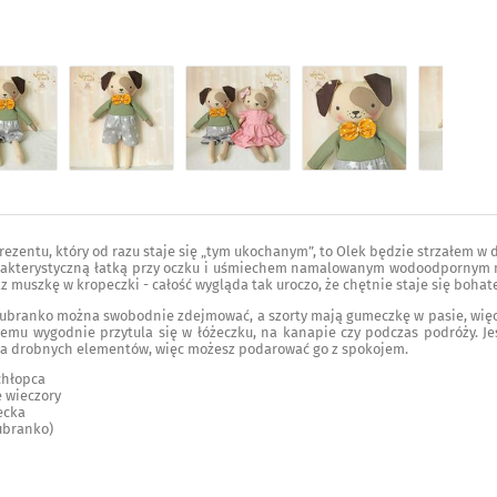
prezentu, który od razu staje się „tym ukochanym”, to Olek będzie strzałem w
arakterystyczną łatką przy oczku i uśmiechem namalowanym wodoodpornym m
z muszkę w kropeczki - całość wygląda tak uroczo, że chętnie staje się boha
e ubranko można swobodnie zdejmować, a szorty mają gumeczkę w pasie, więc 
zemu wygodnie przytula się w łóżeczku, na kanapie czy podczas podróży. J
 ma drobnych elementów, więc możesz podarować go z spokojem.
chłopca
 wieczory
ecka
 ubranko)