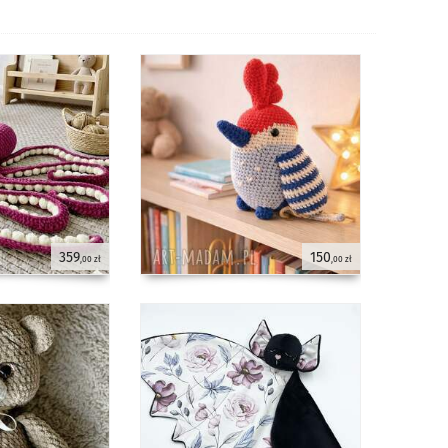
359
150
,00 zł
,00 zł