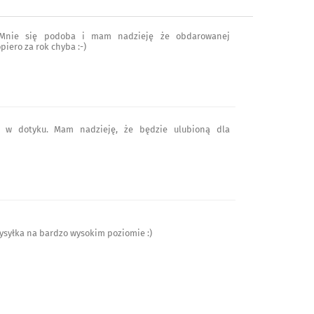
 Mnie się podoba i mam nadzieję że obdarowanej
piero za rok chyba :-)
a w dotyku. Mam nadzieję, że będzie ulubioną dla
wysyłka na bardzo wysokim poziomie :)