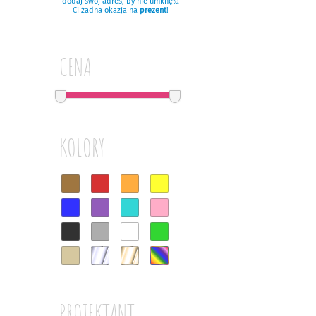
dodaj swój adres, by nie umknęła
Ci żadna okazja na
prezent
!
CENA
KOLORY
PROJEKTANT