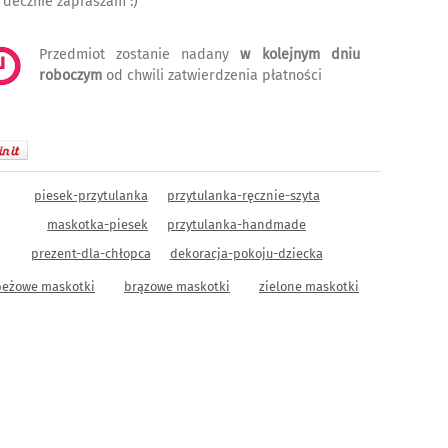
rdecznie zapraszam :)
Przedmiot zostanie nadany
w kolejnym dniu
roboczym
od chwili zatwierdzenia płatności
piesek-przytulanka
przytulanka-ręcznie-szyta
maskotka-piesek
przytulanka-handmade
prezent-dla-chłopca
dekoracja-pokoju-dziecka
beżowe maskotki
brązowe maskotki
zielone maskotki