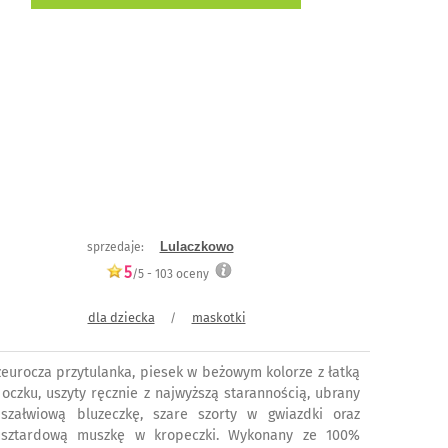
Lulaczkowo
sprzedaje:
5
/5 -
103
oceny
dla dziecka
maskotki
/
zeurocza przytulanka, piesek w beżowym kolorze z łatką
 oczku, uszyty ręcznie z najwyższą starannością, ubrany
szałwiową bluzeczkę, szare szorty w gwiazdki oraz
sztardową muszkę w kropeczki. Wykonany ze 100%