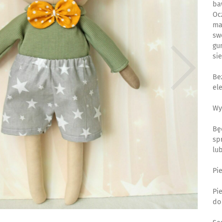
ba
Oc
ma
sw
gu
si
Be
el
Wy
Bę
sp
lu
Pi
Pi
do