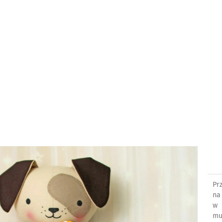
Pr
na
w 
mu