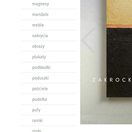
magnesy
mandale
meble
nakrycia
obrazy
plakaty
podkładki
poduszki
pościele
pudełka
pufy
ramki
stoły