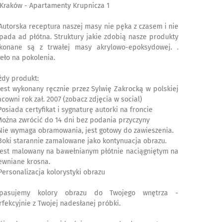
 Kraków - Apartamenty Krupnicza 1
Autorska receptura naszej masy nie pęka z czasem i nie
pada ad płótna. Struktury jakie zdobią nasze produkty
konane są z trwałej masy akrylowo-epoksydowej. .
ieło na pokolenia.
żdy produkt:
Jest wykonany ręcznie przez Sylwię Zakrocką w polskiej
acowni rok zał. 2007 (zobacz zdjęcia w social)
Posiada certyfikat i sygnaturę autorki na froncie
Można zwrócić do 14 dni bez podania przyczyny
Nie wymaga obramowania, jest gotowy do zawieszenia.
Boki starannie zamalowane jako kontynuacja obrazu.
est malowany na bawełnianym płótnie naciągniętym na
ewniane krosna.
️Personalizacja kolorystyki obrazu
pasujemy kolory obrazu do Twojego wnętrza -
rfekcyjnie z Twojej nadesłanej próbki.