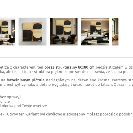
nętrza z charakterem, ten
obraz strukturalny 80x80 cm
będzie strzałem w dzi
ka, ale też faktura - struktura pięknie łapie światło i sprawia, że ściana przes
e na
bawełnianym płótnie
naciągniętym na drewniane krosna. Warstwa str
nia jest wytrzymała, a detale wyglądają świeżo nawet po latach. Obraz ma
(bez oprawy)
roncie
 kolorów pod Twoje wnętrze
unek? Gdyby ten wariant był chwilowo niedostępny, możesz poprosić o podo