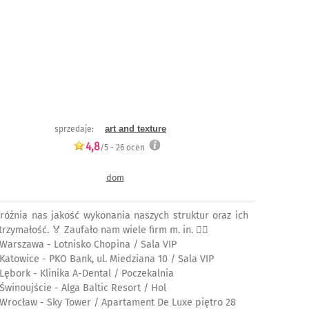
art and texture
sprzedaje:
4,8
/5 -
26
ocen
dom
różnia nas jakość wykonania naszych struktur oraz ich
rzymałość. 🏅 Zaufało nam wiele firm m. in. 👉🏼
 Warszawa - Lotnisko Chopina / Sala VIP
 Katowice - PKO Bank, ul. Miedziana 10 / Sala VIP
 Lębork - Klinika A-Dental / Poczekalnia
 Świnoujście - Alga Baltic Resort / Hol
 Wrocław - Sky Tower / Apartament De Luxe piętro 28