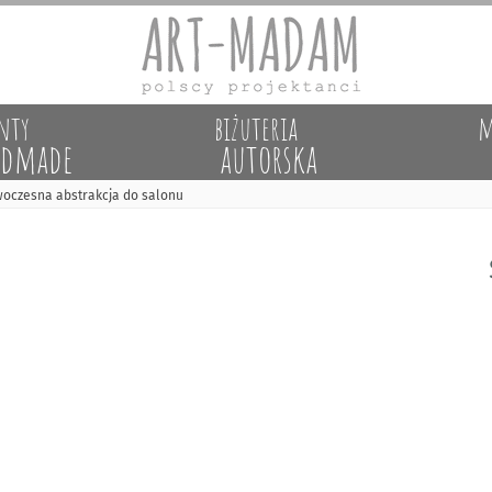
nty
biżuteria
m
dmade
autorska
woczesna abstrakcja do salonu