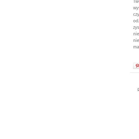
Tw
wy
cz
od
zy
ni
ni
ma