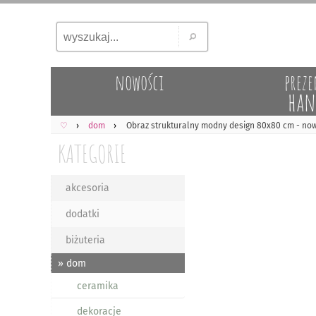
nowości
preze
han
♡
dom
Obraz strukturalny modny design 80x80 cm - no
KATEGORIE
akcesoria
dodatki
biżuteria
» dom
ceramika
dekoracje