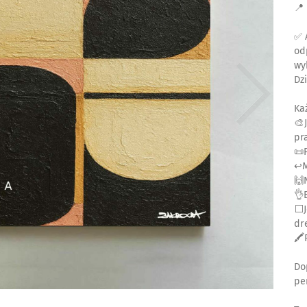
📍
✅ 
od
wy
Dz
Ka
🎨
pr
📜
↩️
🙌
👌
⬜J
dr
🖍
Do
pe