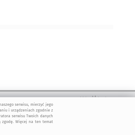
aszego serwisu, mierzyć jego
2011-2026 © ArtMadam
aniu i urządzeniach zgodnie z
Wszelkie prawa zastrzeżone.
tratora serwisu Twoich danych
 zgodę. Więcej na ten temat