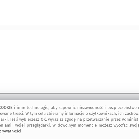
COOKIE
i inne technologie, aby zapewnić niezawodność i bezpieczeństwo n
kontakt
artMadam na
art-Madam na
art-Madam na
owane treści. W tym celu zbieramy informacje o użytkownikach, ich zachow
Facebook-u
Instagram
Pinterest
arki. Jeśli wybierzesz
OK
, wyrazisz zgodę na przetwarzanie przez Adminis
eniami Twojej przeglądarki. W dowolnym momencie możesz wycofać swoją
 prywatności