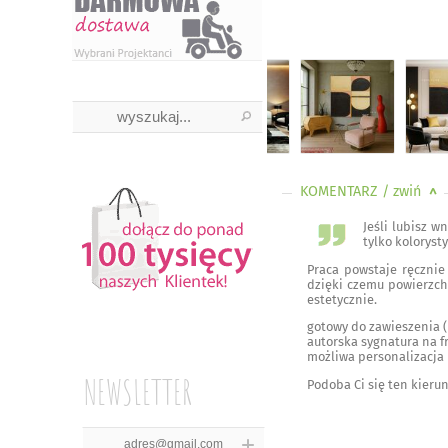
KOMENTARZ
/ zwiń
<
Jeśli lubisz w
tylko kolorysty
Praca powstaje ręczni
dzięki czemu powierzch
estetycznie.
gotowy do zawieszenia 
autorska sygnatura na f
możliwa personalizacja
NEWSLETTER
Podoba Ci się ten kier