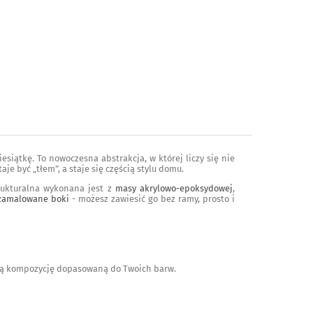
esiątkę. To nowoczesna abstrakcja, w której liczy się nie
taje być „tłem”, a staje się częścią stylu domu.
ukturalna wykonana jest z
masy akrylowo-epoksydowej
,
zamalowane boki
- możesz zawiesić go bez ramy, prosto i
bną kompozycję dopasowaną do Twoich barw.