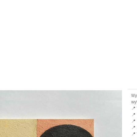
Wy
wyt
📍
📍
📍
📍
📍