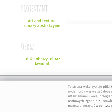
PROJEKTANT
Art and texture -
obrazy abstrakcyjne
Obraz
duże obrazy
obraz
kwadrat
Ta strona wykorzystuje pliki
bezpieczne
regulamin
dołącz do nas
informacje
wydajność i wyświetlać dopas
zakupy
serwisu
ustawieniami Twojej przegląd
osobowych zgodnie z ustawi
możesz przeczytać w
polityce