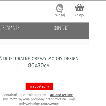
zaloguj
koszyk
ieszkanie
obniżki
Strukturalne obrazy modny design
80x80cm
niedostępny
Skontaktuj się z Projektantem
art and texture
-
być może wykona podobny przedmiot na Twoje
indywidualne zamówienie!