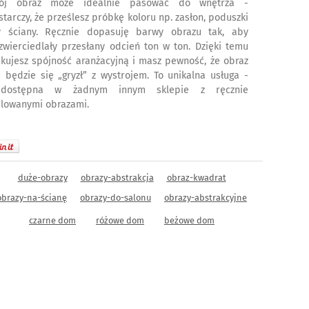
ój obraz może idealnie pasować do wnętrza -
starczy, że prześlesz próbkę koloru np. zasłon, poduszki
y ściany. Ręcznie dopasuję barwy obrazu tak, aby
zwierciedlały przesłany odcień ton w ton. Dzięki temu
skujesz spójność aranżacyjną i masz pewność, że obraz
e będzie się „gryzł” z wystrojem. To unikalna usługa -
edostępna w żadnym innym sklepie z ręcznie
lowanymi obrazami.
duże-obrazy
obrazy-abstrakcja
obraz-kwadrat
obrazy-na-ścianę
obrazy-do-salonu
obrazy-abstrakcyjne
czarne dom
różowe dom
beżowe dom