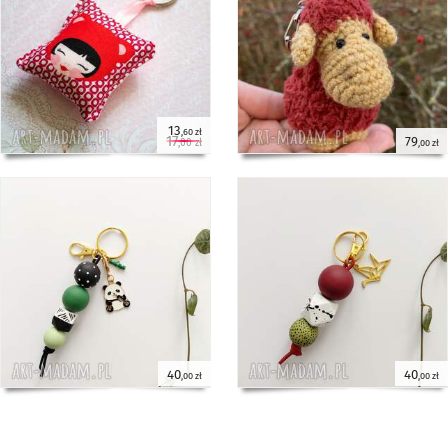
13
,60 zł
17
79
,00 zł
,00 zł
40
40
,00 zł
,00 zł