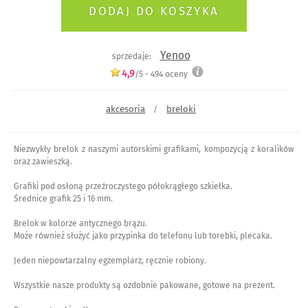
Yenoo
sprzedaje:
4,9
/5 -
494
oceny
akcesoria
breloki
/
Niezwykły brelok z naszymi autorskimi grafikami, kompozycją z koralików
oraz zawieszką.
Grafiki pod osłoną przeźroczystego półokrągłego szkiełka.
Średnice grafik 25 i 16 mm.
Brelok w kolorze antycznego brązu.
Może również służyć jako przypinka do telefonu lub torebki, plecaka.
Jeden niepowtarzalny egzemplarz, ręcznie robiony.
Wszystkie nasze produkty są ozdobnie pakowane, gotowe na prezent.