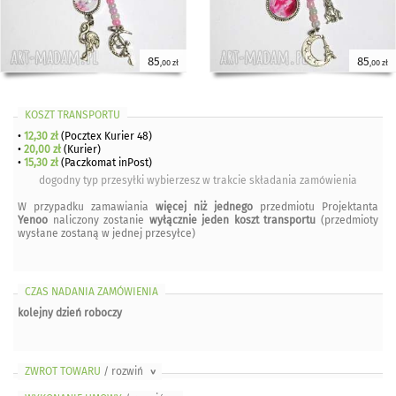
85
85
,00 zł
,00 zł
KOSZT TRANSPORTU
•
12,30 zł
(Pocztex Kurier 48)
•
20,00 zł
(Kurier)
•
15,30 zł
(Paczkomat inPost)
dogodny typ przesyłki wybierzesz w trakcie składania zamówienia
W przypadku zamawiania
więcej niż jednego
przedmiotu Projektanta
Yenoo
naliczony zostanie
wyłącznie jeden koszt transportu
(przedmioty
wysłane zostaną w jednej przesyłce)
CZAS NADANIA ZAMÓWIENIA
kolejny dzień roboczy
ZWROT TOWARU
/ rozwiń
>