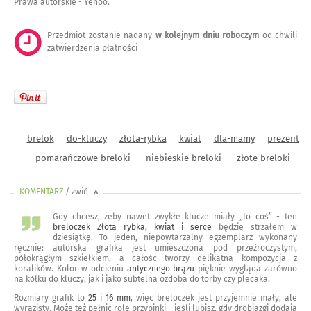
Prawa autorskie - Yenoo.
Przedmiot zostanie nadany
w kolejnym dniu roboczym
od chwili
zatwierdzenia płatności
brelok
do-kluczy
złota-rybka
kwiat
dla-mamy
prezent
pomarańczowe breloki
niebieskie breloki
złote breloki
KOMENTARZ
/ zwiń
<
Gdy chcesz, żeby nawet zwykłe klucze miały „to coś” - ten
breloczek Złota rybka, kwiat i serce
będzie strzałem w
dziesiątkę. To jeden, niepowtarzalny egzemplarz wykonany
ręcznie: autorska grafika jest umieszczona pod przeźroczystym,
półokrągłym szkiełkiem, a całość tworzy delikatna kompozycja z
koralików. Kolor w odcieniu
antycznego brązu
pięknie wygląda zarówno
na kółku do kluczy, jak i jako subtelna ozdoba do torby czy plecaka.
Rozmiary grafik to
25 i 16 mm
, więc breloczek jest przyjemnie mały, ale
wyrazisty. Może też pełnić rolę przypinki - jeśli lubisz, gdy drobiazgi dodają