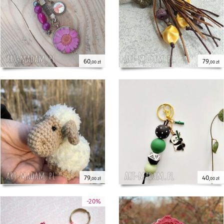
60
79
,00 zł
,00 zł
79
40
,00 zł
,00 zł
-20%