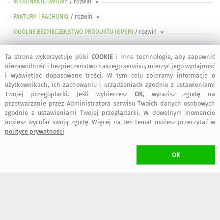
WYKONANIE UMOWY
/ rozwiń
>
FAKTURY i RACHUNKI
/ rozwiń
>
OGÓLNE BEZPIECZEŃSTWO PRODUKTU (GPSR)
/ rozwiń
>
Ta strona wykorzystuje pliki
COOKIE
i inne technologie, aby zapewnić
niezawodność i bezpieczeństwo naszego serwisu, mierzyć jego wydajność
i wyświetlać dopasowane treści. W tym celu zbieramy informacje o
bezpieczne
regulamin
dołącz do nas
informacje
użytkownikach, ich zachowaniu i urządzeniach zgodnie z ustawieniami
zakupy
serwisu
Twojej przeglądarki. Jeśli wybierzesz
OK
, wyrazisz zgodę na
przetwarzanie przez Administratora serwisu Twoich danych osobowych
zgodnie z ustawieniami Twojej przeglądarki. W dowolnym momencie
kontakt
artMadam na
art-Madam na
art-Madam na
możesz wycofać swoją zgodę. Więcej na ten temat możesz przeczytać w
Facebook-u
Instagram
Pinterest
polityce prywatności
OK
2011-2026 © ArtMadam
Wszelkie prawa zastrzeżone.