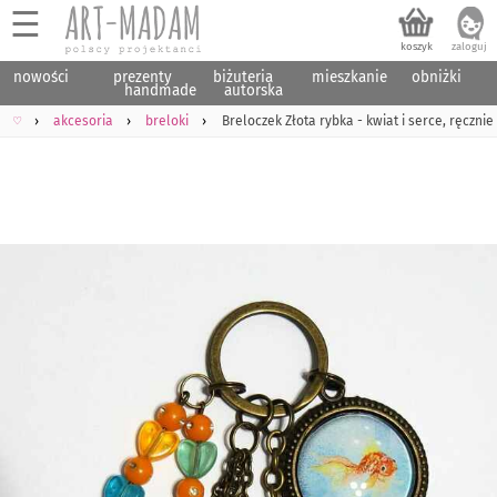
☰
nowości
prezenty
biżuteria
mieszkanie
obniżki
handmade
autorska
♡
akcesoria
breloki
Breloczek Złota rybka - kwiat i serce, ręcznie